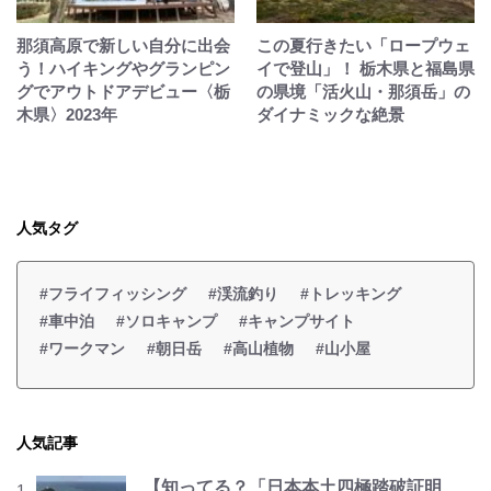
那須高原で新しい自分に出会
この夏行きたい「ロープウェ
う！ハイキングやグランピン
イで登山」！ 栃木県と福島県
グでアウトドアデビュー〈栃
の県境「活火山・那須岳」の
木県〉2023年
ダイナミックな絶景
人気タグ
#フライフィッシング
#渓流釣り
#トレッキング
#車中泊
#ソロキャンプ
#キャンプサイト
#ワークマン
#朝日岳
#高山植物
#山小屋
人気記事
【知ってる？「日本本土四極踏破証明