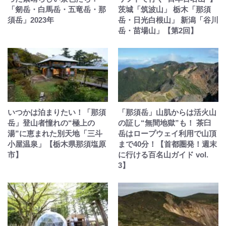
「剱岳・白馬岳・五竜岳・那
茨城「筑波山」 栃木「那須
須岳」2023年
岳・日光白根山」 新潟「谷川
岳・苗場山」【第2回】
いつかは泊まりたい！「那須
「那須岳」山肌からは活火山
岳」登山者憧れの“極上の
の証し“無間地獄”も！ 茶臼
湯”に恵まれた別天地「三斗
岳はロープウェイ利用で山頂
小屋温泉」【栃木県那須塩原
まで40分！【首都圏発！週末
市】
に行ける百名山ガイド vol.
3】