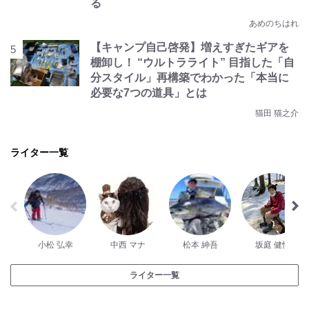
る
あめのちはれ
【キャンプ自己啓発】増えすぎたギアを
棚卸し！ “ウルトラライト” 目指した「自
分スタイル」再構築でわかった「本当に
必要な7つの道具」とは
猫田 猫之介
ライター一覧
小松 弘幸
中西 マナ
松本 紳吾
坂庭 健悟
ライター一覧