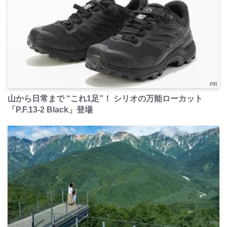
PR
山から日常まで “これ1足”！ シリオの万能ローカット
「P.F.13-2 Black」登場
PR