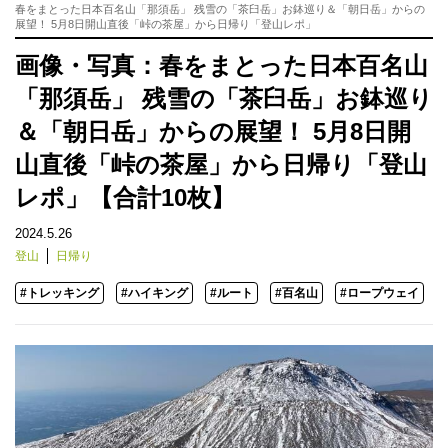
春をまとった日本百名山「那須岳」 残雪の「茶臼岳」お鉢巡り＆「朝日岳」からの
展望！ 5月8日開山直後「峠の茶屋」から日帰り「登山レポ」
画像・写真：春をまとった日本百名山
「那須岳」 残雪の「茶臼岳」お鉢巡り
＆「朝日岳」からの展望！ 5月8日開
山直後「峠の茶屋」から日帰り「登山
レポ」【合計10枚】
2024.5.26
登山
日帰り
#トレッキング
#ハイキング
#ルート
#百名山
#ロープウェイ