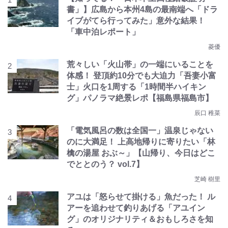
書」】広島から本州4島の最南端へ「ドラ
イブがてら行ってみた」意外な結果！
「車中泊レポート」
菱優
荒々しい「火山帯」の一端にいることを
体感！ 登頂約10分でも大迫力「吾妻小富
士」火口を1周する「1時間半ハイキン
グ」パノラマ絶景レポ【福島県福島市】
辰口 稚菜
「電気風呂の数は全国一」温泉じゃない
のに大満足！ 上高地帰りに寄りたい「林
檎の湯屋 おぶ～」【山帰り、今日はどこ
でととのう？ vol.7】
芝崎 樹里
アユは「怒らせて掛ける」魚だった！ ル
アーを追わせて釣りあげる「アユイン
グ」のオリジナリティ＆おもしろさを知