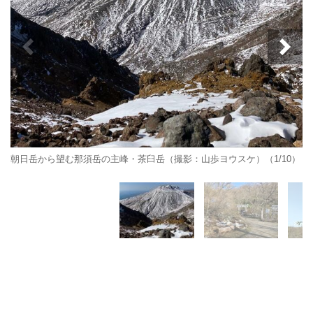
朝日岳から望む那須岳の主峰・茶臼岳（撮影：山歩ヨウスケ）（1/10）