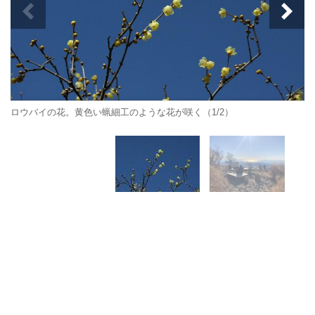
ロウバイの花。黄色い蝋細工のような花が咲く（1/2）