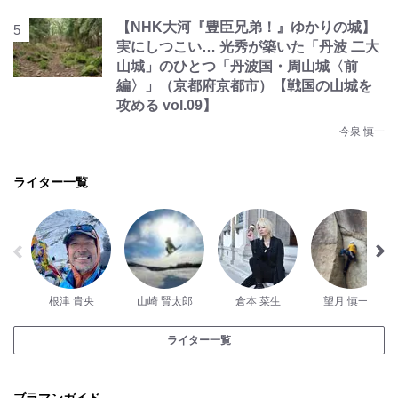
【NHK大河『豊臣兄弟！』ゆかりの城】
実にしつこい… 光秀が築いた「丹波 二大
山城」のひとつ「丹波国・周山城〈前
編〉」（京都府京都市）【戦国の山城を
攻める vol.09】
今泉 慎一
ライター一覧
根津 貴央
山崎 賢太郎
倉本 菜生
望月 慎一郎
ライター一覧
ブラマンガイド