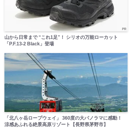
PR
山から日常まで “これ1足”！ シリオの万能ローカット
「P.F.13-2 Black」登場
PR
「北八ヶ岳ロープウェイ」 360度の大パノラマに感動！
涼感あふれる絶景高原リゾート【長野県茅野市】