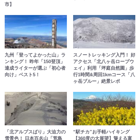
市】
九州「登ってよかった山」ラ
スノートレッキング入門！ 好
ンキング！ 昨年「150登頂」
アクセス「北八ヶ岳ロープウ
達成ライターが選ぶ「初心者
ェイ」利用「坪庭自然園」歩
向け」ベスト5！
行1時間&周回1kmコース「八
ヶ岳ブルー」絶景レポ
「北アルプスばり」大迫力の
“駅チカ”お手軽ハイキング
雪景色！ 日本百名山「荒島
【360度の大展望】聳える富