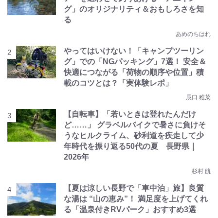
グ」のオリジナリティ＆おもしろさを知
る
あめのちはれ
やってはいけない！「キャンプツーリン
グ」での「NGパッキング」7選！ 安全＆
快適につながる「荷物の順序や位置」積
載のコツとは？「実体験レポ」
辰口 稚菜
【自転車】「若いときは登れたんだけ
ど……」 グラベルバイクで暑さに負けそ
うなヒルクライム、砂利道を疾走して少
年時代を振り返る50代の夏 長野県｜
2026年
杉村 航
【夏は涼しい長野で「車中泊」旅】良質
な湯は “山の恵み”！ 満足度を上げてくれ
る「温泉付きRVパーク」おすすめ3選