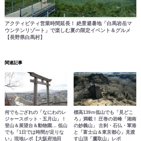
PR
アクティビティ営業時間延長！ 絶景避暑地「白馬岩岳マ
ウンテンリゾート」で楽しむ夏の限定イベント＆グルメ
【長野県白馬村】
関連記事
何でもござれの「なにわのレ
標高139ｍ低山でも「見どこ
ジャースポット・五月山」！
ろ」満載！ 圧巻の岩峰「湘南
登山＆展望台＆動物園… 低山
の妙義山」 古刹・石仏・軍港
でも「1日では時間が足りな
と「富士山＆東京都心」見渡
い」現地レポ【大阪府池田
す山頂「鷹取山」レポ