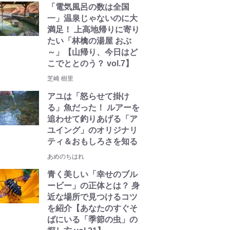
「電気風呂の数は全国
一」温泉じゃないのに大
満足！ 上高地帰りに寄り
たい「林檎の湯屋 おぶ
～」【山帰り、今日はど
こでととのう？ vol.7】
芝崎 樹里
アユは「怒らせて掛け
る」魚だった！ ルアーを
追わせて釣りあげる「ア
ユイング」のオリジナリ
ティ＆おもしろさを知る
あめのちはれ
青く美しい「幸せのブル
ービー」の正体とは？ 身
近な場所で見つけるコツ
を紹介【あなたのすぐそ
ばにいる「季節の虫」の