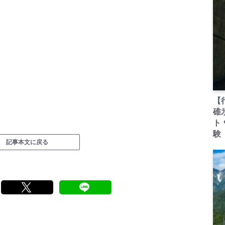
【
碓
ト
験
記事本文に戻る