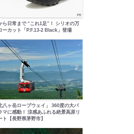
PR
から日常まで “これ1足”！ シリオの万
ーカット「P.F.13-2 Black」登場
PR
北八ヶ岳ロープウェイ」 360度の大パ
ラマに感動！ 涼感あふれる絶景高原リ
ート【長野県茅野市】