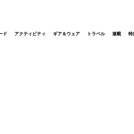
ード
アクティビティ
ギア＆ウェア
トラベル
連載
特
メラ
MTB
写真・動画
その他アクティビティ
キャンプ
スノー
その他
温泉・宿
名所・観光
季節の虫
日本で山
缶詰博士の
そこに山
ブーツの
日本人ハイカ
低山小道
尾瀬ガイド
わたし、
その他連
フィッシング
登山
食事・お酒
山帰り、