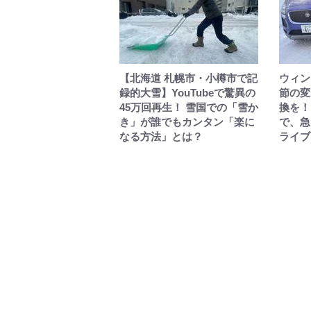
【北海道 札幌市・小樽市で記
ウィン
録的大雪】YouTubeで驚異の
節の変
45万回再生！ 雪国での「雪か
換を！
き」が誰でもカンタン「楽に
で、急
なる方法」とは？
ライブ