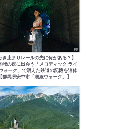
PR
行き止まりレールの先に何がある？】
氷峠の夜に出会う「メロディック ライ
 ウォーク」で消えた鉄道の記憶を追体
【群馬県安中市「廃線ウォーク」】