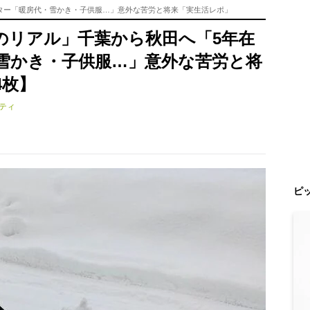
ター「暖房代・雪かき・子供服…」意外な苦労と将来「実生活レポ」
のリアル」千葉から秋田へ「5年在
雪かき・子供服…」意外な苦労と将
4枚】
ティ
ピ