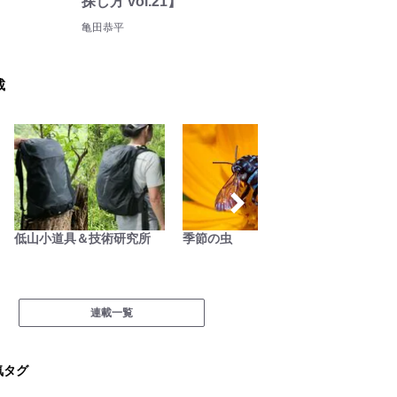
探し方 vol.21】
亀田恭平
載
季節の虫
耕して焙煎して走る男
映える
連載一覧
気タグ