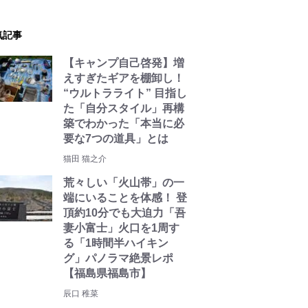
気記事
【キャンプ自己啓発】増
えすぎたギアを棚卸し！
“ウルトラライト” 目指し
た「自分スタイル」再構
築でわかった「本当に必
要な7つの道具」とは
猫田 猫之介
荒々しい「火山帯」の一
端にいることを体感！ 登
頂約10分でも大迫力「吾
妻小富士」火口を1周す
る「1時間半ハイキン
グ」パノラマ絶景レポ
【福島県福島市】
辰口 稚菜