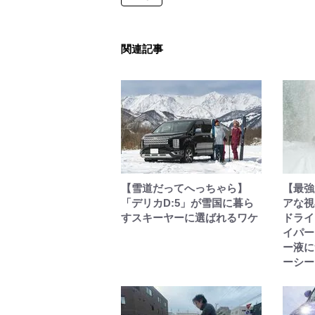
関連記事
【雪道だってへっちゃら】
【最強
「デリカD:5」が雪国に暮ら
アな視
すスキーヤーに選ばれるワケ
ドライ
イパー
ー液に
ーシー