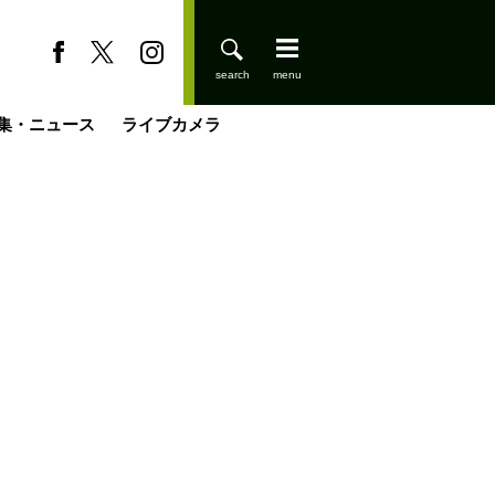
集・ニュース
ライブカメラ
登りはじめました
缶たん”CAN”P料理
小屋を興して
国の街角で
ーのネパール移住見聞録「Like a Rolling Stone」
具＆技術研究所
きららの“おぜ沼“日記
山小屋はじめます
載
スキー場
今日はどこでととのう？
山小屋