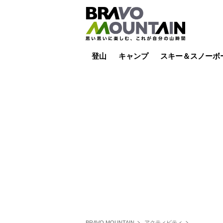
登山
キャンプ
スキー＆スノーボ
山小屋泊
山小屋ライブカメラ
テント泊
雪山
低山
山ご飯
その他登山
焚き火
その他キャンプ
スキー場ライブカ
バックカントリー
日帰り
キャンプ飯
スキー場
BRAVO MOUNTAIN
アクティビティ