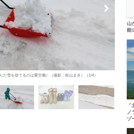
山
能ロ
だ雪を捨てるのは重労働）（撮影：鈴山まき​​）（1/4）
「
ノ
ゾ