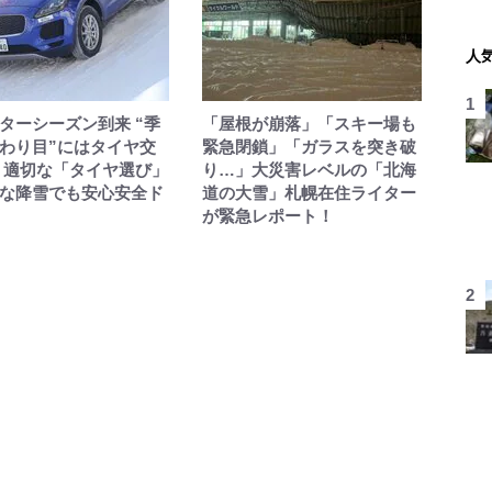
人
ターシーズン到来 “季
「屋根が崩落」「スキー場も
わり目”にはタイヤ交
緊急閉鎖」「ガラスを突き破
 適切な「タイヤ選び」
り…」大災害レベルの「北海
な降雪でも安心安全ド
道の大雪」札幌在住ライター
が緊急レポート！