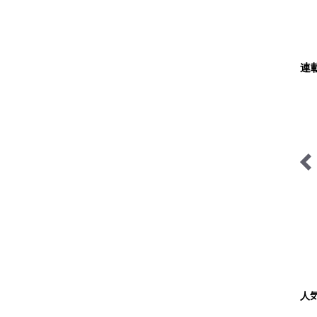
連
らの“おぜ
山帰り、今日はどこでとと
低山小道具＆技術研究所
のう？
人