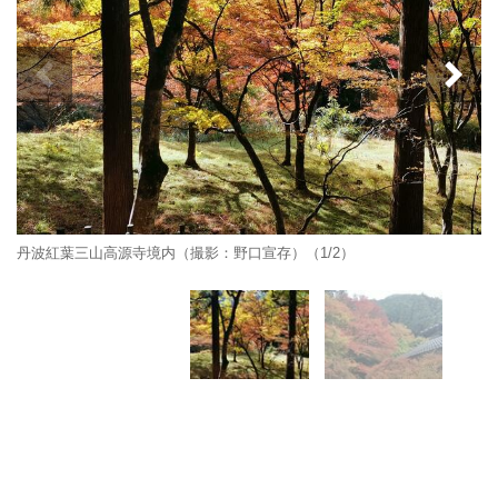
丹波紅葉三山高源寺境内（撮影：野口宣存）（1/2）