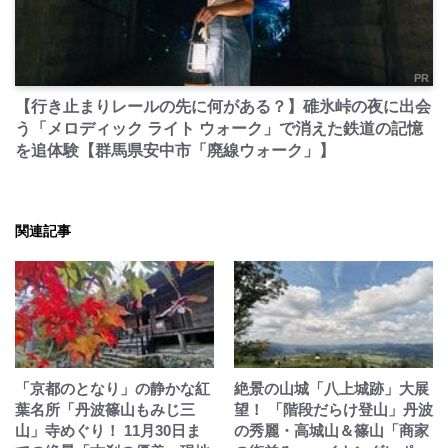
PR
【行き止まりレールの先に何がある？】碓氷峠の夜に出会
う「メロディック ライト ウォーク」で消えた鉄道の記憶
を追体験【群馬県安中市「廃線ウォーク」】
関連記事
「京都のとなり」の静かな紅
絶景の山城「八上城跡」大展
葉名所「丹波篠山もみじ三
望！ 「階段だらけ登山」丹波
山」寺めぐり！ 11月30日ま
の秀麗・高城山＆篠山「商家