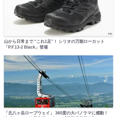
PR
山から日常まで “これ1足”！ シリオの万能ローカット
「P.F.13-2 Black」登場
PR
「北八ヶ岳ロープウェイ」 360度の大パノラマに感動！