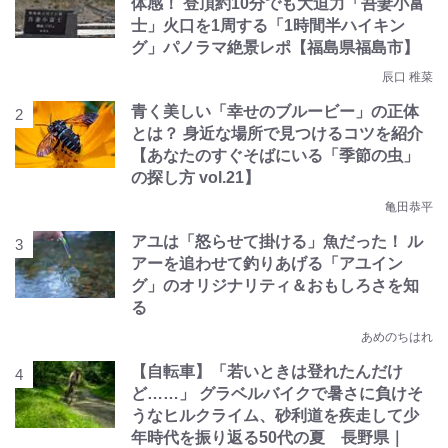
体感！ 登頂約10分でも大迫力「吾妻小富
士」火口を1周する「1時間半ハイキン
グ」パノラマ絶景レポ【福島県福島市】
辰口 稚菜
青く美しい「幸せのブルービー」の正体
とは？ 身近な場所で見つけるコツを紹介
【あなたのすぐそばにいる「季節の虫」
の探し方 vol.21】
亀田恭平
アユは「怒らせて掛ける」魚だった！ ル
アーを追わせて釣りあげる「アユイン
グ」のオリジナリティ＆おもしろさを知
る
あめのちはれ
【自転車】「若いときは登れたんだけ
ど……」 グラベルバイクで暑さに負けそ
うなヒルクライム、砂利道を疾走して少
年時代を振り返る50代の夏 長野県｜