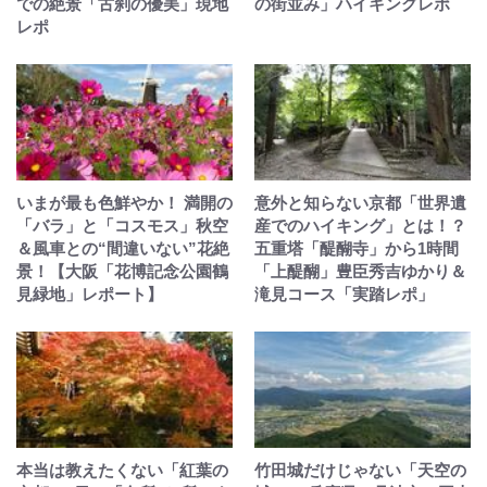
での絶景「古刹の優美」現地
の街並み」ハイキングレポ
レポ
いまが最も色鮮やか！ 満開の
意外と知らない京都「世界遺
「バラ」と「コスモス」秋空
産でのハイキング」とは！？
＆風車との“間違いない”花絶
五重塔「醍醐寺」から1時間
景！【大阪「花博記念公園鶴
「上醍醐」豊臣秀吉ゆかり＆
見緑地」レポート】
滝見コース「実踏レポ」
本当は教えたくない「紅葉の
竹田城だけじゃない「天空の