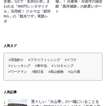
京都」1日で「名所5か所」ま
城」！ 兵庫県・丹波市の国史
われる「800円レンタサイク
跡「黒井城跡」の絶景レポー
ル」活用術！ クルマは「絶対
ト
NG」の「観光ワザ」実践レ
ポ
人気タグ
#渓流釣り
#フライフィッシング
#イワナ
#トレッキング
#車中泊
#ソロキャンプ
#ワークマン
#朝日岳
#高山植物
#山小屋
人気記事
荒々しい「火山帯」の一端にいることを