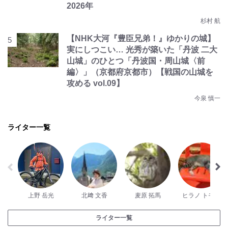
2026年
杉村 航
【NHK大河『豊臣兄弟！』ゆかりの城】
実にしつこい… 光秀が築いた「丹波 二大
山城」のひとつ「丹波国・周山城〈前
編〉」（京都府京都市）【戦国の山城を
攻める vol.09】
今泉 慎一
ライター一覧
上野 岳光
北﨑 文香
麦原 拓馬
ヒラノ トモミ
ライター一覧