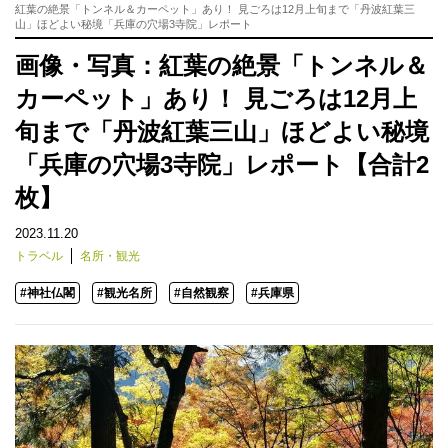
紅葉の絶景「トンネル＆カーペット」あり！ 見ごろは12月上旬まで「丹波紅葉三
山」ほどよい秘境「兵庫の穴場3寺院」レポート
画像・写真：紅葉の絶景「トンネル＆
カーペット」あり！ 見ごろは12月上
旬まで「丹波紅葉三山」ほどよい秘境
「兵庫の穴場3寺院」レポート【合計2
枚】
2023.11.20
トラベル
名所・観光
#神社仏閣
#観光名所
#自然観察
#兵庫県