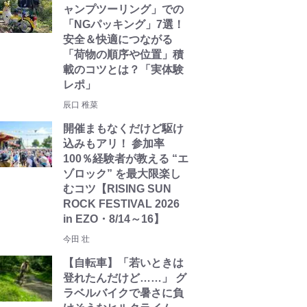
ャンプツーリング」での
「NGパッキング」7選！
安全＆快適につながる
「荷物の順序や位置」積
載のコツとは？「実体験
レポ」
辰口 稚菜
開催まもなくだけど駆け
込みもアリ！ 参加率
100％経験者が教える “エ
ゾロック” を最大限楽し
むコツ【RISING SUN
ROCK FESTIVAL 2026
in EZO・8/14～16】
今田 壮
【自転車】「若いときは
登れたんだけど……」 グ
ラベルバイクで暑さに負