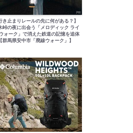
PR
行き止まりレールの先に何がある？】
氷峠の夜に出会う「メロディック ライ
 ウォーク」で消えた鉄道の記憶を追体
【群馬県安中市「廃線ウォーク」】