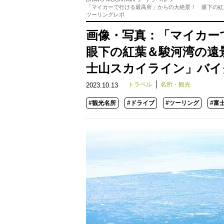
「マイカーで行ける最高所」からの大絶景！ 眼下の紅
ツーリングレポ
画像・写真：「マイカ
眼下の紅葉＆駿河湾の遠
士山スカイライン」バイ
トラベル
名所・観光
2023.10.13
#観光名所
#ドライブ
#ツーリング
#富