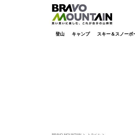
登山
キャンプ
スキー＆スノーボ
山小屋泊
山小屋ライブカメラ
テント泊
雪山
低山
山ご飯
その他登山
焚き火
その他キャンプ
スキー場ライブカ
バックカントリー
日帰り
キャンプ飯
スキー場
BRAVO MOUNTAIN
トラベル