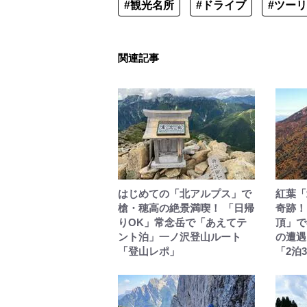
#観光名所
#ドライブ
#ツー
関連記事
はじめての「北アルプス」で
紅葉「
槍・穂高の絶景満喫！ 「日帰
奇跡！
りOK」常念岳で「あえてテ
頂」で
ント泊」一ノ沢登山ルート
の遭遇
「登山レポ」
「2泊