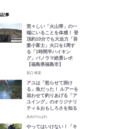
気記事
荒々しい「火山帯」の一
端にいることを体感！ 登
頂約10分でも大迫力「吾
妻小富士」火口を1周す
る「1時間半ハイキン
グ」パノラマ絶景レポ
【福島県福島市】
辰口 稚菜
アユは「怒らせて掛け
る」魚だった！ ルアーを
追わせて釣りあげる「ア
ユイング」のオリジナリ
ティ＆おもしろさを知る
あめのちはれ
やってはいけない！「キ