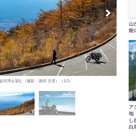
山
能ロ
河湾を望む（撮影：酒井 天里）（1/2）
ア
地
し
白