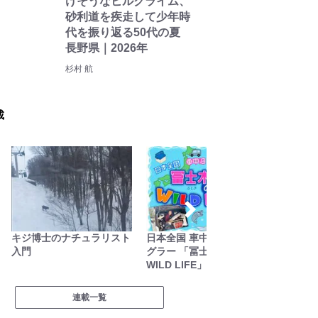
けそうなヒルクライム、
砂利道を疾走して少年時
代を振り返る50代の夏
長野県｜2026年
杉村 航
載
キジ博士のナチュラリスト
日本全国 車中泊女性アン
季節の
入門
グラー 「冨士木耶奈の
WILD LIFE」
連載一覧