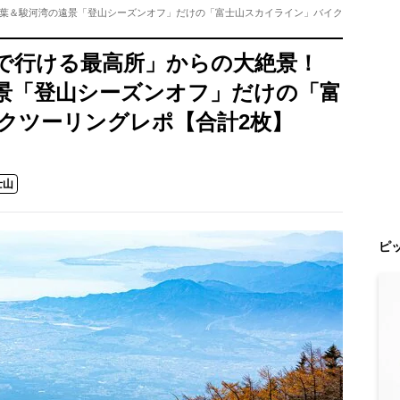
葉＆駿河湾の遠景「登山シーズンオフ」だけの「富士山スカイライン」バイク
ーで行ける最高所」からの大絶景！
景「登山シーズンオフ」だけの「富
クツーリングレポ【合計2枚】
士山
ピ