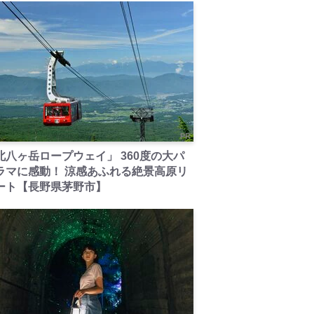
PR
北八ヶ岳ロープウェイ」 360度の大パ
ラマに感動！ 涼感あふれる絶景高原リ
ート【長野県茅野市】