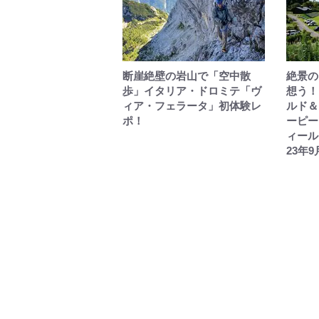
断崖絶壁の岩山で「空中散
絶景の
歩」イタリア・ドロミテ「ヴ
想う！
ィア・フェラータ」初体験レ
ルド＆
ポ！
ーピー
ィール
23年9