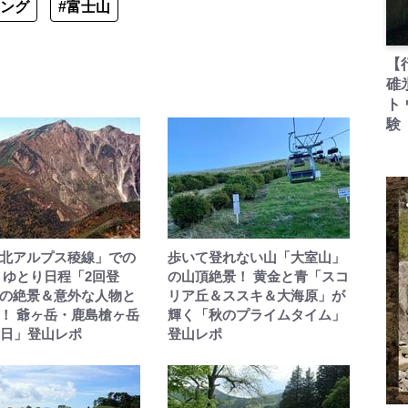
リング
#富士山
【
碓
ト
験
北アルプス稜線」での
歩いて登れない山「大室山」
 ゆとり日程「2回登
の山頂絶景！ 黄金と青「スコ
の絶景＆意外な人物と
リア丘＆ススキ＆大海原」が
！ 爺ヶ岳・鹿島槍ヶ岳
輝く「秋のプライムタイム」
3日」登山レポ
登山レポ