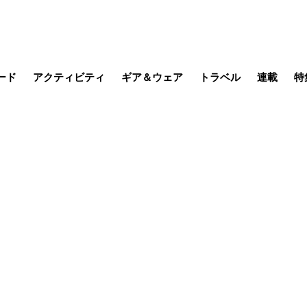
ード
アクティビティ
ギア＆ウェア
トラベル
連載
特
メラ
MTB
写真・動画
その他アクティビティ
キャンプ
スノー
その他
温泉・宿
名所・観光
缶詰博士の
そこに山
ブーツの
季節の虫
日本人ハイカ
低山小道
尾瀬ガイド
わたし、
耕して焙
その他連
フィッシング
登山
食事・お酒
日本で山