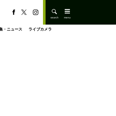
集・ニュース
ライブカメラ
缶たん”CAN”P料理
小屋を興して
国の街角で
ーのネパール移住見聞録「Like a Rolling Stone」
具＆技術研究所
きららの“おぜ沼“日記
山小屋はじめます
煎して走る男
載
スキー場
登りはじめました
山小屋