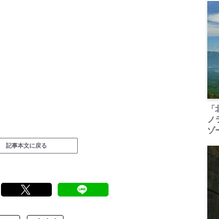
「
ノ
ゾ
記事本文に戻る