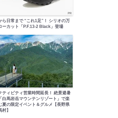
PR
から日常まで “これ1足”！ シリオの万
ーカット「P.F.13-2 Black」登場
PR
クティビティ営業時間延長！ 絶景避暑
「白馬岩岳マウンテンリゾート」で楽
む夏の限定イベント＆グルメ【長野県
馬村】