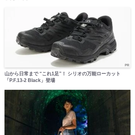
PR
山から日常まで “これ1足”！ シリオの万能ローカット
「P.F.13-2 Black」登場