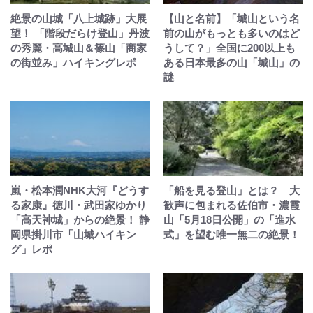
絶景の山城「八上城跡」大展
【山と名前】「城山という名
望！ 「階段だらけ登山」丹波
前の山がもっとも多いのはど
の秀麗・高城山＆篠山「商家
うして？」全国に200以上も
の街並み」ハイキングレポ
ある日本最多の山「城山」の
謎
嵐・松本潤NHK大河『どうす
「船を見る登山」とは？ 大
る家康』徳川・武田家ゆかり
歓声に包まれる佐伯市・濃霞
「高天神城」からの絶景！ 静
山「5月18日公開」の「進水
岡県掛川市「山城ハイキン
式」を望む唯一無二の絶景！
グ」レポ