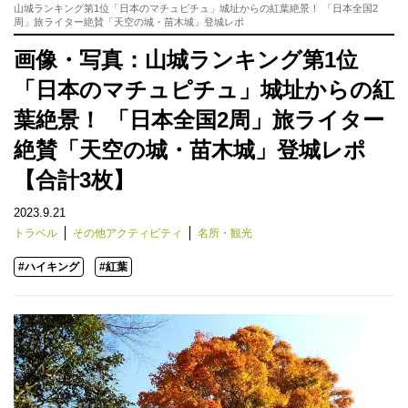
山城ランキング第1位「日本のマチュピチュ」城址からの紅葉絶景！ 「日本全国2
周」旅ライター絶賛「天空の城・苗木城」登城レポ
画像・写真：山城ランキング第1位
「日本のマチュピチュ」城址からの紅
葉絶景！ 「日本全国2周」旅ライター
絶賛「天空の城・苗木城」登城レポ
【合計3枚】
2023.9.21
トラベル
その他アクティビティ
名所・観光
#ハイキング
#紅葉