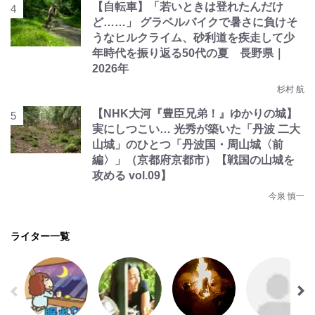
【自転車】「若いときは登れたんだけ
ど……」 グラベルバイクで暑さに負けそ
うなヒルクライム、砂利道を疾走して少
年時代を振り返る50代の夏 長野県｜
2026年
杉村 航
【NHK大河『豊臣兄弟！』ゆかりの城】
実にしつこい… 光秀が築いた「丹波 二大
山城」のひとつ「丹波国・周山城〈前
編〉」（京都府京都市）【戦国の山城を
攻める vol.09】
今泉 慎一
ライター一覧