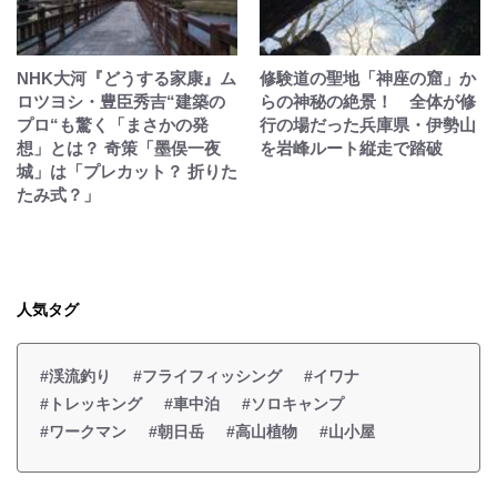
NHK大河『どうする家康』ム
修験道の聖地「神座の窟」か
ロツヨシ・豊臣秀吉“建築の
らの神秘の絶景！ 全体が修
プロ“も驚く「まさかの発
行の場だった兵庫県・伊勢山
想」とは？ 奇策「墨俣一夜
を岩峰ルート縦走で踏破
城」は「プレカット？ 折りた
たみ式？」
人気タグ
#渓流釣り
#フライフィッシング
#イワナ
#トレッキング
#車中泊
#ソロキャンプ
#ワークマン
#朝日岳
#高山植物
#山小屋