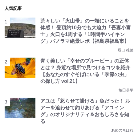
人気記事
荒々しい「火山帯」の一端にいることを
体感！ 登頂約10分でも大迫力「吾妻小富
士」火口を1周する「1時間半ハイキン
グ」パノラマ絶景レポ【福島県福島市】
辰口 稚菜
青く美しい「幸せのブルービー」の正体
とは？ 身近な場所で見つけるコツを紹介
【あなたのすぐそばにいる「季節の虫」
の探し方 vol.21】
亀田恭平
アユは「怒らせて掛ける」魚だった！ ル
アーを追わせて釣りあげる「アユイン
グ」のオリジナリティ＆おもしろさを知
る
あめのちはれ