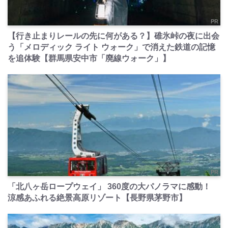
PR
【行き止まりレールの先に何がある？】碓氷峠の夜に出会
う「メロディック ライト ウォーク」で消えた鉄道の記憶
を追体験【群馬県安中市「廃線ウォーク」】
PR
「北八ヶ岳ロープウェイ」 360度の大パノラマに感動！
涼感あふれる絶景高原リゾート【長野県茅野市】