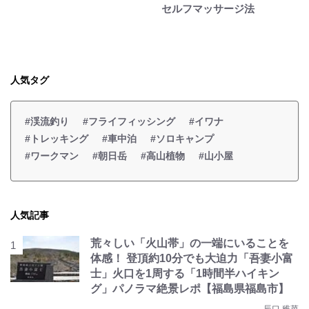
セルフマッサージ法
人気タグ
#渓流釣り
#フライフィッシング
#イワナ
#トレッキング
#車中泊
#ソロキャンプ
#ワークマン
#朝日岳
#高山植物
#山小屋
人気記事
荒々しい「火山帯」の一端にいることを
体感！ 登頂約10分でも大迫力「吾妻小富
士」火口を1周する「1時間半ハイキン
グ」パノラマ絶景レポ【福島県福島市】
辰口 稚菜