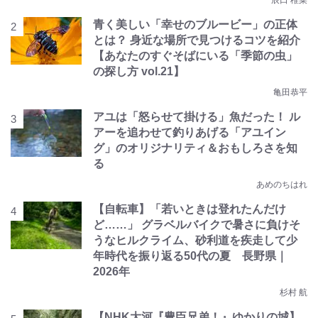
青く美しい「幸せのブルービー」の正体
とは？ 身近な場所で見つけるコツを紹介
【あなたのすぐそばにいる「季節の虫」
の探し方 vol.21】
亀田恭平
アユは「怒らせて掛ける」魚だった！ ル
アーを追わせて釣りあげる「アユイン
グ」のオリジナリティ＆おもしろさを知
る
あめのちはれ
【自転車】「若いときは登れたんだけ
ど……」 グラベルバイクで暑さに負けそ
うなヒルクライム、砂利道を疾走して少
年時代を振り返る50代の夏 長野県｜
2026年
杉村 航
【NHK大河『豊臣兄弟！』ゆかりの城】