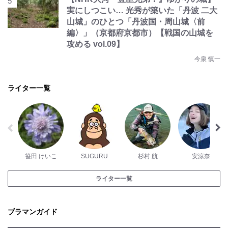
実にしつこい… 光秀が築いた「丹波 二大
山城」のひとつ「丹波国・周山城〈前
編〉」（京都府京都市）【戦国の山城を
攻める vol.09】
今泉 慎一
ライター一覧
笹田 けいこ
SUGURU
杉村 航
安涼奈
ライター一覧
ブラマンガイド