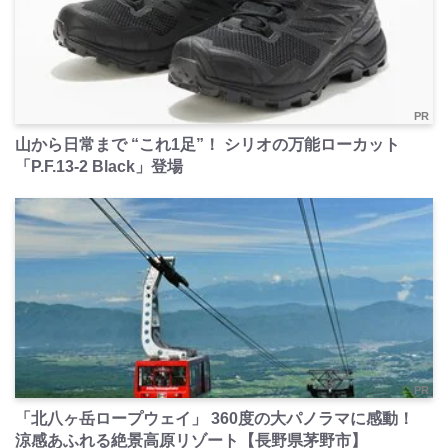
PR
山から日常まで “これ1足”！ シリオの万能ローカット
「P.F.13-2 Black」登場
PR
「北八ヶ岳ロープウェイ」 360度の大パノラマに感動！
涼感あふれる絶景高原リゾート【長野県茅野市】