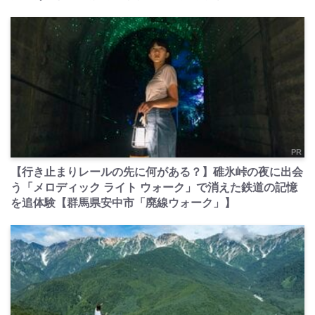
PR
【行き止まりレールの先に何がある？】碓氷峠の夜に出会
う「メロディック ライト ウォーク」で消えた鉄道の記憶
を追体験【群馬県安中市「廃線ウォーク」】