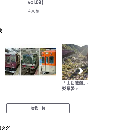
vol.09】
今泉 慎一
載
「山岳遭難」のリアル＜山
日本全
梨県警＞
グラー
WILD L
連載一覧
気タグ