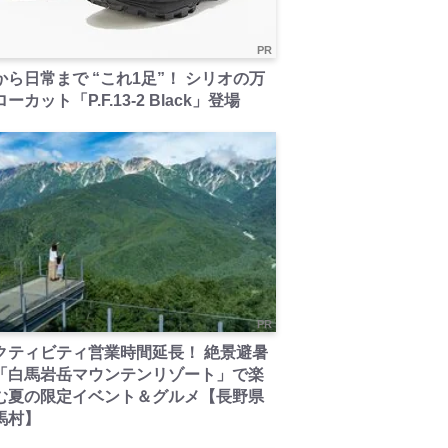
PR
から日常まで “これ1足”！ シリオの万
ーカット「P.F.13-2 Black」登場
PR
クティビティ営業時間延長！ 絶景避暑
「白馬岩岳マウンテンリゾート」で楽
む夏の限定イベント＆グルメ【長野県
馬村】