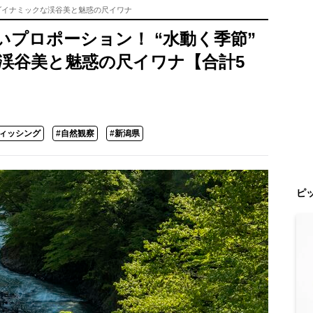
のダイナミックな渓谷美と魅惑の尺イワナ
プロポーション！ “水動く季節”
渓谷美と魅惑の尺イワナ【合計5
フィッシング
#自然観察
#新潟県
ピ