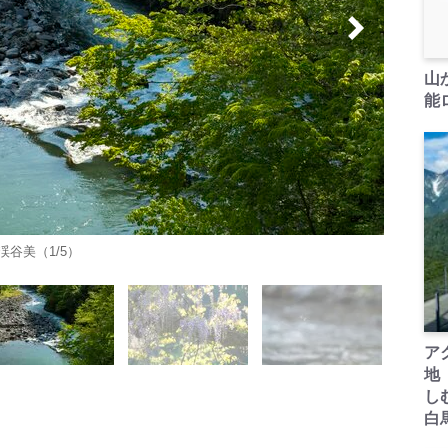
山
能ロ
谷美（1/5）
ア
地
し
白