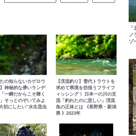
「
ノ
ゾ
たの知らないカゲロウ
【渓流釣り】雪代トラウトを
】神秘的な儚いランデ
求めて県境を彷徨うフライフ
「一瞬だからこそ輝く
ィッシング！ 日本一の川の支
」そっとのぞいてみよ
流「釣れたのに悲しい」渓流
“大切にしたい”水生昆虫
魚の正体とは 《長野県・新潟
県 》2023年