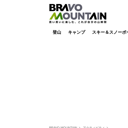
登山
キャンプ
スキー＆スノーボ
山小屋泊
山小屋ライブカメラ
テント泊
雪山
低山
山ご飯
その他登山
焚き火
その他キャンプ
スキー場ライブカ
バックカントリー
日帰り
キャンプ飯
スキー場
BRAVO MOUNTAIN
アクティビティ