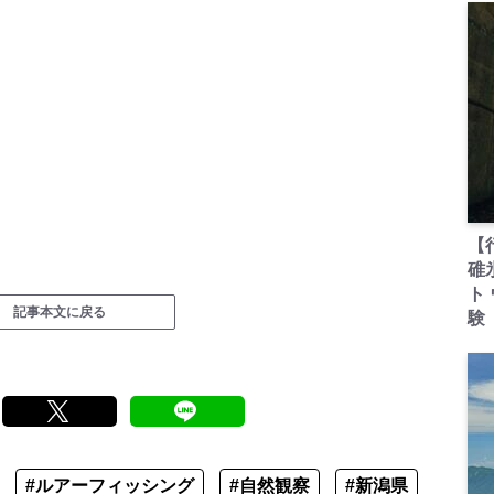
【
碓
ト
記事本文に戻る
験
#ルアーフィッシング
#自然観察
#新潟県