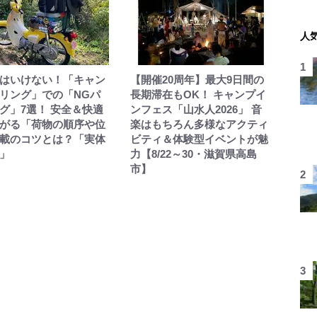
人
はいけない！「キャン
【開催20周年】最大9日間の
リング」での「NGパ
長期滞在もOK！ キャンプイ
グ」7選！ 安全＆快適
ンフェス「山水人2026」 音
がる「荷物の順序や位
楽はもちろん多様なアクティ
載のコツとは？「実体
ビティ＆体験型イベントが魅
」
力【8/22～30・滋賀県高島
市】