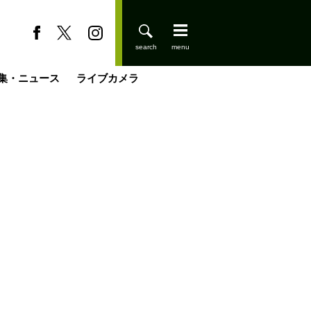
集・ニュース
ライブカメラ
缶たん”CAN”P料理
小屋を興して
国の街角で
ーのネパール移住見聞録「Like a Rolling Stone」
具＆技術研究所
きららの“おぜ沼“日記
山小屋はじめます
煎して走る男
載
スキー場
登りはじめました
山小屋