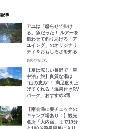
気記事
アユは「怒らせて掛け
る」魚だった！ ルアーを
追わせて釣りあげる「ア
ユイング」のオリジナリ
ティ＆おもしろさを知る
あめのちはれ
【夏は涼しい長野で「車
中泊」旅】良質な湯は
“山の恵み”！ 満足度を上
げてくれる「温泉付きRV
パーク」おすすめ3選
【南会津に要チェックの
キャンプ場あり！】観光
名所「大内宿」まで10分
＆100％源泉風呂に入り