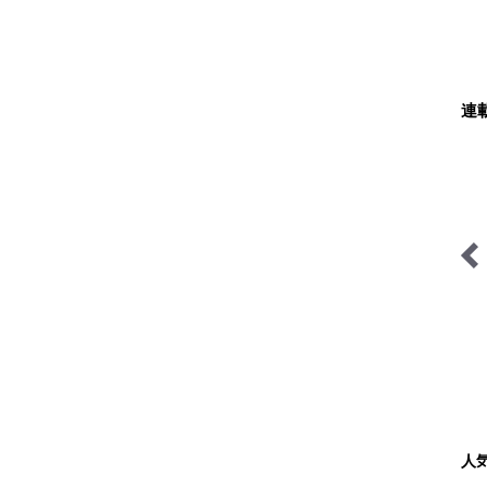
連
缶詰博士の缶たん”CAN”P
琉球島猫百景
料理
人