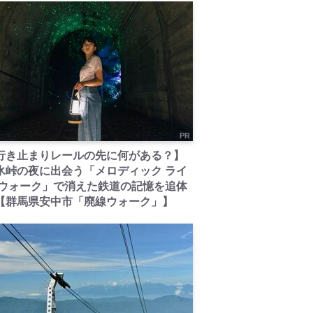
PR
行き止まりレールの先に何がある？】
氷峠の夜に出会う「メロディック ライ
 ウォーク」で消えた鉄道の記憶を追体
【群馬県安中市「廃線ウォーク」】