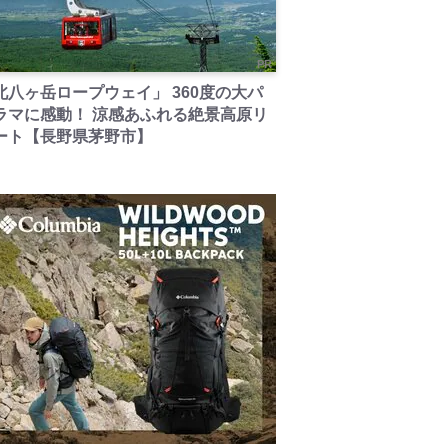
PR
北八ヶ岳ロープウェイ」 360度の大パ
ラマに感動！ 涼感あふれる絶景高原リ
ート【長野県茅野市】