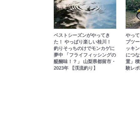
ベストシーズンがやってき
やって
た！ やっぱり楽しい桂川！
プツー
釣りそっちのけでモンカゲに
ッキン
夢中 「フライフィッシングの
につな
醍醐味！？」 山梨県都留市・
置」積
2023年 【渓流釣り】
験レポ