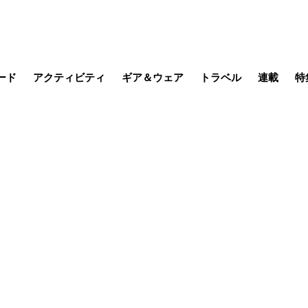
ード
アクティビティ
ギア＆ウェア
トラベル
連載
特
メラ
MTB
写真・動画
その他アクティビティ
キャンプ
スノー
その他
温泉・宿
名所・観光
缶詰博士の
そこに山
ブーツの
季節の虫
日本人ハイカ
低山小道
尾瀬ガイド
わたし、
耕して焙
その他連
フィッシング
登山
食事・お酒
日本で山