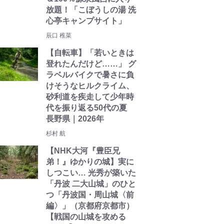
放題！「こぼうしの湯 洗
心亭キャンプサイト」
辰口 稚菜
【自転車】「若いときは
登れたんだけど……」 グ
ラベルバイクで暑さに負
けそうなヒルクライム、
砂利道を疾走して少年時
代を振り返る50代の夏
長野県｜2026年
杉村 航
【NHK大河『豊臣兄
弟！』ゆかりの城】実に
しつこい… 光秀が築いた
「丹波 二大山城」のひと
つ「丹波国・周山城〈前
編〉」（京都府京都市）
【戦国の山城を攻める