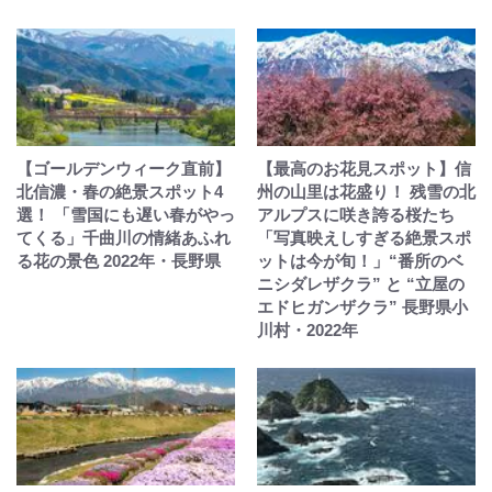
【ゴールデンウィーク直前】
【最高のお花見スポット】信
北信濃・春の絶景スポット4
州の山里は花盛り！ 残雪の北
選！ 「雪国にも遅い春がやっ
アルプスに咲き誇る桜たち
てくる」千曲川の情緒あふれ
「写真映えしすぎる絶景スポ
る花の景色 2022年・長野県
ットは今が旬！」“番所のベ
ニシダレザクラ” と “立屋の
エドヒガンザクラ” 長野県小
川村・2022年