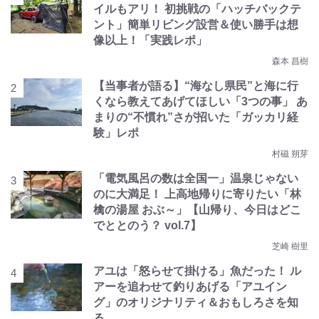
イルもアリ！ 初挑戦の「ハッチバックテ
ント」簡単リビング設営＆使い勝手は想
像以上！「実践レポ」
森本 昌樹
【当事者が語る】“海なし県民”と海に行
くなら教えてあげてほしい「3つの事」 あ
まりの“不慣れ”さが招いた「ガッカリ経
験」レポ
村磁 朔芽
「電気風呂の数は全国一」温泉じゃない
のに大満足！ 上高地帰りに寄りたい「林
檎の湯屋 おぶ～」【山帰り、今日はどこ
でととのう？ vol.7】
芝崎 樹里
アユは「怒らせて掛ける」魚だった！ ル
アーを追わせて釣りあげる「アユイン
グ」のオリジナリティ＆おもしろさを知
る