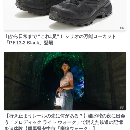
PR
山から日常まで “これ1足”！ シリオの万能ローカット
「P.F.13-2 Black」登場
PR
【行き止まりレールの先に何がある？】碓氷峠の夜に出会
う「メロディック ライト ウォーク」で消えた鉄道の記憶
を追体験【群馬県安中市「廃線ウォーク」】