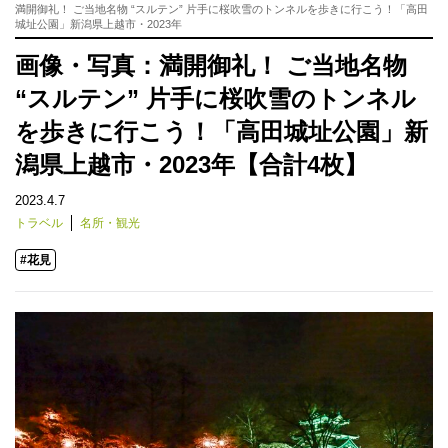
満開御礼！ ご当地名物 “スルテン” 片手に桜吹雪のトンネルを歩きに行こう！「高田
城址公園」新潟県上越市・2023年
画像・写真：満開御礼！ ご当地名物
“スルテン” 片手に桜吹雪のトンネル
を歩きに行こう！「高田城址公園」新
潟県上越市・2023年【合計4枚】
2023.4.7
トラベル
名所・観光
#花見