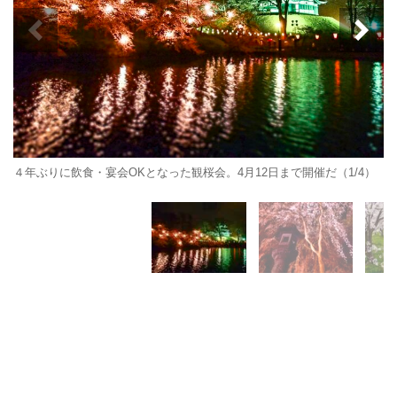
４年ぶりに飲食・宴会OKとなった観桜会。4月12日まで開催だ（1/4）