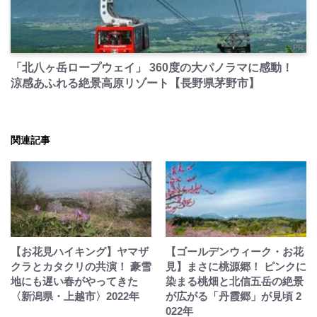
PR
「北八ヶ岳ロープウェイ」 360度の大パノラマに感動！
涼感あふれる絶景高原リゾート【長野県茅野市】
関連記事
【お花見ハイキング】ヤマザ
【ゴールデンウィーク・お花
クラとカタクリの共演！ 豪雪
見】まさに桃源郷！ ピンクに
地にも遅い春がやってきた
染まる桃畑と北信五岳の絶景
〈新潟県・上越市〉2022年
が広がる「丹霞郷」が見頃 2
022年