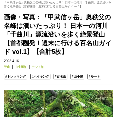
「甲武信ヶ岳」奥秩父の名峰は潤いたっぷり！ 日本一の河川「千曲川」源流沿いを
歩く絶景登山【首都圏発！週末に行ける百名山ガイド vol.1】
画像・写真：「甲武信ヶ岳」奥秩父の
名峰は潤いたっぷり！ 日本一の河川
「千曲川」源流沿いを歩く絶景登山
【首都圏発！週末に行ける百名山ガイ
ド vol.1】【合計5枚】
2023.4.16
登山
山小屋泊
テント泊
#トレッキング
#ハイキング
#百名山
#山小屋
#ルート