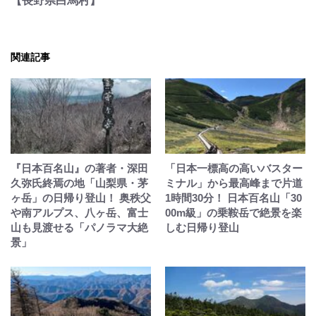
【長野県白馬村】
関連記事
『日本百名山』の著者・深田
「日本一標高の高いバスター
久弥氏終焉の地「山梨県・茅
ミナル」から最高峰まで片道
ヶ岳」の日帰り登山！ 奥秩父
1時間30分！ 日本百名山「30
や南アルプス、八ヶ岳、富士
00m級」の乗鞍岳で絶景を楽
山も見渡せる「パノラマ大絶
しむ日帰り登山
景」