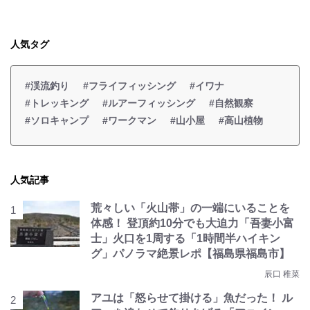
人気タグ
#渓流釣り
#フライフィッシング
#イワナ
#トレッキング
#ルアーフィッシング
#自然観察
#ソロキャンプ
#ワークマン
#山小屋
#高山植物
人気記事
荒々しい「火山帯」の一端にいることを
体感！ 登頂約10分でも大迫力「吾妻小富
士」火口を1周する「1時間半ハイキン
グ」パノラマ絶景レポ【福島県福島市】
辰口 稚菜
アユは「怒らせて掛ける」魚だった！ ル