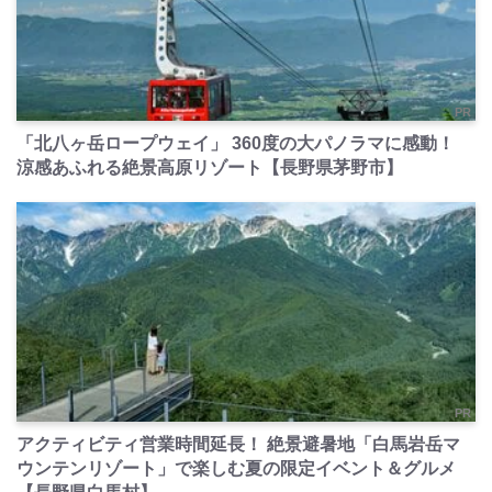
PR
「北八ヶ岳ロープウェイ」 360度の大パノラマに感動！
涼感あふれる絶景高原リゾート【長野県茅野市】
PR
アクティビティ営業時間延長！ 絶景避暑地「白馬岩岳マ
ウンテンリゾート」で楽しむ夏の限定イベント＆グルメ