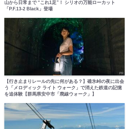
山から日常まで “これ1足”！ シリオの万能ローカット
「P.F.13-2 Black」登場
PR
【行き止まりレールの先に何がある？】碓氷峠の夜に出会
う「メロディック ライト ウォーク」で消えた鉄道の記憶
を追体験【群馬県安中市「廃線ウォーク」】