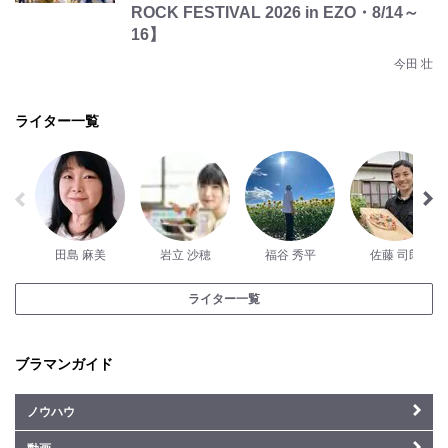
ROCK FESTIVAL 2026 in EZO・8/14～
16】
今田 壮
ライター一覧
田島 麻美
岩立 沙穂
福谷 秀平
佐藤 司郎
ライター一覧
ブラマンガイド
ノウハウ