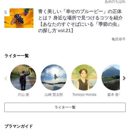
あめのちはれ
青く美しい「幸せのブルービー」の正体
とは？ 身近な場所で見つけるコツを紹介
【あなたのすぐそばにいる「季節の虫」
の探し方 vol.21】
亀田恭平
ライター一覧
片山 遼
山崎 賢太郎
Tomoyo Honda
森本 敦子
ライター一覧
ブラマンガイド