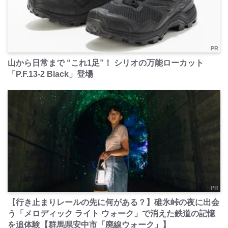
PR
山から日常まで “これ1足”！ シリオの万能ローカット
「P.F.13-2 Black」登場
PR
【行き止まりレールの先に何がある？】碓氷峠の夜に出会
う「メロディック ライト ウォーク」で消えた鉄道の記憶
を追体験【群馬県安中市「廃線ウォーク」】