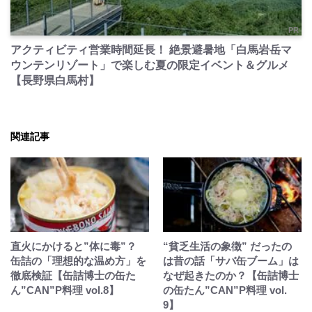
PR
アクティビティ営業時間延長！ 絶景避暑地「白馬岩岳マ
ウンテンリゾート」で楽しむ夏の限定イベント＆グルメ
【長野県白馬村】
関連記事
直火にかけると”体に毒”？
“貧乏生活の象徴” だったの
缶詰の「理想的な温め方」を
は昔の話「サバ缶ブーム」は
徹底検証【缶詰博士の缶た
なぜ起きたのか？【缶詰博士
ん”CAN”P料理 vol.8】
の缶たん”CAN”P料理 vol.
9】