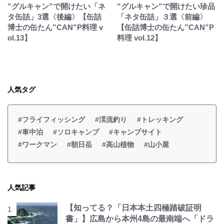
”グルキャン”で開けたい「ネ
”グルキャン”で開けたい珍品
タ缶詰」3選〈後編〉【缶詰
「ネタ缶詰」３選〈前編〉
博士の缶たん”CAN”P料理 v
【缶詰博士の缶たん”CAN”P
ol.13】
料理 vol.12】
人気タグ
#フライフィッシング
#渓流釣り
#トレッキング
#車中泊
#ソロキャンプ
#キャンプサイト
#ワークマン
#朝日岳
#高山植物
#山小屋
人気記事
【知ってる？「日本本土四極踏破証明
書」】広島から本州4島の最南端へ「ドラ