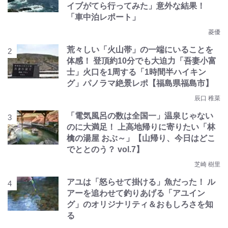
イブがてら行ってみた」意外な結果！
「車中泊レポート」
菱優
荒々しい「火山帯」の一端にいることを
体感！ 登頂約10分でも大迫力「吾妻小富
士」火口を1周する「1時間半ハイキン
グ」パノラマ絶景レポ【福島県福島市】
辰口 稚菜
「電気風呂の数は全国一」温泉じゃない
のに大満足！ 上高地帰りに寄りたい「林
檎の湯屋 おぶ～」【山帰り、今日はどこ
でととのう？ vol.7】
芝崎 樹里
アユは「怒らせて掛ける」魚だった！ ル
アーを追わせて釣りあげる「アユイン
グ」のオリジナリティ＆おもしろさを知
る