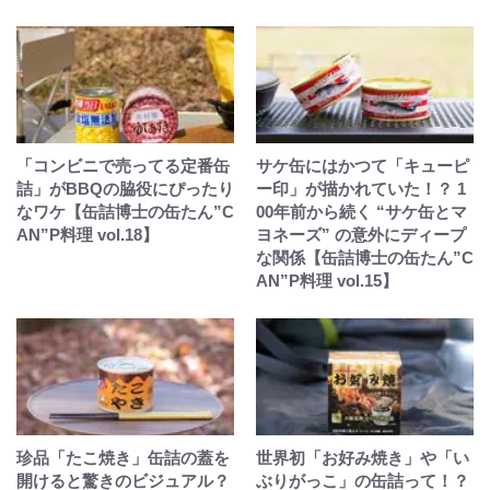
「コンビニで売ってる定番缶
サケ缶にはかつて「キューピ
詰」がBBQの脇役にぴったり
ー印」が描かれていた！？ 1
なワケ【缶詰博士の缶たん”C
00年前から続く “サケ缶とマ
AN”P料理 vol.18】
ヨネーズ” の意外にディープ
な関係【缶詰博士の缶たん”C
AN”P料理 vol.15】
珍品「たこ焼き」缶詰の蓋を
世界初「お好み焼き」や「い
開けると驚きのビジュアル？
ぶりがっこ」の缶詰って！？