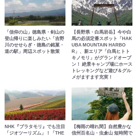
「信仰の山」徳島県・剣山の
【長野県・白馬岩岳】今や白
登山帰りに楽しみたい「吉野
馬の必須定番スポット「HAK
川のせせらぎ・徳島の銘菓・
UBA MOUNTAIN HARBO
道の駅」周辺スポット散策
R」、新エリア「白馬ヒトト
キノモリ」がグランドオープ
ン！ 絶景キャンプ場にホース
トレッキングなど遊び＆グル
メがますます充実！
NHK『ブラタモリ』でも注目
【梅雨の晴れ間】自然豊かな
「ジオツーリズム」！「THE
信州百名山・虫倉山 短時間で