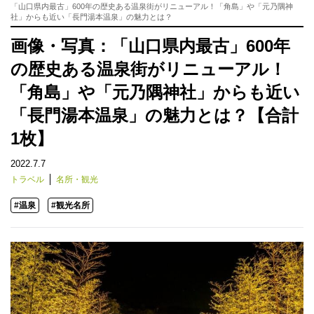
「山口県内最古」600年の歴史ある温泉街がリニューアル！「角島」や「元乃隅神
社」からも近い「長門湯本温泉」の魅力とは？
画像・写真：「山口県内最古」600年
の歴史ある温泉街がリニューアル！
「角島」や「元乃隅神社」からも近い
「長門湯本温泉」の魅力とは？【合計
1枚】
2022.7.7
トラベル
名所・観光
#温泉
#観光名所