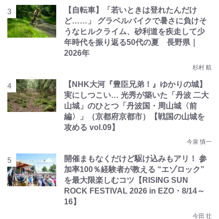
【自転車】「若いときは登れたんだけ
ど……」 グラベルバイクで暑さに負けそ
うなヒルクライム、砂利道を疾走して少
年時代を振り返る50代の夏 長野県｜
2026年
杉村 航
【NHK大河『豊臣兄弟！』ゆかりの城】
実にしつこい… 光秀が築いた「丹波 二大
山城」のひとつ「丹波国・周山城〈前
編〉」（京都府京都市）【戦国の山城を
攻める vol.09】
今泉 慎一
開催まもなくだけど駆け込みもアリ！ 参
加率100％経験者が教える “エゾロック”
を最大限楽しむコツ【RISING SUN
ROCK FESTIVAL 2026 in EZO・8/14～
16】
今田 壮