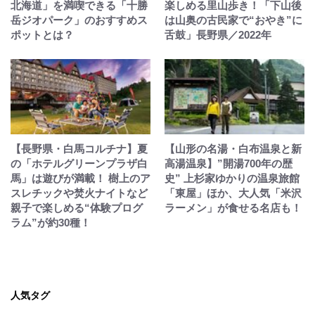
北海道」を満喫できる「十勝
楽しめる里山歩き！「下山後
岳ジオパーク」のおすすめス
は山奥の古民家で“おやき”に
ポットとは？
舌鼓」長野県／2022年
【長野県・白馬コルチナ】夏
【山形の名湯・白布温泉と新
の「ホテルグリーンプラザ白
高湯温泉】”開湯700年の歴
馬」は遊びが満載！ 樹上のア
史” 上杉家ゆかりの温泉旅館
スレチックや焚火ナイトなど
「東屋」ほか、大人気「米沢
親子で楽しめる“体験プログ
ラーメン」が食せる名店も！
ラム”が約30種！
人気タグ