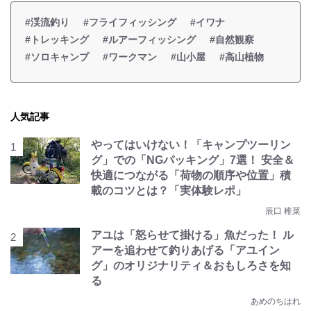
#渓流釣り
#フライフィッシング
#イワナ
#トレッキング
#ルアーフィッシング
#自然観察
#ソロキャンプ
#ワークマン
#山小屋
#高山植物
人気記事
やってはいけない！「キャンプツーリン
グ」での「NGパッキング」7選！ 安全＆
快適につながる「荷物の順序や位置」積
載のコツとは？「実体験レポ」
辰口 稚菜
アユは「怒らせて掛ける」魚だった！ ル
アーを追わせて釣りあげる「アユイン
グ」のオリジナリティ＆おもしろさを知
る
あめのちはれ