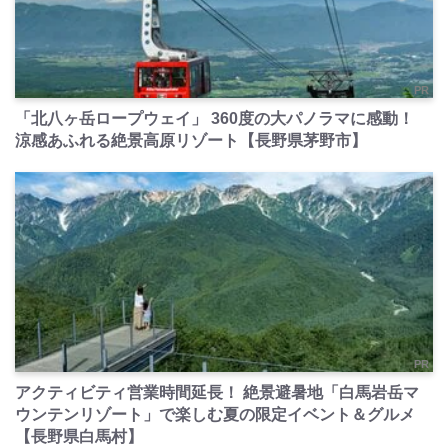
PR
「北八ヶ岳ロープウェイ」 360度の大パノラマに感動！
涼感あふれる絶景高原リゾート【長野県茅野市】
PR
アクティビティ営業時間延長！ 絶景避暑地「白馬岩岳マ
ウンテンリゾート」で楽しむ夏の限定イベント＆グルメ
【長野県白馬村】