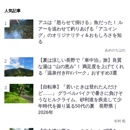
人気記事
アユは「怒らせて掛ける」魚だった！ ル
アーを追わせて釣りあげる「アユイン
グ」のオリジナリティ＆おもしろさを知
る
あめのちはれ
【夏は涼しい長野で「車中泊」旅】良質
な湯は “山の恵み”！ 満足度を上げてくれ
る「温泉付きRVパーク」おすすめ3選
【自転車】「若いときは登れたんだけ
ど……」 グラベルバイクで暑さに負けそ
うなヒルクライム、砂利道を疾走して少
年時代を振り返る50代の夏 長野県｜
2026年
杉村 航