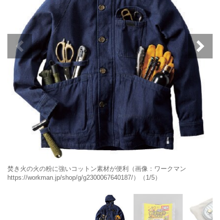
焚き火の火の粉に強いコットン素材が便利（画像：ワークマン
https://workman.jp/shop/g/g2300067640187/）（1/5）