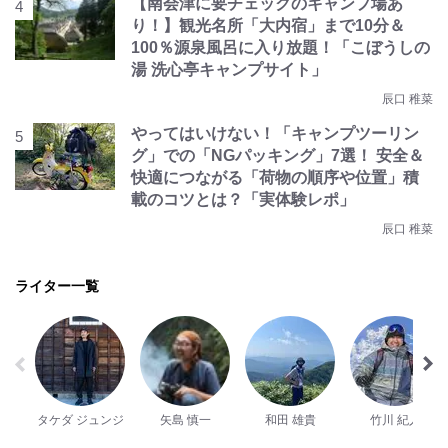
【南会津に要チェックのキャンプ場あ
り！】観光名所「大内宿」まで10分＆
100％源泉風呂に入り放題！「こぼうしの
湯 洗心亭キャンプサイト」
辰口 稚菜
やってはいけない！「キャンプツーリン
グ」での「NGパッキング」7選！ 安全＆
快適につながる「荷物の順序や位置」積
載のコツとは？「実体験レポ」
辰口 稚菜
ライター一覧
タケダ ジュンジ
矢島 慎一
和田 雄貴
竹川 紀人