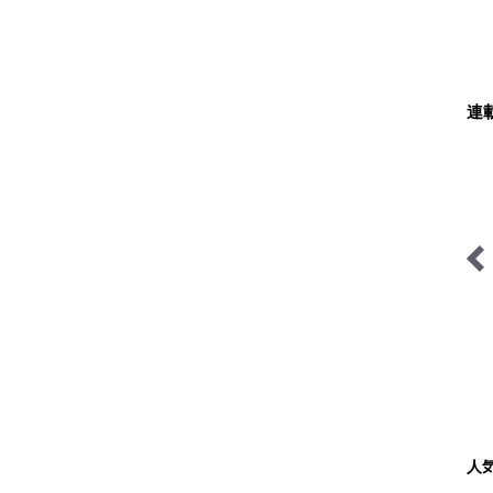
連
ハイカー女子の一杯
季節の外ごはん
人