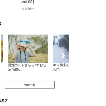
vol.09】
今泉 慎一
載
尾瀬ガイドきららの“おぜ
キジ博士のナチュラリスト
絶景キ
沼“日記
入門
葉を失
に行こう
連載一覧
気タグ