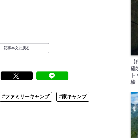
記事本文に戻る
【
碓
ト
験
#ファミリーキャンプ
#家キャンプ