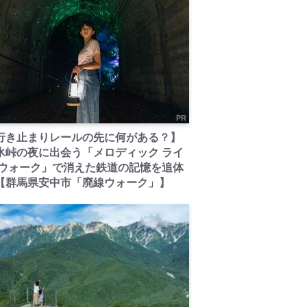
PR
行き止まりレールの先に何がある？】
氷峠の夜に出会う「メロディック ライ
 ウォーク」で消えた鉄道の記憶を追体
【群馬県安中市「廃線ウォーク」】