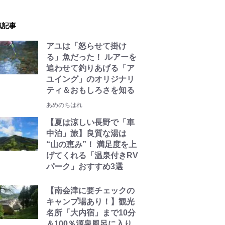
気記事
アユは「怒らせて掛け
る」魚だった！ ルアーを
追わせて釣りあげる「ア
ユイング」のオリジナリ
ティ＆おもしろさを知る
あめのちはれ
【夏は涼しい長野で「車
中泊」旅】良質な湯は
“山の恵み”！ 満足度を上
げてくれる「温泉付きRV
パーク」おすすめ3選
【南会津に要チェックの
キャンプ場あり！】観光
名所「大内宿」まで10分
＆100％源泉風呂に入り