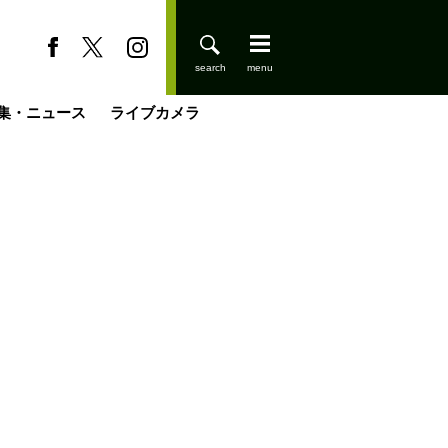
集・ニュース
ライブカメラ
缶たん”CAN”P料理
小屋を興して
国の街角で
ーのネパール移住見聞録「Like a Rolling Stone」
具＆技術研究所
きららの“おぜ沼“日記
山小屋はじめます
煎して走る男
載
スキー場
登りはじめました
山小屋