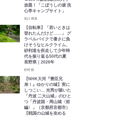
放題！「こぼうしの湯 洗
心亭キャンプサイト」
辰口 稚菜
【自転車】「若いときは
登れたんだけど……」 グ
ラベルバイクで暑さに負
けそうなヒルクライム、
砂利道を疾走して少年時
代を振り返る50代の夏
長野県｜2026年
杉村 航
【NHK大河『豊臣兄
弟！』ゆかりの城】実に
しつこい… 光秀が築いた
「丹波 二大山城」のひと
つ「丹波国・周山城〈前
編〉」（京都府京都市）
【戦国の山城を攻める