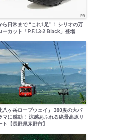
PR
から日常まで “これ1足”！ シリオの万
ーカット「P.F.13-2 Black」登場
PR
北八ヶ岳ロープウェイ」 360度の大パ
ラマに感動！ 涼感あふれる絶景高原リ
ート【長野県茅野市】