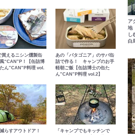
ア
地
し
白
Aで買えるニシン燻製缶
あの「パタゴニア」のサバ缶
風“CAN”P！【缶詰博
詰で作る！ キャンプのお手
ん”CAN”P料理 vol.
軽朝ご飯【缶詰博士の缶た
ん”CAN”P料理 vol.2】
減らすアウトドア！
「キャンプでもキッチンで