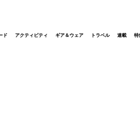
ード
アクティビティ
ギア＆ウェア
トラベル
連載
特
メラ
MTB
写真・動画
その他アクティビティ
キャンプ
スノー
その他
温泉・宿
名所・観光
缶詰博士の
そこに山
ブーツの
季節の虫
日本人ハイカ
低山小道
尾瀬ガイド
わたし、
耕して焙
その他連
フィッシング
登山
食事・お酒
日本で山