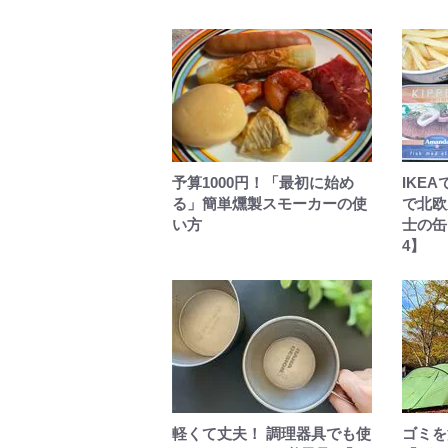
予算1000円！「最初に始め
IKE
る」簡単燻製スモーカーの使
で北欧
い方
士の缶た
4】
軽くて丈夫！ 調理器具でも使
ゴミを