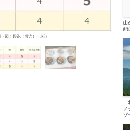
山
能ロ
（図：長谷川 貴光）（1/2）
「
ノ
ゾ