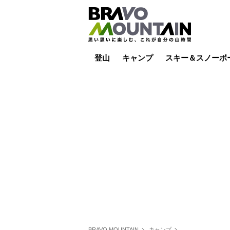
登山
キャンプ
スキー＆スノーボ
山小屋泊
山小屋ライブカメラ
テント泊
雪山
低山
山ご飯
その他登山
焚き火
その他キャンプ
スキー場ライブカ
バックカントリー
日帰り
キャンプ飯
スキー場
BRAVO MOUNTAIN
キャンプ