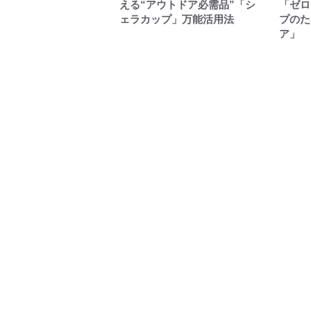
える“アウトドア必需品”「シ
「ゼロ
ェラカップ」万能活用法
プのた
ア」