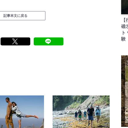
記事本文に戻る
【
碓
ト
験