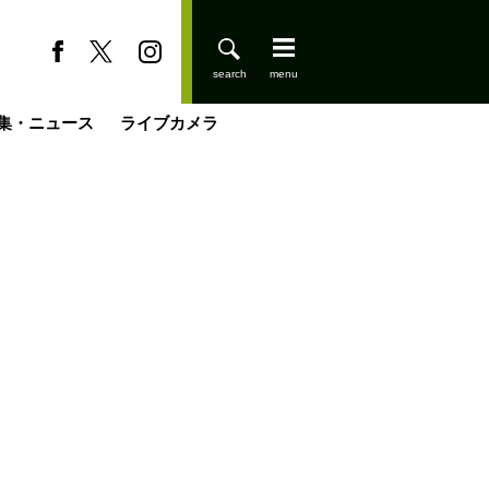
集・ニュース
ライブカメラ
缶たん”CAN”P料理
小屋を興して
国の街角で
ーのネパール移住見聞録「Like a Rolling Stone」
具＆技術研究所
きららの“おぜ沼“日記
山小屋はじめます
煎して走る男
載
スキー場
登りはじめました
山小屋