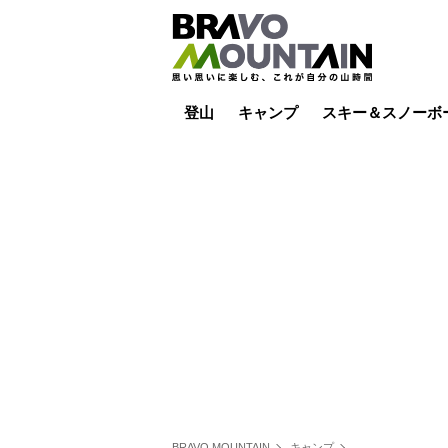
登山
キャンプ
スキー＆スノーボ
山小屋泊
山小屋ライブカメラ
テント泊
雪山
低山
山ご飯
その他登山
焚き火
その他キャンプ
スキー場ライブカ
バックカントリー
日帰り
キャンプ飯
スキー場
BRAVO MOUNTAIN
キャンプ