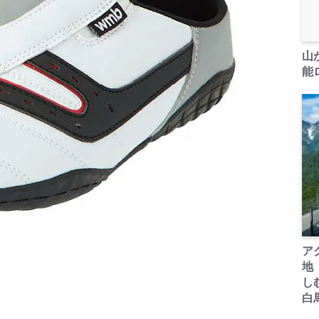
山
能ロ
ア
地
し
白