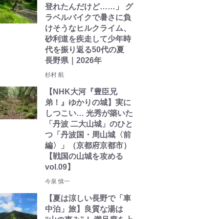
登れたんだけど……」 グ
ラベルバイクで暑さに負
けそうなヒルクライム、
砂利道を疾走して少年時
代を振り返る50代の夏
長野県｜2026年
杉村 航
【NHK大河『豊臣兄
弟！』ゆかりの城】実に
しつこい… 光秀が築いた
「丹波 二大山城」のひと
つ「丹波国・周山城〈前
編〉」（京都府京都市）
【戦国の山城を攻める
vol.09】
今泉 慎一
【夏は涼しい長野で「車
中泊」旅】良質な湯は