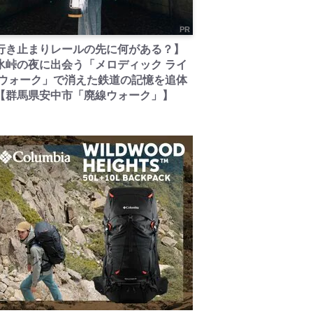
PR
行き止まりレールの先に何がある？】
氷峠の夜に出会う「メロディック ライ
 ウォーク」で消えた鉄道の記憶を追体
【群馬県安中市「廃線ウォーク」】