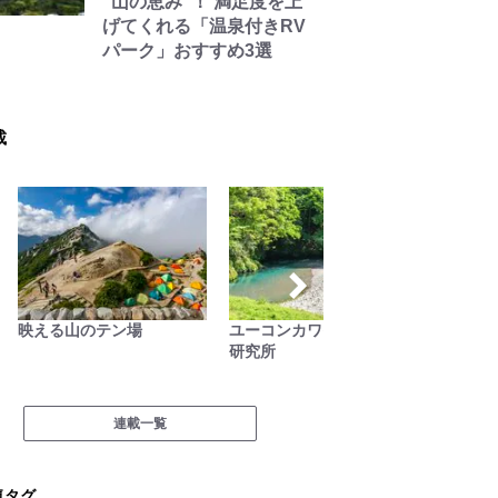
“山の恵み”！ 満足度を上
げてくれる「温泉付きRV
パーク」おすすめ3選
載
映える山のテン場
ユーコンカワイの川サウナ
サバイ
研究所
連載一覧
気タグ