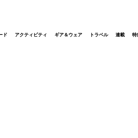
ード
アクティビティ
ギア＆ウェア
トラベル
連載
特
メラ
MTB
写真・動画
その他アクティビティ
キャンプ
スノー
その他
温泉・宿
名所・観光
缶詰博士の
そこに山
ブーツの
季節の虫
日本人ハイカ
低山小道
尾瀬ガイド
わたし、
耕して焙
その他連
フィッシング
登山
食事・お酒
日本で山