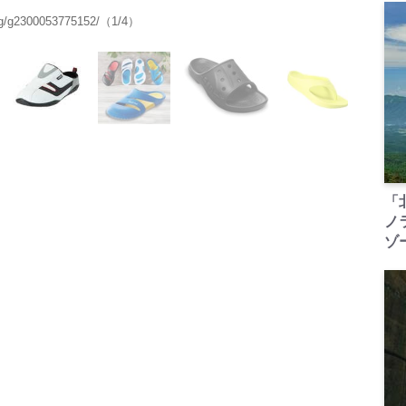
/g2300053775152/（1/4）
「
ノ
ゾ