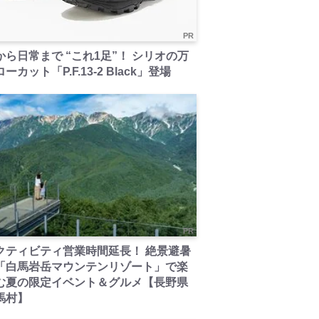
PR
から日常まで “これ1足”！ シリオの万
ーカット「P.F.13-2 Black」登場
PR
クティビティ営業時間延長！ 絶景避暑
「白馬岩岳マウンテンリゾート」で楽
む夏の限定イベント＆グルメ【長野県
馬村】