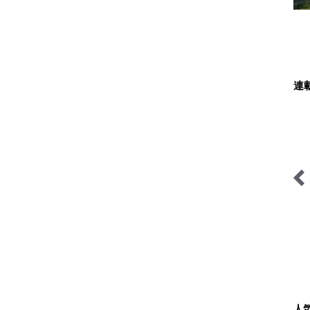
連
シン・サウナ村建設記
フランス人茶商の茶国漫遊
記
人