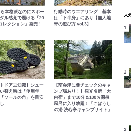
aから本格派なのにスポー
行動時のウエアリング 基本
人
ダル感覚で履ける「20
は「下半身」にあり【無人地
/Sコレクション」発売！
帯の遊び方 vol.3】
トドア豆知識】シュー
【南会津に要チェックのキャ
い替え時は「使用年
ンプ場あり！】観光名所「大
「ソールの角」を目安
内宿」まで10分＆100％源泉
し
風呂に入り放題！「こぼうし
の湯 洗心亭キャンプサイト」