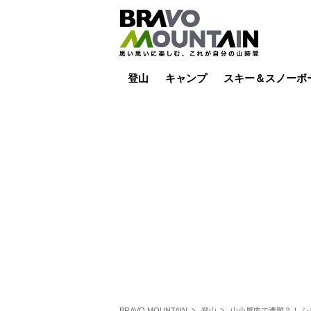
登山
キャンプ
スキー＆スノーボ
山小屋泊
山小屋ライブカメラ
テント泊
雪山
低山
山ご飯
その他登山
焚き火
その他キャンプ
スキー場ライブカ
バックカントリー
日帰り
キャンプ飯
スキー場
BRAVO MOUNTAIN
登山
山小屋内で遭難？！ シ