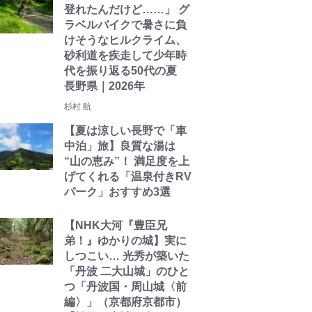
登れたんだけど……」 グ
ラベルバイクで暑さに負
けそうなヒルクライム、
砂利道を疾走して少年時
代を振り返る50代の夏
長野県｜2026年
杉村 航
【夏は涼しい長野で「車
中泊」旅】良質な湯は
“山の恵み”！ 満足度を上
げてくれる「温泉付きRV
パーク」おすすめ3選
【NHK大河『豊臣兄
弟！』ゆかりの城】実に
しつこい… 光秀が築いた
「丹波 二大山城」のひと
つ「丹波国・周山城〈前
編〉」（京都府京都市）