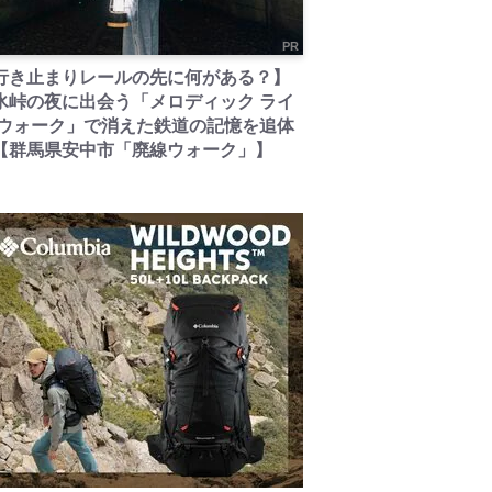
PR
行き止まりレールの先に何がある？】
氷峠の夜に出会う「メロディック ライ
 ウォーク」で消えた鉄道の記憶を追体
【群馬県安中市「廃線ウォーク」】