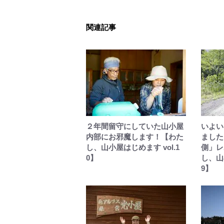
関連記事
２年間留守にしていた山小屋
いよい
内部にお邪魔します！【わた
ました
し、山小屋はじめます vol.1
側」レ
0】
し、山
9】