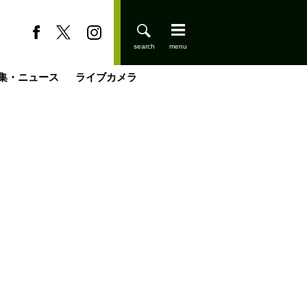
集・ニュース
ライブカメラ
缶たん”CAN”P料理
小屋を興して
国の街角で
ーのネパール移住見聞録「Like a Rolling Stone」
具＆技術研究所
きららの“おぜ沼“日記
山小屋はじめます
煎して走る男
載
スキー場
登りはじめました
山小屋