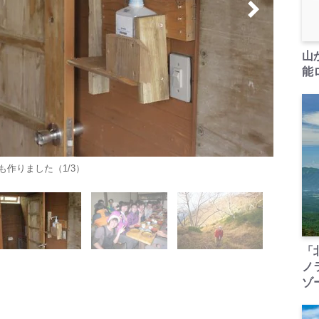
山
能ロ
作りました（1/3）
「
ノ
ゾ