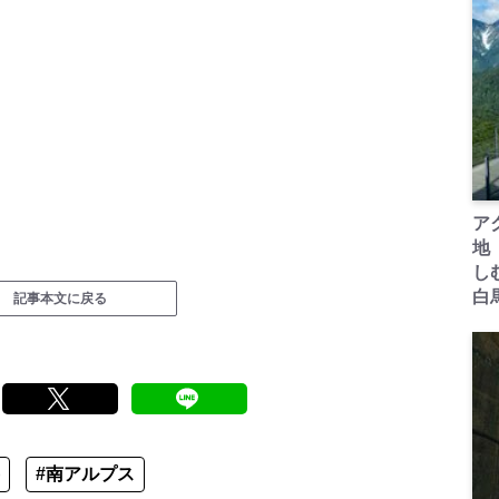
ア
地
し
白
記事本文に戻る
#南アルプス