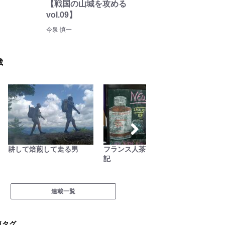
【戦国の山城を攻める
vol.09】
今泉 慎一
載
耕して焙煎して走る男
フランス人茶商の茶国漫遊
尾瀬ガ
記
沼“日記
連載一覧
気タグ