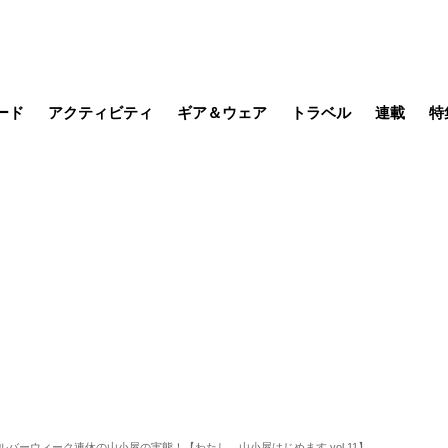
ード
アクティビティ
ギア＆ウェア
トラベル
連載
特
メラ
MTB
写真・動画
その他アクティビティ
キャンプ
スノー
その他
温泉・宿
名所・観光
缶詰博士の
そこに山
ブーツの
季節の虫
日本人ハイカ
低山小道
尾瀬ガイド
わたし、
耕して焙
その他連
フィッシング
登山
食事・お酒
日本で山
ルバーウィーク連休の山小屋の実態！【わたし、山小屋はじめます vol.11】