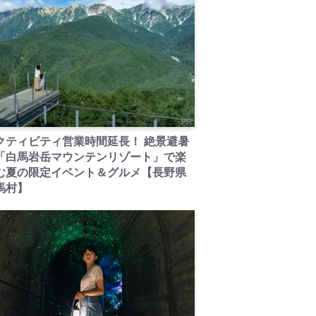
PR
クティビティ営業時間延長！ 絶景避暑
「白馬岩岳マウンテンリゾート」で楽
む夏の限定イベント＆グルメ【長野県
馬村】