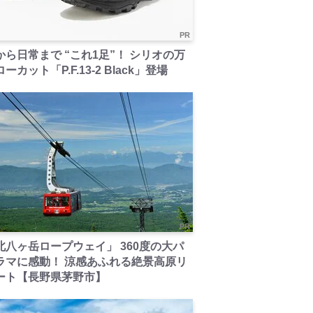
PR
から日常まで “これ1足”！ シリオの万
ーカット「P.F.13-2 Black」登場
PR
北八ヶ岳ロープウェイ」 360度の大パ
ラマに感動！ 涼感あふれる絶景高原リ
ート【長野県茅野市】