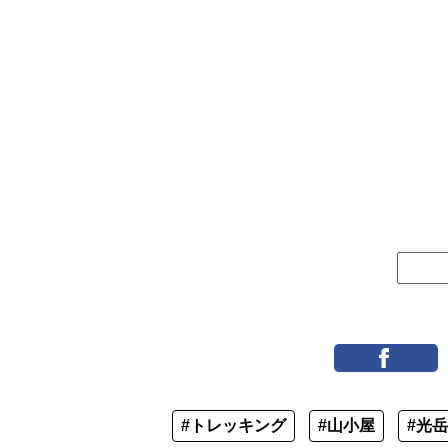
#トレッキング
#山小屋
#光岳