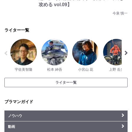
攻める vol.09】
今泉 慎一
ライター一覧
宇佐美智隆
松本 紳吾
小宮山 花
上野 岳光
ライター一覧
ブラマンガイド
ノウハウ
動画