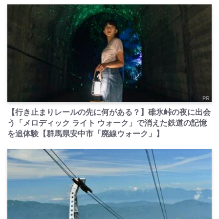
PR
【行き止まりレールの先に何がある？】碓氷峠の夜に出会
う「メロディック ライト ウォーク」で消えた鉄道の記憶
を追体験【群馬県安中市「廃線ウォーク」】