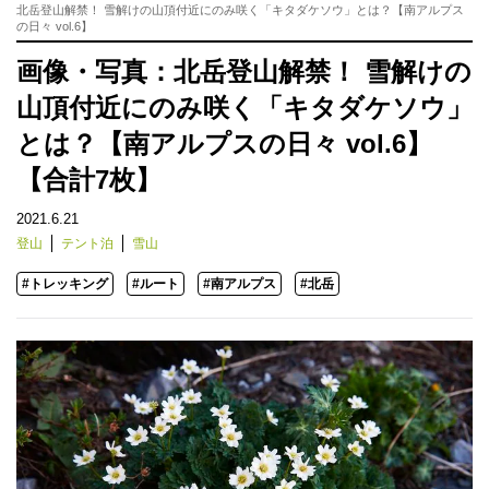
北岳登山解禁！ 雪解けの山頂付近にのみ咲く「キタダケソウ」とは？【南アルプス
の日々 vol.6】
画像・写真：北岳登山解禁！ 雪解けの
山頂付近にのみ咲く「キタダケソウ」
とは？【南アルプスの日々 vol.6】
【合計7枚】
2021.6.21
登山
テント泊
雪山
#トレッキング
#ルート
#南アルプス
#北岳