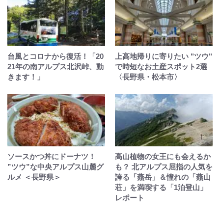
台風とコロナから復活！「20
上高地帰りに寄りたい "ツウ"
21年の南アルプス北沢峠、動
で時短なお土産スポット2選
きます！」
〈長野県・松本市〉
ソースかつ丼にドーナツ！
高山植物の女王にも会えるか
”ツウ”な中央アルプス山麓グ
も？ 北アルプス屈指の人気を
ルメ ＜長野県＞
誇る「燕岳」＆憧れの「燕山
荘」を満喫する「1泊登山」
レポート