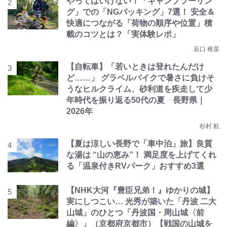
やってはいけない！「キャンプツーリン
グ」での「NGパッキング」7選！ 安全＆
快適につながる「荷物の順序や位置」積
載のコツとは？「実体験レポ」
辰口 稚菜
【自転車】「若いときは登れたんだけ
ど……」 グラベルバイクで暑さに負けそ
うなヒルクライム、砂利道を疾走して少
年時代を振り返る50代の夏 長野県｜
2026年
杉村 航
【夏は涼しい長野で「車中泊」旅】良質
な湯は “山の恵み”！ 満足度を上げてくれ
る「温泉付きRVパーク」おすすめ3選
【NHK大河『豊臣兄弟！』ゆかりの城】
実にしつこい… 光秀が築いた「丹波 二大
山城」のひとつ「丹波国・周山城〈前
編〉」（京都府京都市）【戦国の山城を