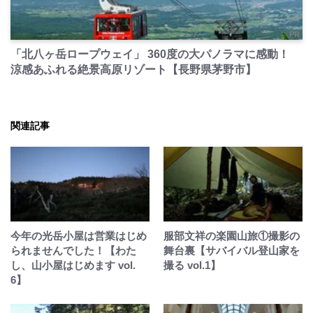
PR
「北八ヶ岳ロープウェイ」 360度の大パノラマに感動！
涼感あふれる絶景高原リゾート【長野県茅野市】
関連記事
今年の光岳小屋は営業はじめ
服部文祥の楽園山旅①撮影の
られませんでした！【わた
舞台裏【サバイバル登山家を
し、山小屋はじめます vol.
撮る vol.1】
6】