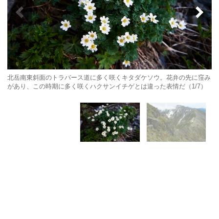
北岳南東斜面のトラバース道に多く咲くキタダケソウ。花弁の先に窪み
があり、この時期に多く咲くハクサンイチゲとは違った表情だ（1/7）