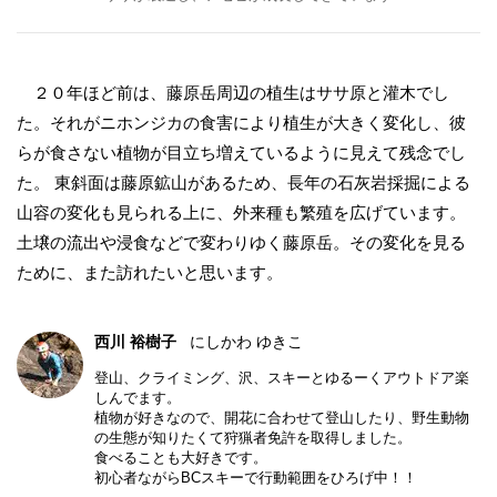
２０年ほど前は、藤原岳周辺の植生はササ原と灌木でし
た。それがニホンジカの食害により植生が大きく変化し、彼
らが食さない植物が目立ち増えているように見えて残念でし
た。 東斜面は藤原鉱山があるため、⻑年の石灰岩採掘による
山容の変化も見られる上に、外来種も繁殖を広げています。
土壌の流出や浸食などで変わりゆく藤原岳。その変化を見る
ために、また訪れたいと思います。
西川 裕樹子
にしかわ ゆきこ
登山、クライミング、沢、スキーとゆるーくアウトドア楽
しんでます。
植物が好きなので、開花に合わせて登山したり、野生動物
の生態が知りたくて狩猟者免許を取得しました。
食べることも大好きです。
初心者ながらBCスキーで行動範囲をひろげ中！！