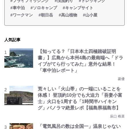
#フライフィッシング
#渓流釣り
#トレッキング
#車中泊
#ソロキャンプ
#キャンプサイト
#ワークマン
#朝日岳
#高山植物
#山小屋
人気記事
【知ってる？「日本本土四極踏破証明
書」】広島から本州4島の最南端へ「ドラ
イブがてら行ってみた」意外な結果！
「車中泊レポート」
菱優
荒々しい「火山帯」の一端にいることを
体感！ 登頂約10分でも大迫力「吾妻小富
士」火口を1周する「1時間半ハイキン
グ」パノラマ絶景レポ【福島県福島市】
辰口 稚菜
「電気風呂の数は全国一」温泉じゃない