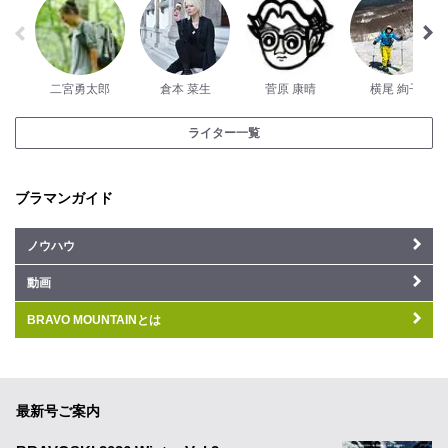
二宮勇太郎
倉本 菜生
菅原 康晴
横尾 絢子
ライター一覧
ブラマンガイド
ノウハウ
動画
BRAVO MOUNTAINとは
最新号ご案内