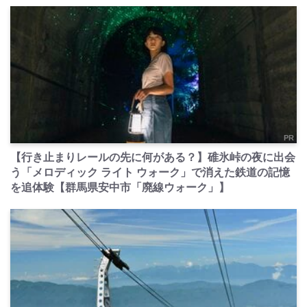
PR
【行き止まりレールの先に何がある？】碓氷峠の夜に出会
う「メロディック ライト ウォーク」で消えた鉄道の記憶
を追体験【群馬県安中市「廃線ウォーク」】