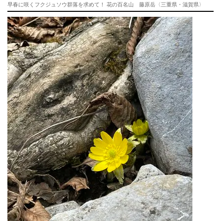
早春に咲くフクジュソウ群落を求めて！ 花の百名山 藤原岳〈三重県・滋賀県〉