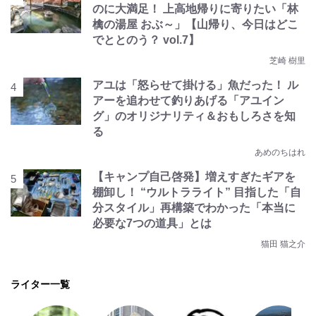
のに大満足！ 上高地帰りに寄りたい「林
檎の湯屋 おぶ～」【山帰り、今日はどこ
でととのう？ vol.7】
芝崎 樹里
アユは「怒らせて掛ける」魚だった！ ル
アーを追わせて釣りあげる「アユイン
グ」のオリジナリティ＆おもしろさを知
る
あめのちはれ
【キャンプ自己啓発】増えすぎたギアを
棚卸し！ “ウルトラライト” 目指した「自
分スタイル」再構築でわかった「本当に
必要な7つの道具」とは
猫田 猫之介
ライター一覧