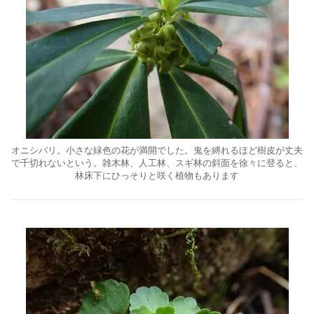
オニシバリ。小さな緑色の花が満開でした。鬼を縛れるほど樹皮が丈夫
で千切れないという。雑木林、人工林、スギ林の斜面を徐々に登ると、
林床下にひっそりと咲く植物もあります