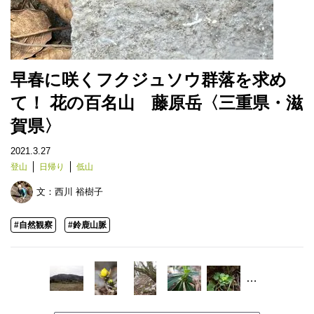
早春に咲くフクジュソウ群落を求め
て！ 花の百名山 藤原岳〈三重県・滋
賀県〉
2021.3.27
登山
日帰り
低山
文：
西川 裕樹子
#自然観察
#鈴鹿山脈
…