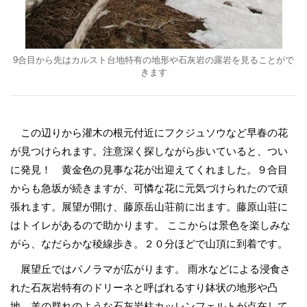
9合目から先はカルスト台地特有の地形や石灰岩の露岩を見ることがで
きます
この辺りから灌木の根元付近にフクジュソウなど早春の花
が見つけられます。注意深く探しながら歩いていると、つい
に発見！ 黄金色の見事な花が出迎えてくれました。９合目
からも急坂が続きますが、可憐な花に元気づけられたので頑
張れます。展望が開け、藤原岳山荘前に出ます。藤原山荘に
はトイレがあるので助かります。 ここからは景色を楽しみな
がら、なだらかな稜線歩き。２０分ほどで山頂に到着です。
展望丘ではパノラマが広がります。 雨水などによる浸食さ
れた石灰岩特有のドリーネと呼ばれるすり鉢状の地形や凸
地、羊の群れのような石灰岩柱カッレンフェルトが点在して