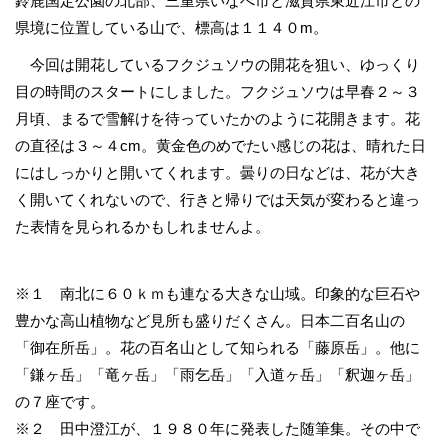
鈴鹿国定公園の北部、三重県いなべ市と滋賀県東近江市との
県境に位置している山で、標高は１１４０m。
今回は開花しているフクジュソウの開花を狙い、ゆっくり
目の時間のスタートにしました。フクジュソウは早春２～３
月頃、まるで雪解けを待っていたかのように花開きます。花
の直径は３～４cm。黄金色のめでたい感じの花は、晴れた日
にはしっかりと開いてくれます。曇りの日などは、花が大き
く開いてくれないので、行きと帰りでは天気が変わると違っ
た表情を見られるかもしれませんよ。
※１ 南北に６０ｋｍも連なる大きな山域。印象的な巨石や
豊かな高山植物など見所も盛りだくさん。日本二百名山の
「御在所岳」。花の百名山として知られる「藤原岳」。他に
「鎌ヶ岳」「竜ヶ岳」「雨乞岳」「入道ヶ岳」「釈迦ヶ岳」
の７座です。
※２ 田中澄江が、１９８０年に発表した随筆集。その中で