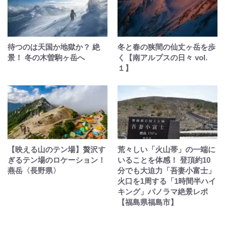
待つのは天国か地獄か？ 絶
冬と春の狭間の仙丈ヶ岳を歩
景！ 冬の木曽駒ヶ岳へ
く【南アルプスの日々 vol.
１】
【映える山のテン場】贅沢す
荒々しい「火山帯」の一端に
ぎるテン場のロケーション！
いることを体感！ 登頂約10
燕岳〈長野県〉
分でも大迫力「吾妻小富士」
火口を1周する「1時間半ハイ
キング」パノラマ絶景レポ
【福島県福島市】