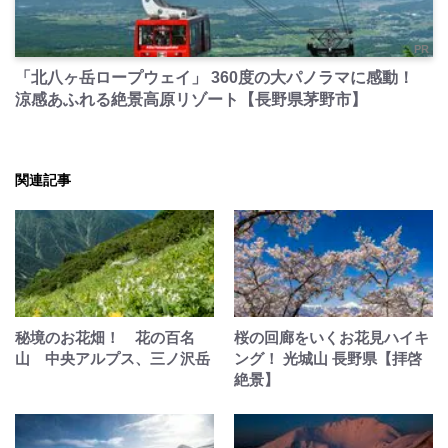
PR
「北八ヶ岳ロープウェイ」 360度の大パノラマに感動！
涼感あふれる絶景高原リゾート【長野県茅野市】
関連記事
秘境のお花畑！ 花の百名
桜の回廊をいくお花見ハイキ
山 中央アルプス、三ノ沢岳
ング！ 光城山 長野県【拝啓
絶景】