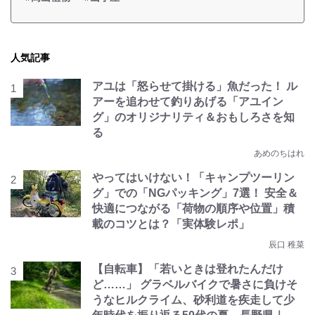
人気記事
アユは「怒らせて掛ける」魚だった！ ル
アーを追わせて釣りあげる「アユイン
グ」のオリジナリティ＆おもしろさを知
る
あめのちはれ
やってはいけない！「キャンプツーリン
グ」での「NGパッキング」7選！ 安全＆
快適につながる「荷物の順序や位置」積
載のコツとは？「実体験レポ」
辰口 稚菜
【自転車】「若いときは登れたんだけ
ど……」 グラベルバイクで暑さに負けそ
うなヒルクライム、砂利道を疾走して少