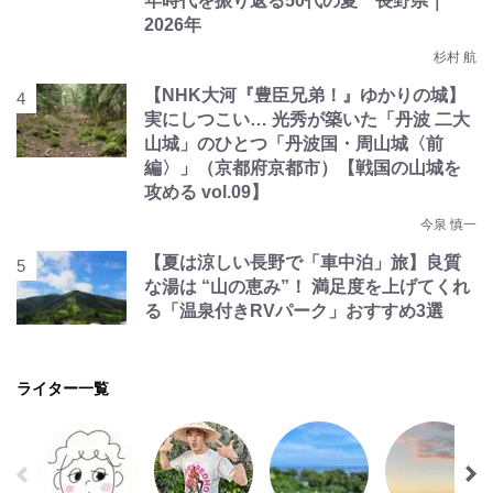
年時代を振り返る50代の夏 長野県｜
2026年
杉村 航
【NHK大河『豊臣兄弟！』ゆかりの城】
実にしつこい… 光秀が築いた「丹波 二大
山城」のひとつ「丹波国・周山城〈前
編〉」（京都府京都市）【戦国の山城を
攻める vol.09】
今泉 慎一
【夏は涼しい長野で「車中泊」旅】良質
な湯は “山の恵み”！ 満足度を上げてくれ
る「温泉付きRVパーク」おすすめ3選
ライター一覧