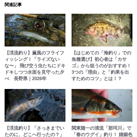
関連記事
【渓流釣り】薫風のフライフ
【はじめての「海釣り」での
ィッシング！「ライズない
魚種選び】初心者は「カサ
な〜」 飛び交う虫たちにドキ
ゴ」から狙うのがおすすめ！
ドキしつつ水面を見守った夕
3つの「理由」と「釣果を出
べ 長野県｜2026年
すためのコツ」とは！？
【渓流釣り】「さっきまでい
関東随一の清流「那珂川」で
たのに、どこへ行ったの？」
「春のウグイ」釣り！ 婚姻色