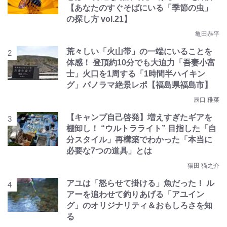
【あなたのすぐそばにいる「季節の虫」
の探し方 vol.21】
亀田恭平
荒々しい「火山帯」の一端にいることを
体感！ 登頂約10分でも大迫力「吾妻小富
士」火口を1周する「1時間半ハイキン
グ」パノラマ絶景レポ【福島県福島市】
辰口 稚菜
【キャンプ自己啓発】増えすぎたギアを
棚卸し！ “ウルトラライト” 目指した「自
分スタイル」再構築でわかった「本当に
必要な7つの道具」とは
猫田 猫之介
アユは「怒らせて掛ける」魚だった！ ル
アーを追わせて釣りあげる「アユイン
グ」のオリジナリティ＆おもしろさを知
る