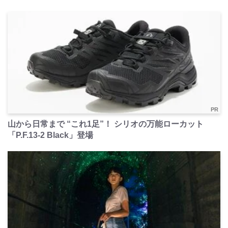
PR
山から日常まで “これ1足”！ シリオの万能ローカット
「P.F.13-2 Black」登場