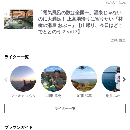
あめのちはれ
「電気風呂の数は全国一」温泉じゃない
のに大満足！ 上高地帰りに寄りたい「林
檎の湯屋 おぶ～」【山帰り、今日はどこ
でととのう？ vol.7】
芝崎 樹里
ライター一覧
フクオカ ユウタ
堀田 篤史
加藤 和花
桃井 ふわわ
ライター一覧
ブラマンガイド