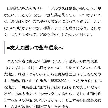
山岳雑誌を読みあさり、「アルプスは標高が高いから、夏
が短い」ことも知った。では紅葉を見るなら、いつがよいの
か。適期はその年の気温や天候などによっても違うが、だい
たいいつ頃がよいのか。標高によっても違うだろう。とにか
く一つひとつ登って、経験を増やすしかないと思った。
■友人の誘いで蓮華温泉へ
そんな筆者に友人が「蓮華（れんげ）温泉から白馬大池
（はくばおおいけ）へ行きませんか」と誘ってくれた。白馬
大池は、栂池（つがいけ）から長野県後立山（うしろたてや
ま）連峰の百名山「白馬岳・標高2,932m」へ向かう途中にあ
る池だ。「白馬岳山頂まで行けばそれはそれで楽しいだろう
けど、白馬大池まででも十分楽しめるから。それに山頂付近
はすっかり冬が近づいているからね」と話す長野県出身の友
人。さすが地元の人間は言うことが違う。