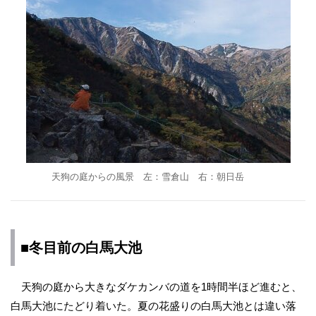
天狗の庭からの風景 左：雪倉山 右：朝日岳
■冬目前の白馬大池
天狗の庭から大きなダケカンバの道を1時間半ほど進むと、
白馬大池にたどり着いた。夏の花盛りの白馬大池とは違い落