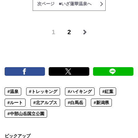
次ページ ■いざ蓮華温泉へ
1
2
#温泉
#トレッキング
#ハイキング
#紅葉
#ルート
#北アルプス
#白馬岳
#新潟県
#中部山岳国立公園
ピックアップ