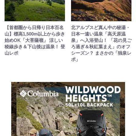
【首都圏から日帰り日本百名
北アルプスど真ん中の秘湯・
山】標高1,500m以上から歩き
日本一遠い温泉「高天原温
始めOK「大菩薩嶺」 涼しい
泉」へ入浴登山！ 「花の見ご
稜線歩き＆下山後は温泉！ 登
ろ過ぎ＆秋紅葉まえ」のオフ
山レポ
シーズン？ まさかの「独泉レ
ポ」