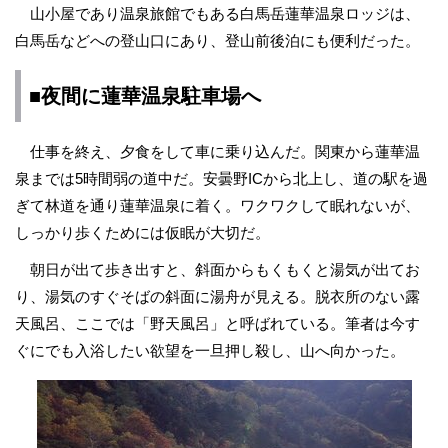
山小屋であり温泉旅館でもある白馬岳蓮華温泉ロッジは、
白馬岳などへの登山口にあり、登山前後泊にも便利だった。
■夜間に蓮華温泉駐車場へ
仕事を終え、夕食をして車に乗り込んだ。関東から蓮華温
泉までは5時間弱の道中だ。安曇野ICから北上し、道の駅を過
ぎて林道を通り蓮華温泉に着く。ワクワクして眠れないが、
しっかり歩くためには仮眠が大切だ。
朝日が出て歩き出すと、斜面からもくもくと湯気が出てお
り、湯気のすぐそばの斜面に湯舟が見える。脱衣所のない露
天風呂、ここでは「野天風呂」と呼ばれている。筆者は今す
ぐにでも入浴したい欲望を一旦押し殺し、山へ向かった。