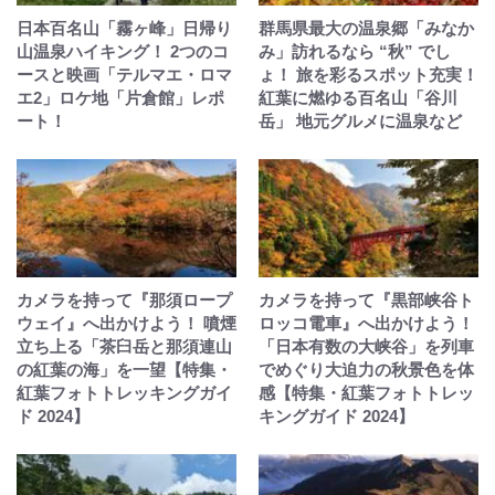
日本百名山「霧ヶ峰」日帰り
群馬県最大の温泉郷「みなか
山温泉ハイキング！ 2つのコ
み」訪れるなら “秋” でし
ースと映画「テルマエ・ロマ
ょ！ 旅を彩るスポット充実！
エ2」ロケ地「片倉館」レポ
紅葉に燃ゆる百名山「谷川
ート！
岳」 地元グルメに温泉など
カメラを持って『那須ロープ
カメラを持って『黒部峡谷ト
ウェイ』へ出かけよう！ 噴煙
ロッコ電車』へ出かけよう！
立ち上る「茶臼岳と那須連山
「日本有数の大峡谷」を列車
の紅葉の海」を一望【特集・
でめぐり大迫力の秋景色を体
紅葉フォトトレッキングガイ
感【特集・紅葉フォトトレッ
ド 2024】
キングガイド 2024】