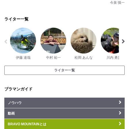
今泉 慎一
ライター一覧
伊藤 達哉
中村 祐一
松岡 あんな
川内 勇貴
ライター一覧
ブラマンガイド
ノウハウ
動画
BRAVO MOUNTAINとは