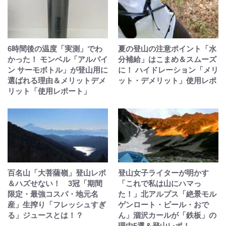
6時間後の温度「実測」でわ
夏の登山の注意ポイント「水
かった！ モンベル「アルパイ
分補給」はこまめ＆スムーズ
ン サーモボトル」が登山用に
に！ ハイドレーション「メリ
選ばれる理由＆メリットデメ
ット・デメリット」使用レポ
リット「使用レポート」
百名山「大菩薩嶺」登山レポ
登山女子ライターが明かす
＆ハズせない！ 3冠「期間
「これで私は山にハマっ
限定・最強コスパ・地元名
た！」北アルプス「絶景モル
産」生搾り「フレッシュすぎ
ゲンロート・ビール・おで
る」ジュースとは！？
ん」涸沢カールが「鉄板」の
理由5選＆登山レポ！