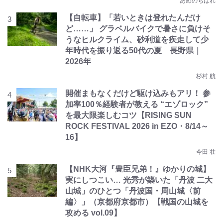
あめのちはれ
【自転車】「若いときは登れたんだけ
ど……」 グラベルバイクで暑さに負けそ
うなヒルクライム、砂利道を疾走して少
年時代を振り返る50代の夏 長野県｜
2026年
杉村 航
開催まもなくだけど駆け込みもアリ！ 参
加率100％経験者が教える “エゾロック”
を最大限楽しむコツ【RISING SUN
ROCK FESTIVAL 2026 in EZO・8/14～
16】
今田 壮
【NHK大河『豊臣兄弟！』ゆかりの城】
実にしつこい… 光秀が築いた「丹波 二大
山城」のひとつ「丹波国・周山城〈前
編〉」（京都府京都市）【戦国の山城を
攻める vol.09】