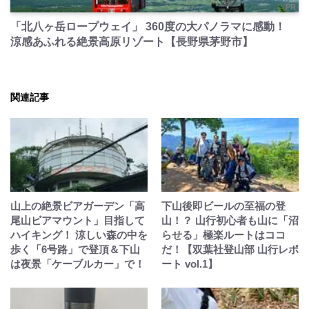
PR
「北八ヶ岳ロープウェイ」 360度の大パノラマに感動！
涼感あふれる絶景高原リゾート【長野県茅野市】
関連記事
山上の絶景ビアガーデン「高
下山後即ビールの至福の登
尾山ビアマウント」目指して
山！？ 山行初心者も山に「沼
ハイキング！ 涼しい森の中を
らせる」極楽ルートはココ
歩く「6号路」で登頂＆下山
だ！【双葉社登山部 山行レポ
は夜景「ケーブルカー」で！
ート vol.1】