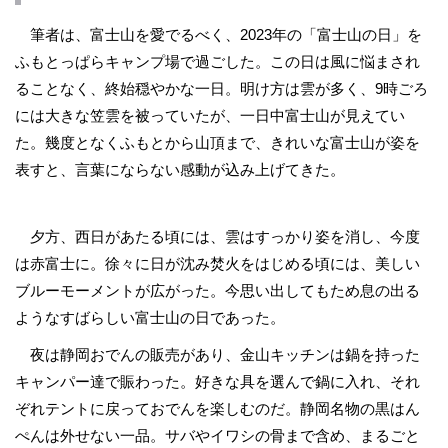
筆者は、富士山を愛でるべく、2023年の「富士山の日」を
ふもとっぱらキャンプ場で過ごした。この日は風に悩まされ
ることなく、終始穏やかな一日。明け方は雲が多く、9時ごろ
には大きな笠雲を被っていたが、一日中富士山が見えてい
た。幾度となくふもとから山頂まで、きれいな富士山が姿を
表すと、言葉にならない感動が込み上げてきた。
夕方、西日があたる頃には、雲はすっかり姿を消し、今度
は赤富士に。徐々に日が沈み焚火をはじめる頃には、美しい
ブルーモーメントが広がった。今思い出してもため息の出る
ようなすばらしい富士山の日であった。
夜は静岡おでんの販売があり、金山キッチンは鍋を持った
キャンパー達で賑わった。好きな具を選んで鍋に入れ、それ
ぞれテントに戻っておでんを楽しむのだ。静岡名物の黒はん
ぺんは外せない一品。サバやイワシの骨まで含め、まるごと