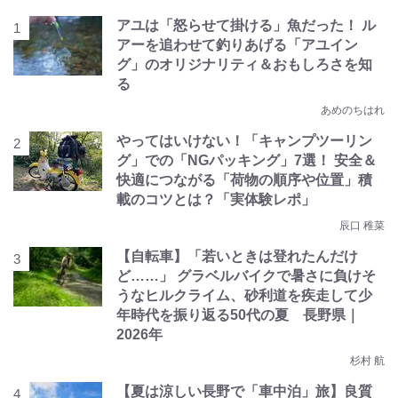
アユは「怒らせて掛ける」魚だった！ ル
アーを追わせて釣りあげる「アユイン
グ」のオリジナリティ＆おもしろさを知
る
あめのちはれ
やってはいけない！「キャンプツーリン
グ」での「NGパッキング」7選！ 安全＆
快適につながる「荷物の順序や位置」積
載のコツとは？「実体験レポ」
辰口 稚菜
【自転車】「若いときは登れたんだけ
ど……」 グラベルバイクで暑さに負けそ
うなヒルクライム、砂利道を疾走して少
年時代を振り返る50代の夏 長野県｜
2026年
杉村 航
【夏は涼しい長野で「車中泊」旅】良質