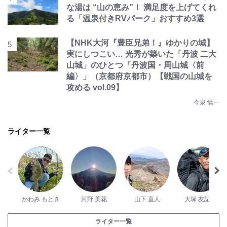
な湯は “山の恵み”！ 満足度を上げてくれ
る「温泉付きRVパーク」おすすめ3選
【NHK大河『豊臣兄弟！』ゆかりの城】
実にしつこい… 光秀が築いた「丹波 二大
山城」のひとつ「丹波国・周山城〈前
編〉」（京都府京都市）【戦国の山城を
攻める vol.09】
今泉 慎一
ライター一覧
かわみ もとき
河野 美花
山下 直人
大塚 友記憲
ライター一覧