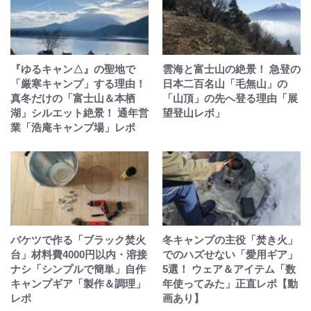
『ゆるキャン△』の聖地で
雲海と富士山の絶景！ 急登の
「厳寒キャンプ」する理由！
日本二百名山「毛無山」の
真冬だけの「富士山＆本栖
「山頂」の先へ登る理由「展
湖」シルエット絶景！ 通年営
望登山レポ」
業「浩庵キャンプ場」レポ
バケツで作る「ブラック焚火
冬キャンプの主役「焚き火」
台」材料費4000円以内・溶接
でのハズせない「愛用ギア」
ナシ「シンプルで簡単」自作
5選！ ウェア＆アイテム「数
キャンプギア「製作＆調理」
年使ってみた」正直レポ【動
レポ
画あり】