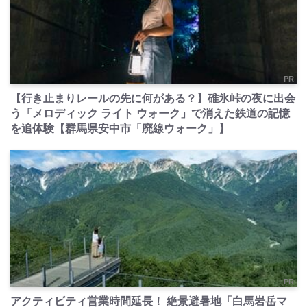
PR
【行き止まりレールの先に何がある？】碓氷峠の夜に出会
う「メロディック ライト ウォーク」で消えた鉄道の記憶
を追体験【群馬県安中市「廃線ウォーク」】
PR
アクティビティ営業時間延長！ 絶景避暑地「白馬岩岳マ