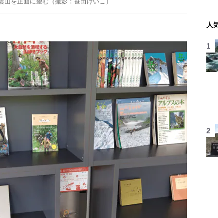
雲山を正面に望む（撮影：笹田けいこ）
人