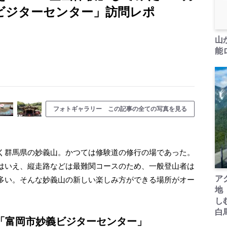
義ビジターセンター」訪問レポ
山
能ロ
フォトギャラリー この記事の全ての写真を見る
く群馬県の妙義山。かつては修験道の修行の場であった。
はいえ、縦走路などは最難関コースのため、一般登山者は
ア
多い。そんな妙義山の新しい楽しみ方ができる場所がオー
地
し
白
「富岡市妙義ビジターセンター」