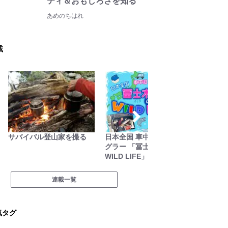
ティ＆おもしろさを知る
あめのちはれ
載
日本全国 車中泊女性アン
尾瀬ガイドきららの“おぜ
低山小
グラー 「冨士木耶奈の
沼“日記
WILD LIFE」
連載一覧
気タグ