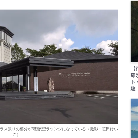
【
碓
ト
験
ラス張りの部分が3階展望ラウンジになっている（撮影：笹田けい
こ）