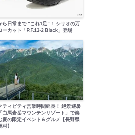
PR
から日常まで “これ1足”！ シリオの万
ーカット「P.F.13-2 Black」登場
PR
クティビティ営業時間延長！ 絶景避暑
「白馬岩岳マウンテンリゾート」で楽
む夏の限定イベント＆グルメ【長野県
馬村】