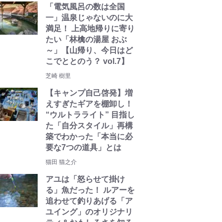
「電気風呂の数は全国
一」温泉じゃないのに大
満足！ 上高地帰りに寄り
たい「林檎の湯屋 おぶ
～」【山帰り、今日はど
こでととのう？ vol.7】
芝崎 樹里
【キャンプ自己啓発】増
えすぎたギアを棚卸し！
“ウルトラライト” 目指し
た「自分スタイル」再構
築でわかった「本当に必
要な7つの道具」とは
猫田 猫之介
アユは「怒らせて掛け
る」魚だった！ ルアーを
追わせて釣りあげる「ア
ユイング」のオリジナリ