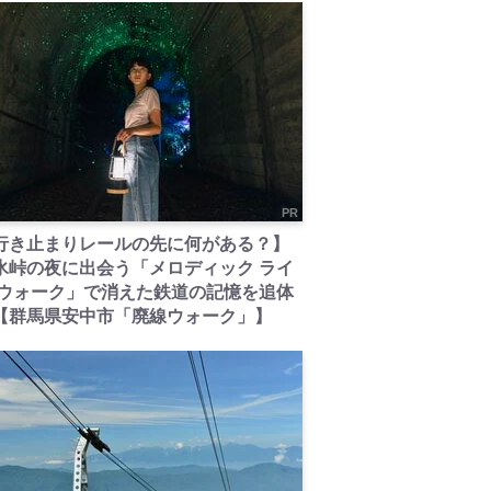
PR
行き止まりレールの先に何がある？】
氷峠の夜に出会う「メロディック ライ
 ウォーク」で消えた鉄道の記憶を追体
【群馬県安中市「廃線ウォーク」】