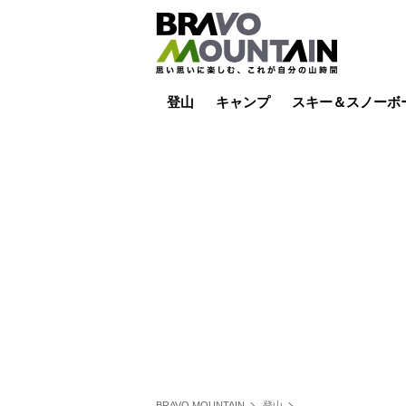
登山
キャンプ
スキー＆スノーボ
山小屋泊
山小屋ライブカメラ
テント泊
雪山
低山
山ご飯
その他登山
焚き火
その他キャンプ
スキー場ライブカ
バックカントリー
日帰り
キャンプ飯
スキー場
BRAVO MOUNTAIN
登山