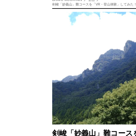
剣峻「妙義山」難コースを「VR・登山体験」してみた！ 
剣峻「妙義山」難コースを