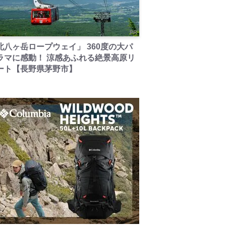
PR
北八ヶ岳ロープウェイ」 360度の大パ
ラマに感動！ 涼感あふれる絶景高原リ
ート【長野県茅野市】