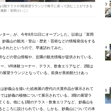
を1階テラスや3階展望ラウンジで椅子に座って読むことができる
（撮影：笹田けいこ）
ター」が、今年8月11日にオープンした。以前は「富岡
、妙義山の観光・登山・歴史・芸術などの情報発信をする
ルされたというので、早速訪れてみた。
所などの登山情報や、近隣の観光情報が提供されている。
ー、VR体験コーナー、テラス、飲食エリアなど、2階は
りの展望ラウンジとなっている。前身が美術館だけあっ
は妙義山を描いた絵画展の歴代の大賞作品が展示されて
ーでは妙義の植物について展示されている。3階の展望ラ
てくる。他にも1階のテラス・飲食エリアなど、妙義山を
るところに設けられている。しかも、妙義山についての本