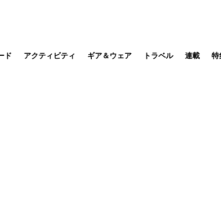
ード
アクティビティ
ギア＆ウェア
トラベル
連載
特
メラ
MTB
写真・動画
その他アクティビティ
キャンプ
スノー
その他
温泉・宿
名所・観光
季節の虫
日本で山
缶詰博士の
そこに山
ブーツの
日本人ハイカ
低山小道
尾瀬ガイド
わたし、
その他連
フィッシング
登山
食事・お酒
山帰り、