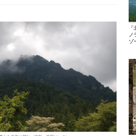
「
ノ
ゾ