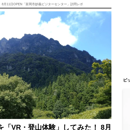
8月11日OPEN「富岡市妙義ビジターセンター」訪問レポ
ピ
「VR・登山体験」してみた！ 8月