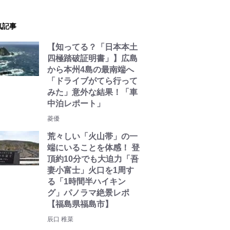
気記事
【知ってる？「日本本土
四極踏破証明書」】広島
から本州4島の最南端へ
「ドライブがてら行って
みた」意外な結果！「車
中泊レポート」
菱優
荒々しい「火山帯」の一
端にいることを体感！ 登
頂約10分でも大迫力「吾
妻小富士」火口を1周す
る「1時間半ハイキン
グ」パノラマ絶景レポ
【福島県福島市】
辰口 稚菜