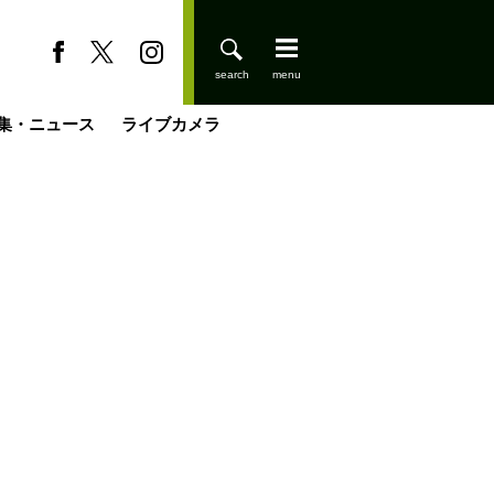
集・ニュース
ライブカメラ
登りはじめました
缶たん”CAN”P料理
小屋を興して
国の街角で
ーのネパール移住見聞録「Like a Rolling Stone」
具＆技術研究所
きららの“おぜ沼“日記
山小屋はじめます
載
スキー場
今日はどこでととのう？
山小屋