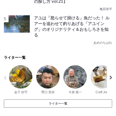
の探し方 vol.21】
亀田恭平
アユは「怒らせて掛ける」魚だった！ ル
アーを追わせて釣りあげる「アユイン
グ」のオリジナリティ＆おもしろさを知
る
あめのちはれ
ライター一覧
金子 好守
野口 宣存
今泉 慎一
Craft Joru
ライター一覧