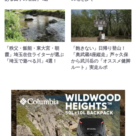
「秩父・飯能・東大宮・朝
「飽きない」日帰り登山！
霞」埼玉在住ライターが選ぶ
「奥武蔵4座縦走」芦ヶ久保
「埼玉で遊べる川」4選！
から武川岳の「オススメ健脚
ルート」実走ルポ