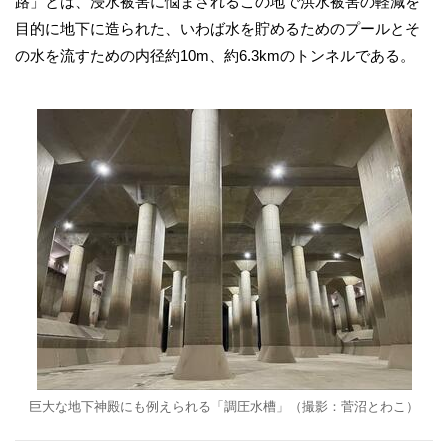
路」とは、浸水被害に悩まされるこの地で洪水被害の軽減を
目的に地下に造られた、いわば水を貯めるためのプールとそ
の水を流すための内径約10m、約6.3kmのトンネルである。
巨大な地下神殿にも例えられる「調圧水槽」（撮影：菅沼とわこ）