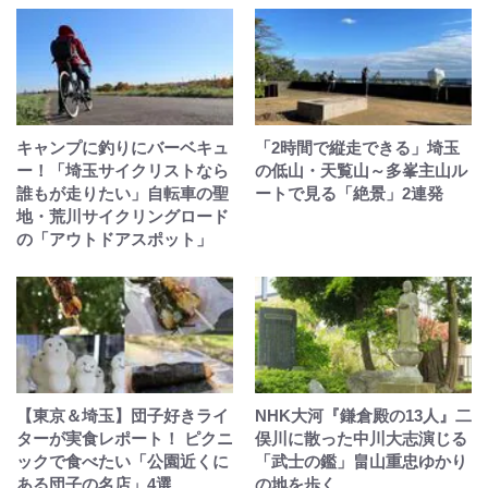
キャンプに釣りにバーベキュ
「2時間で縦走できる」埼玉
ー！「埼玉サイクリストなら
の低山・天覧山～多峯主山ル
誰もが走りたい」自転車の聖
ートで見る「絶景」2連発
地・荒川サイクリングロード
の「アウトドアスポット」
【東京＆埼玉】団子好きライ
NHK大河『鎌倉殿の13人』二
ターが実食レポート！ ピクニ
俣川に散った中川大志演じる
ックで食べたい「公園近くに
「武士の鑑」畠山重忠ゆかり
ある団子の名店」4選
の地を歩く