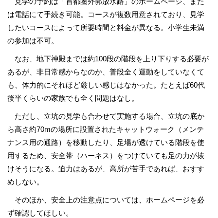
見学の予約は「首都圏外郭放水路」のホームページ、また
は電話にて手続き可能。コースが複数用意されており、見学
したいコースによって所要時間と料金が異なる。小学生未満
の参加は不可。
なお、地下神殿までは約100段の階段を上り下りする必要が
あるが、非日常感からなのか、普段全く運動をしていなくて
も、体力的にそれほど厳しい感じはなかった。たとえば60代
後半くらいの家族でも全く問題はなし。
ただし、立坑の見学も合わせて実施する場合、立坑の底か
ら高さ約70mの場所に設置されたキャットウォーク（メンテ
ナンス用の通路）を移動したり、足場が透けている階段を使
用するため、安全帯（ハーネス）をつけていても足の力が抜
けそうになる。迫力はあるが、高所が苦手であれば、おすす
めしない。
そのほか、安全上の注意点については、ホームページを必
ず確認してほしい。