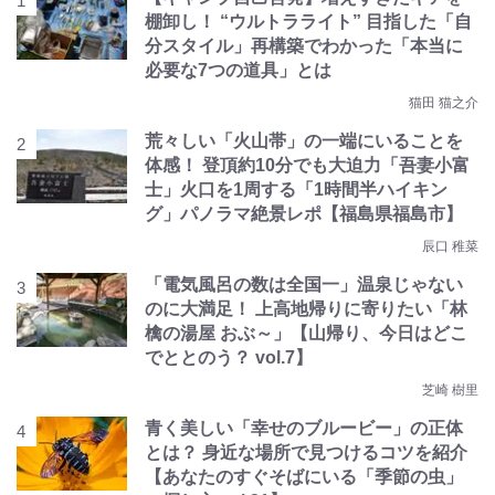
棚卸し！ “ウルトラライト” 目指した「自
分スタイル」再構築でわかった「本当に
必要な7つの道具」とは
猫田 猫之介
荒々しい「火山帯」の一端にいることを
体感！ 登頂約10分でも大迫力「吾妻小富
士」火口を1周する「1時間半ハイキン
グ」パノラマ絶景レポ【福島県福島市】
辰口 稚菜
「電気風呂の数は全国一」温泉じゃない
のに大満足！ 上高地帰りに寄りたい「林
檎の湯屋 おぶ～」【山帰り、今日はどこ
でととのう？ vol.7】
芝崎 樹里
青く美しい「幸せのブルービー」の正体
とは？ 身近な場所で見つけるコツを紹介
【あなたのすぐそばにいる「季節の虫」