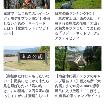
家族で「はじめてのハイキン
日本名峰ランキング3位！
グ」モデルプラン設定！ 失敗
「東の富士山、西の大山」と
しないための「キーワード」
称される鳥取の名峰「大山」
とは？【家族でソトアソビ！
の魅力をファミリーで楽しめ
vol.6】
る「リゾートネットワーク」
アクティビティ
【御柱祭だけじゃもったいな
【南会津に要チェックのキャ
い！】諏訪にせっかく来たら
ンプ場あり！】観光名所「大
足を延ばしたい『君の名
内宿」まで10分＆100％源泉
は。』の聖地「立石公園の脇
風呂に入り放題！「こぼうし
っちょ」がいま素晴らしい！
の湯 洗心亭キャンプサイト」