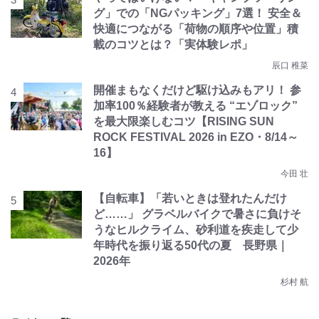
グ」での「NGパッキング」7選！ 安全＆
快適につながる「荷物の順序や位置」積
載のコツとは？「実体験レポ」
辰口 稚菜
開催まもなくだけど駆け込みもアリ！ 参
加率100％経験者が教える “エゾロック”
を最大限楽しむコツ【RISING SUN
ROCK FESTIVAL 2026 in EZO・8/14～
16】
今田 壮
【自転車】「若いときは登れたんだけ
ど……」 グラベルバイクで暑さに負けそ
うなヒルクライム、砂利道を疾走して少
年時代を振り返る50代の夏 長野県｜
2026年
杉村 航