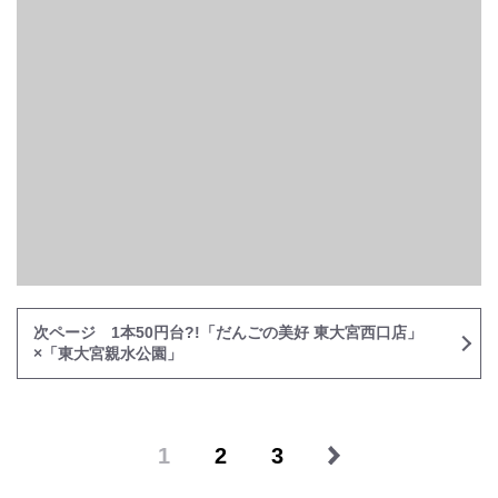
次ページ 1本50円台?!「だんごの美好 東大宮西口店」
×「東大宮親水公園」
1
2
3