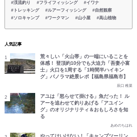
#渓流釣り
#フライフィッシング
#イワナ
#トレッキング
#ルアーフィッシング
#自然観察
#ソロキャンプ
#ワークマン
#山小屋
#高山植物
人気記事
荒々しい「火山帯」の一端にいることを
体感！ 登頂約10分でも大迫力「吾妻小富
士」火口を1周する「1時間半ハイキン
グ」パノラマ絶景レポ【福島県福島市】
辰口 稚菜
アユは「怒らせて掛ける」魚だった！ ル
アーを追わせて釣りあげる「アユイン
グ」のオリジナリティ＆おもしろさを知
る
あめのちはれ
やってはいけない！「キャンプツーリン