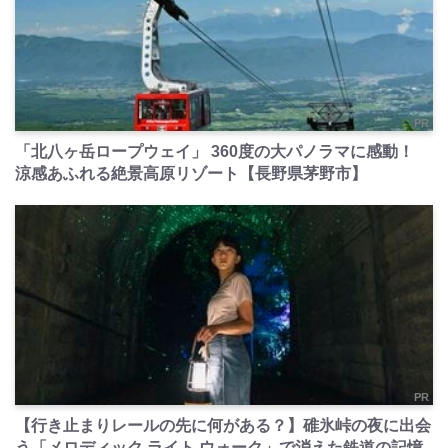
PR
「北八ヶ岳ロープウェイ」 360度の大パノラマに感動！
涼感あふれる絶景高原リゾート【長野県茅野市】
PR
【行き止まりレールの先に何がある？】碓氷峠の夜に出会
う「メロディック ライト ウォーク」で消えた鉄道の記憶