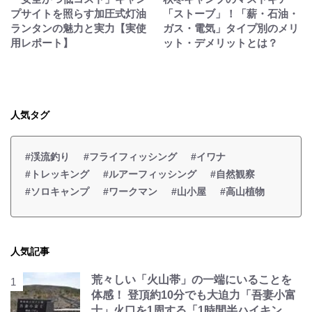
プサイトを照らす加圧式灯油
「ストーブ」！「薪・石油・
ランタンの魅力と実力【実使
ガス・電気」タイプ別のメリ
用レポート】
ット・デメリットとは？
人気タグ
#渓流釣り
#フライフィッシング
#イワナ
#トレッキング
#ルアーフィッシング
#自然観察
#ソロキャンプ
#ワークマン
#山小屋
#高山植物
人気記事
荒々しい「火山帯」の一端にいることを
体感！ 登頂約10分でも大迫力「吾妻小富
士」火口を1周する「1時間半ハイキン