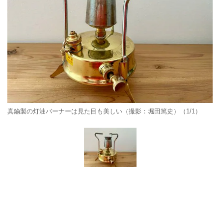
真鍮製の灯油バーナーは見た目も美しい（撮影：堀田篤史）（1/1）