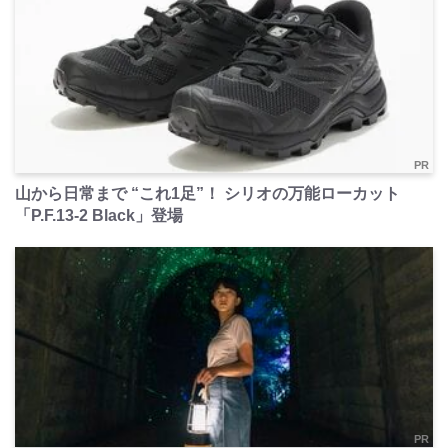
PR
山から日常まで “これ1足”！ シリオの万能ローカット
「P.F.13-2 Black」登場
PR