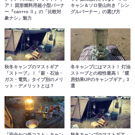
ア！ 固形燃料用超小型バーナ
キャン＆ソロ登山向き「シン
ー『can+ro Ⅱ』の「比較対
グルバーナー」の選び方
象ナシ」魅力
秋冬キャンプのマストギア
冬キャンプにはマスト！ 灯油
「ストーブ」！「薪・石油・
ストーブとの相性最高！「暖
ガス・電気」タイプ別のメリ
房効果UPのキャンプギア」3
ット・デメリットとは？
選
「安全かつ低コスト」キャン
秋冬キャンプのマストギア