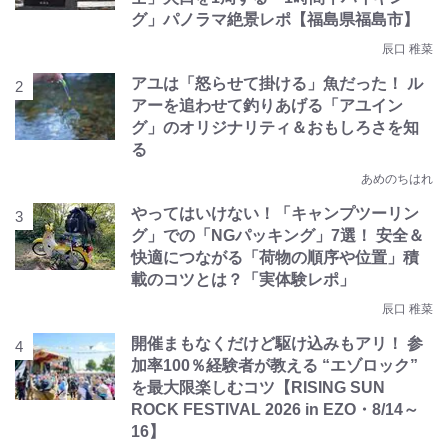
グ」パノラマ絶景レポ【福島県福島市】
辰口 稚菜
アユは「怒らせて掛ける」魚だった！ ル
アーを追わせて釣りあげる「アユイン
グ」のオリジナリティ＆おもしろさを知
る
あめのちはれ
やってはいけない！「キャンプツーリン
グ」での「NGパッキング」7選！ 安全＆
快適につながる「荷物の順序や位置」積
載のコツとは？「実体験レポ」
辰口 稚菜
開催まもなくだけど駆け込みもアリ！ 参
加率100％経験者が教える “エゾロック”
を最大限楽しむコツ【RISING SUN
ROCK FESTIVAL 2026 in EZO・8/14～
16】