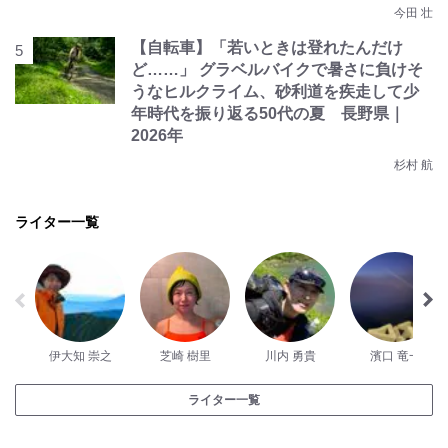
今田 壮
【自転車】「若いときは登れたんだけ
ど……」 グラベルバイクで暑さに負けそ
うなヒルクライム、砂利道を疾走して少
年時代を振り返る50代の夏 長野県｜
2026年
杉村 航
ライター一覧
伊大知 崇之
芝崎 樹里
川内 勇貴
濱口 竜一
ライター一覧