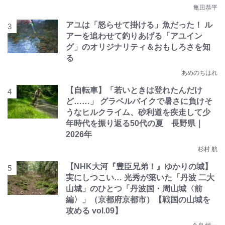
亀田恭平
アユは「怒らせて掛ける」魚だった！ ル
アーを追わせて釣りあげる「アユイン
グ」のオリジナリティ＆おもしろさを知
る
あめのちはれ
【自転車】「若いときは登れたんだけ
ど……」 グラベルバイクで暑さに負けそ
うなヒルクライム、砂利道を疾走して少
年時代を振り返る50代の夏 長野県｜
2026年
杉村 航
【NHK大河『豊臣兄弟！』ゆかりの城】
実にしつこい… 光秀が築いた「丹波 二大
山城」のひとつ「丹波国・周山城〈前
編〉」（京都府京都市）【戦国の山城を
攻める vol.09】