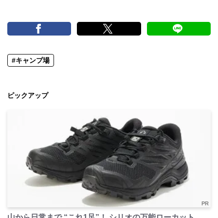
#キャンプ場
ピックアップ
PR
山から日常まで “これ1足”！ シリオの万能ローカット