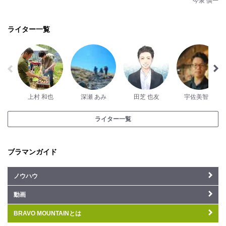
今泉 慎一
ライター一覧
上村 和也
深瀬 あみ
田芝 也友
宇佐美智隆
ライター一覧
ブラマンガイド
ノウハウ
動画
BRAVO MOUNTAINとは