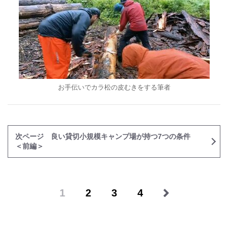
お手伝いでカラ松の皮むきをする筆者
次ページ 良い貸切小規模キャンプ場が持つ7つの条件
＜前編＞
1
2
3
4