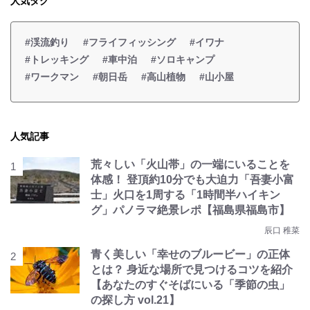
人気タグ
#渓流釣り
#フライフィッシング
#イワナ
#トレッキング
#車中泊
#ソロキャンプ
#ワークマン
#朝日岳
#高山植物
#山小屋
人気記事
荒々しい「火山帯」の一端にいることを
体感！ 登頂約10分でも大迫力「吾妻小富
士」火口を1周する「1時間半ハイキン
グ」パノラマ絶景レポ【福島県福島市】
辰口 稚菜
青く美しい「幸せのブルービー」の正体
とは？ 身近な場所で見つけるコツを紹介
【あなたのすぐそばにいる「季節の虫」
の探し方 vol.21】