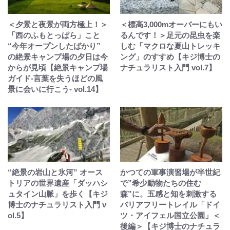
＜夕景と夜景が両方極上！＞
＜標高3,000mオーバーにもい
「西のふもとっぱら」こと
るんです！＞足元の昆虫を楽
“今年オープンしたばかり”
しむ「マクロな夏山トレッキ
の絶景キャンプ場の夕日は今
ング」のすすめ【キジ博士の
からが見頃【絶景キャンプ場
ナチュラリスト入門 vol.7】
ガイド-言葉を失うほどの風
景に会いに行こう- vol.14】
“絶景の岩山と氷河” オース
かつての軍事演習場が半世紀
トリアの世界遺産「ダッハシ
で”希少動物たちの住む
ュタイン山脈」を歩く【キジ
森”に。五感と知を刺激する
博士のナチュラリスト入門 v
バリアフリートレイル「ドイ
ol.5】
ツ・アイフェル国立公園」＜
後編＞【キジ博士のナチュラ