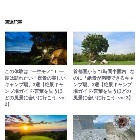
関連記事
この体験は “一生モノ”！ 一
首都圏から “1時間半圏内” な
度は訪れたい「夜景の美しい
のに「絶景が満喫できるキャ
キャンプ場」3選【絶景キャ
ンプ場」3選【絶景キャンプ
ンプ場ガイド-言葉を失うほ
場ガイド-言葉を失うほどの
どの風景に会いに行こう- vol.
風景に会いに行こう- vol.3】
2】