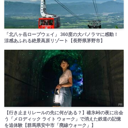
PR
「北八ヶ岳ロープウェイ」 360度の大パノラマに感動！
涼感あふれる絶景高原リゾート【長野県茅野市】
PR
【行き止まりレールの先に何がある？】碓氷峠の夜に出会
う「メロディック ライト ウォーク」で消えた鉄道の記憶
を追体験【群馬県安中市「廃線ウォーク」】