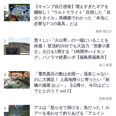
【キャンプ自己啓発】増えすぎたギアを
棚卸し！ “ウルトラライト” 目指した「自
分スタイル」再構築でわかった「本当に
必要な7つの道具」とは
猫田 猫之介
荒々しい「火山帯」の一端にいることを
体感！ 登頂約10分でも大迫力「吾妻小富
士」火口を1周する「1時間半ハイキン
グ」パノラマ絶景レポ【福島県福島市】
辰口 稚菜
「電気風呂の数は全国一」温泉じゃない
のに大満足！ 上高地帰りに寄りたい「林
檎の湯屋 おぶ～」【山帰り、今日はどこ
でととのう？ vol.7】
芝崎 樹里
アユは「怒らせて掛ける」魚だった！ ル
アーを追わせて釣りあげる「アユイン