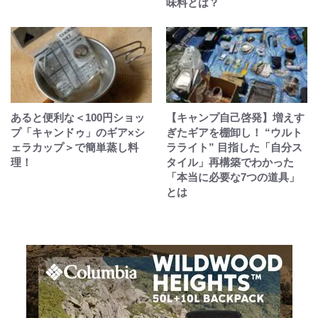
味料とは？
あると便利な＜100円ショッ
【キャンプ自己啓発】増えす
プ「キャンドゥ」のギア×シ
ぎたギアを棚卸し！ “ウルト
ェラカップ＞で簡単蒸し料
ラライト” 目指した「自分ス
理！
タイル」再構築でわかった
「本当に必要な7つの道具」
とは