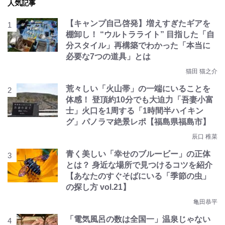
人気記事
【キャンプ自己啓発】増えすぎたギアを
棚卸し！ “ウルトラライト” 目指した「自
分スタイル」再構築でわかった「本当に
必要な7つの道具」とは
猫田 猫之介
荒々しい「火山帯」の一端にいることを
体感！ 登頂約10分でも大迫力「吾妻小富
士」火口を1周する「1時間半ハイキン
グ」パノラマ絶景レポ【福島県福島市】
辰口 稚菜
青く美しい「幸せのブルービー」の正体
とは？ 身近な場所で見つけるコツを紹介
【あなたのすぐそばにいる「季節の虫」
の探し方 vol.21】
亀田恭平
「電気風呂の数は全国一」温泉じゃない