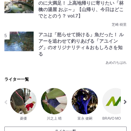
のに大満足！ 上高地帰りに寄りたい「林
檎の湯屋 おぶ～」【山帰り、今日はどこ
でととのう？ vol.7】
芝崎 樹里
アユは「怒らせて掛ける」魚だった！ ル
アーを追わせて釣りあげる「アユイン
グ」のオリジナリティ＆おもしろさを知
る
あめのちはれ
ライター一覧
菱優
川之上 晴
富永 健嗣
BRAVO MOUNTAIN編集部