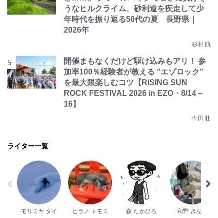
うなヒルクライム、砂利道を疾走して少
年時代を振り返る50代の夏 長野県｜
2026年
杉村 航
開催まもなくだけど駆け込みもアリ！ 参
加率100％経験者が教える “エゾロック”
を最大限楽しむコツ【RISING SUN
ROCK FESTIVAL 2026 in EZO・8/14～
16】
今田 壮
ライター一覧
モリミヤ ダイ
ヒラノ トモミ
森 たかひろ
和野 きなこ