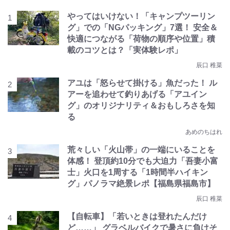
やってはいけない！「キャンプツーリン
グ」での「NGパッキング」7選！ 安全＆
快適につながる「荷物の順序や位置」積
載のコツとは？「実体験レポ」
辰口 稚菜
アユは「怒らせて掛ける」魚だった！ ル
アーを追わせて釣りあげる「アユイン
グ」のオリジナリティ＆おもしろさを知
る
あめのちはれ
荒々しい「火山帯」の一端にいることを
体感！ 登頂約10分でも大迫力「吾妻小富
士」火口を1周する「1時間半ハイキン
グ」パノラマ絶景レポ【福島県福島市】
辰口 稚菜
【自転車】「若いときは登れたんだけ
ど……」 グラベルバイクで暑さに負けそ