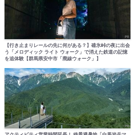
PR
【行き止まりレールの先に何がある？】碓氷峠の夜に出会
う「メロディック ライト ウォーク」で消えた鉄道の記憶
を追体験【群馬県安中市「廃線ウォーク」】
PR
アクティビティ営業時間延長！ 絶景避暑地「白馬岩岳マ