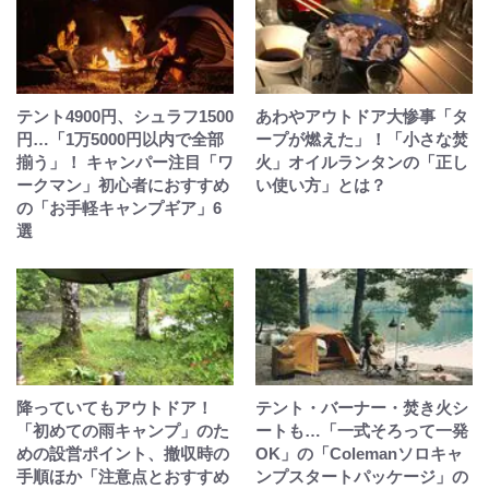
テント4900円、シュラフ1500
あわやアウトドア大惨事「タ
円…「1万5000円以内で全部
ープが燃えた」！「小さな焚
揃う」！ キャンパー注目「ワ
火」オイルランタンの「正し
ークマン」初心者におすすめ
い使い方」とは？
の「お手軽キャンプギア」6
選
降っていてもアウトドア！
テント・バーナー・焚き火シ
「初めての雨キャンプ」のた
ートも…「一式そろって一発
めの設営ポイント、撤収時の
OK」の「Colemanソロキャ
手順ほか「注意点とおすすめ
ンプスタートパッケージ」の