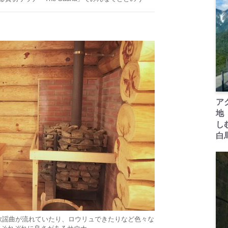
ア
地
し
白
歌謡曲が流れていたり、ロウリュできたりなど色々な