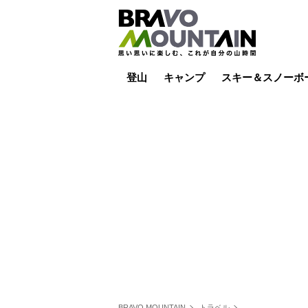
登山
キャンプ
スキー＆スノーボ
山小屋泊
山小屋ライブカメラ
テント泊
雪山
低山
山ご飯
その他登山
焚き火
その他キャンプ
スキー場ライブカ
バックカントリー
日帰り
キャンプ飯
スキー場
BRAVO MOUNTAIN
トラベル