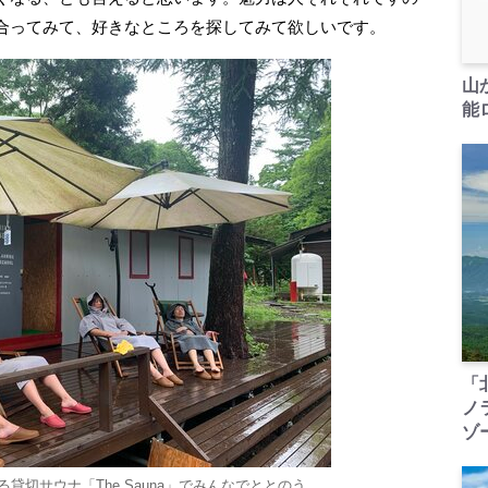
合ってみて、好きなところを探してみて欲しいです。
山
能ロ
「
ノ
ゾ
貸切サウナ「The Sauna」でみんなでととのう