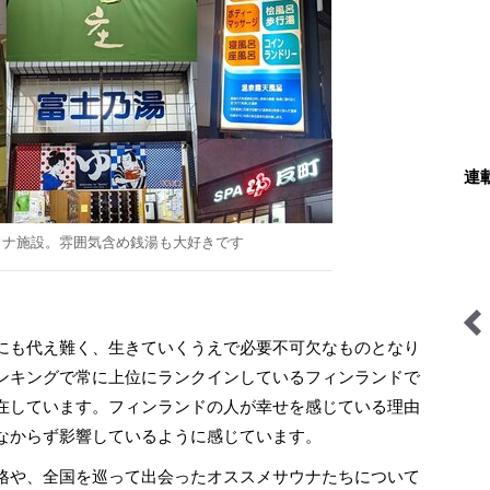
連
ウナ施設。雰囲気含め銭湯も大好きです
にも代え難く、生きていくうえで必要不可欠なものとなり
山帰り、今日はどこでとと
今日も山旅気分
ンキングで常に上位にランクインしているフィンランドで
のう？
在しています。フィンランドの人が幸せを感じている理由
なからず影響しているように感じています。
格や、全国を巡って出会ったオススメサウナたちについて