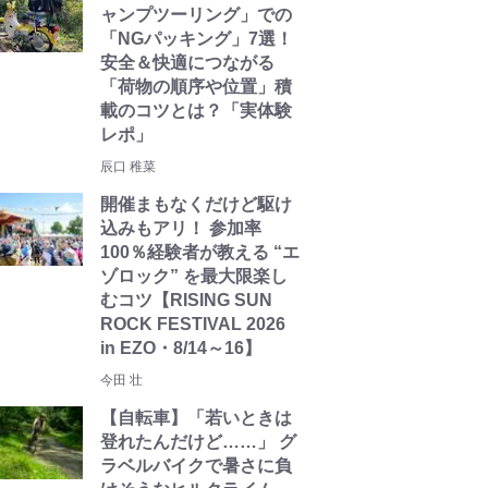
ャンプツーリング」での
「NGパッキング」7選！
安全＆快適につながる
「荷物の順序や位置」積
載のコツとは？「実体験
レポ」
辰口 稚菜
開催まもなくだけど駆け
込みもアリ！ 参加率
100％経験者が教える “エ
ゾロック” を最大限楽し
むコツ【RISING SUN
ROCK FESTIVAL 2026
in EZO・8/14～16】
今田 壮
【自転車】「若いときは
登れたんだけど……」 グ
ラベルバイクで暑さに負