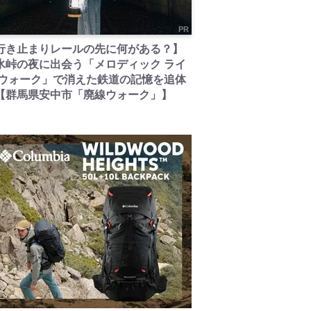
PR
行き止まりレールの先に何がある？】
氷峠の夜に出会う「メロディック ライ
 ウォーク」で消えた鉄道の記憶を追体
【群馬県安中市「廃線ウォーク」】