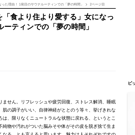
なった理由！ 1発目のサウナルーティンでの「夢の時間」
2ページ目
を「食より住より愛する」女になっ
ナルーティンでの「夢の時間」
ピ
りません。リフレッシュや疲労回復、ストレス解消、睡眠
、肌の調子がいい、自律神経がととのう等々、挙げきれな
ろは、限りなくニュートラルな状態に戻れる、というとこ
不純物や汚れがついた脳みそや体がその皮を脱ぎ捨て生ま
くなる、とも言えると思います。魅力は人それぞれですの