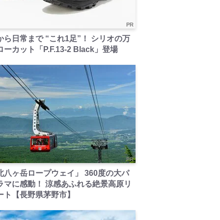
PR
から日常まで “これ1足”！ シリオの万
ーカット「P.F.13-2 Black」登場
PR
北八ヶ岳ロープウェイ」 360度の大パ
ラマに感動！ 涼感あふれる絶景高原リ
ート【長野県茅野市】