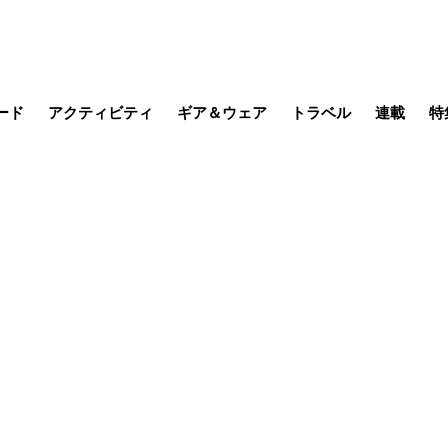
ード
アクティビティ
ギア＆ウェア
トラベル
連載
特
メラ
MTB
写真・動画
その他アクティビティ
キャンプ
スノー
その他
温泉・宿
名所・観光
缶詰博士の
そこに山
ブーツの
季節の虫
日本人ハイカ
低山小道
尾瀬ガイド
わたし、
耕して焙
その他連
フィッシング
登山
食事・お酒
日本で山