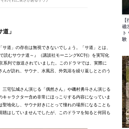
りそれぞれに良さがあるサウナ
【
碓
サ道」
ト
験
「サ道」の存在は無視できないでしょう。「サ道」とは、
ガで読むサウナ道～』（講談社モーニングKC刊）を実写化
東京系列で放送されていました。このドラマでは、実際に
さんが訪れ、サウナ、水風呂、外気浴を繰り返しととのう
️️三宅弘城さん演じる「偶然さん」や磯村勇斗さん演じる
のキャラクター含め非常にほっこりする内容になっていま
は聖地化し、サウナ好きにとって憧れの場所になることも
視聴はしていませんでしたが、このドラマを知ると何回も