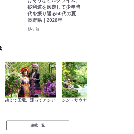
けそうなヒルクライム、
砂利道を疾走して少年時
代を振り返る50代の夏
長野県｜2026年
杉村 航
載
越えて国境、迷ってアジア
シン・サウナ村建設記
関西お
連載一覧