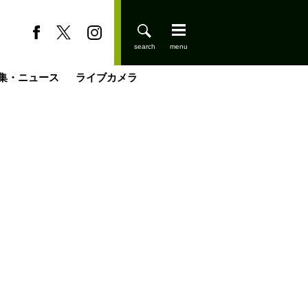
集・ニュース
ライブカメラ
缶たん”CAN”P料理
小屋を興して
国の街角で
ーのネパール移住見聞録「Like a Rolling Stone」
具＆技術研究所
きららの“おぜ沼“日記
山小屋はじめます
煎して走る男
載
スキー場
登りはじめました
山小屋