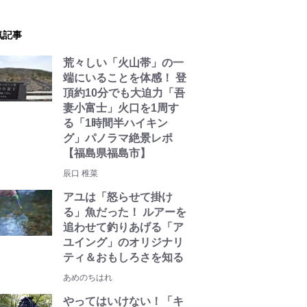
気記事
荒々しい「火山帯」の一
端にいることを体感！ 登
頂約10分でも大迫力「吾
妻小富士」火口を1周す
る「1時間半ハイキン
グ」パノラマ絶景レポ
【福島県福島市】
辰口 稚菜
アユは「怒らせて掛け
る」魚だった！ ルアーを
追わせて釣りあげる「ア
ユイング」のオリジナリ
ティ＆おもしろさを知る
あめのちはれ
やってはいけない！「キ