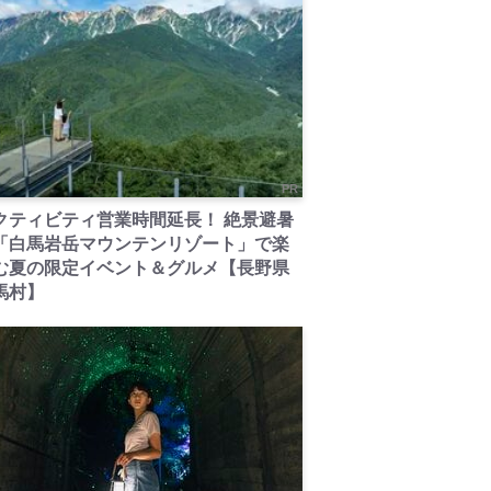
PR
クティビティ営業時間延長！ 絶景避暑
「白馬岩岳マウンテンリゾート」で楽
む夏の限定イベント＆グルメ【長野県
馬村】