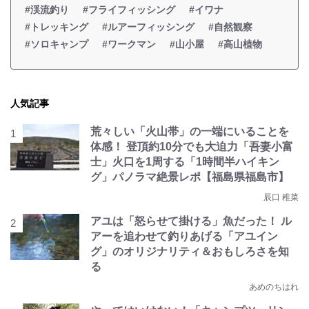
#渓流釣り
#フライフィッシング
#イワナ
#トレッキング
#ルアーフィッシング
#自然観察
#ソロキャンプ
#ワークマン
#山小屋
#高山植物
人気記事
荒々しい「火山帯」の一端にいることを
体感！ 登頂約10分でも大迫力「吾妻小富
士」火口を1周する「1時間半ハイキン
グ」パノラマ絶景レポ【福島県福島市】
辰口 稚菜
アユは「怒らせて掛ける」魚だった！ ル
アーを追わせて釣りあげる「アユイン
グ」のオリジナリティ＆おもしろさを知
る
あめのちはれ