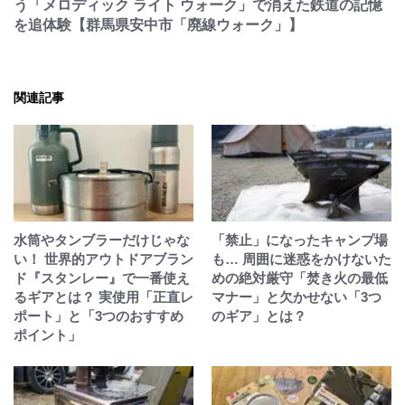
う「メロディック ライト ウォーク」で消えた鉄道の記憶
を追体験【群馬県安中市「廃線ウォーク」】
関連記事
水筒やタンブラーだけじゃな
「禁止」になったキャンプ場
い！ 世界的アウトドアブラン
も… 周囲に迷惑をかけないた
ド『スタンレー』で一番使え
めの絶対厳守「焚き火の最低
るギアとは？ 実使用「正直レ
マナー」と欠かせない「3つ
ポート」と「3つのおすすめ
のギア」とは？
ポイント」