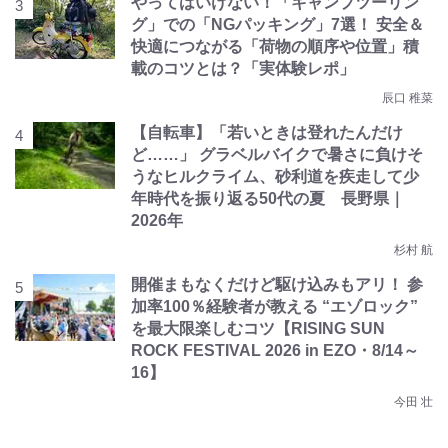
やってはいけない！「キャンプツーリン
グ」での「NGパッキング」7選！ 安全＆
快適につながる「荷物の順序や位置」積
載のコツとは？「実体験レポ」
辰口 稚菜
【自転車】「若いときは登れたんだけ
ど……」 グラベルバイクで暑さに負けそ
うなヒルクライム、砂利道を疾走して少
年時代を振り返る50代の夏 長野県｜
2026年
杉村 航
開催まもなくだけど駆け込みもアリ！ 参
加率100％経験者が教える “エゾロック”
を最大限楽しむコツ【RISING SUN
ROCK FESTIVAL 2026 in EZO・8/14～
16】
今田 壮