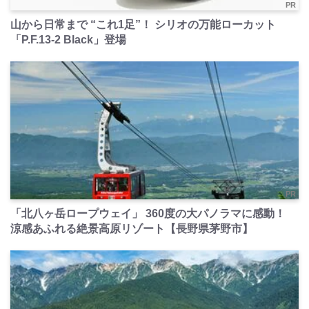
PR
山から日常まで “これ1足”！ シリオの万能ローカット
「P.F.13-2 Black」登場
PR
「北八ヶ岳ロープウェイ」 360度の大パノラマに感動！
涼感あふれる絶景高原リゾート【長野県茅野市】