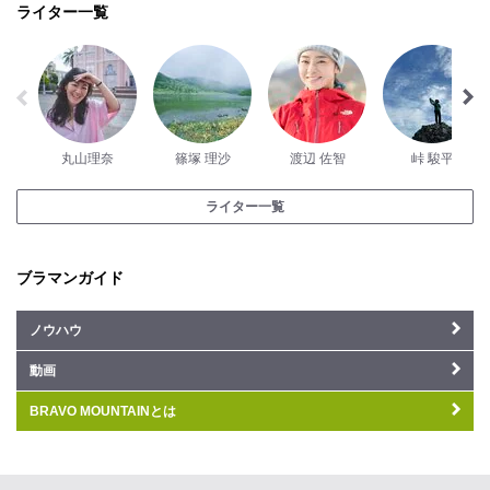
ライター一覧
丸山理奈
篠塚 理沙
渡辺 佐智
峠 駿平
ライター一覧
ブラマンガイド
ノウハウ
動画
BRAVO MOUNTAINとは