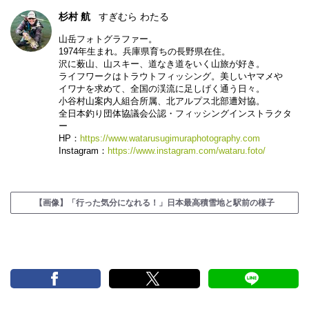
杉村 航
すぎむら わたる
山岳フォトグラファー。
1974年生まれ。兵庫県育ちの長野県在住。
沢に薮山、山スキー、道なき道をいく山旅が好き。
ライフワークはトラウトフィッシング。美しいヤマメや
イワナを求めて、全国の渓流に足しげく通う日々。
小谷村山案内人組合所属、北アルプス北部遭対協。
全日本釣り団体協議会公認・フィッシングインストラクタ
ー
HP：
https://www.watarusugimuraphotography.com
Instagram：
https://www.instagram.com/wataru.foto/
【画像】「行った気分になれる！」日本最高積雪地と駅前の様子