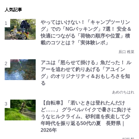
人気記事
やってはいけない！「キャンプツーリン
グ」での「NGパッキング」7選！ 安全＆
快適につながる「荷物の順序や位置」積
載のコツとは？「実体験レポ」
辰口 稚菜
アユは「怒らせて掛ける」魚だった！ ル
アーを追わせて釣りあげる「アユイン
グ」のオリジナリティ＆おもしろさを知
る
あめのちはれ
【自転車】「若いときは登れたんだけ
ど……」 グラベルバイクで暑さに負けそ
うなヒルクライム、砂利道を疾走して少
年時代を振り返る50代の夏 長野県｜
2026年