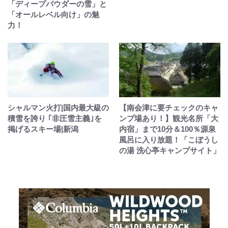
「ディープパウダーの雪」と
「オールレベル向け」の魅
力！
シャルマン火打|国内最大級の
【南会津に要チェックのキャ
積雪を誇り ｢非圧雪主義｣を
ンプ場あり！】観光名所「大
掲げるスキー場|新潟
内宿」まで10分＆100％源泉
風呂に入り放題！「こぼうし
の湯 洗心亭キャンプサイト」