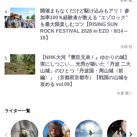
杉村 航
開催まもなくだけど駆け込みもアリ！ 参
加率100％経験者が教える “エゾロック”
を最大限楽しむコツ【RISING SUN
ROCK FESTIVAL 2026 in EZO・8/14～
16】
今田 壮
【NHK大河『豊臣兄弟！』ゆかりの城】
実にしつこい… 光秀が築いた「丹波 二大
山城」のひとつ「丹波国・周山城〈前
編〉」（京都府京都市）【戦国の山城を
攻める vol.09】
今泉 慎一
ライター一覧