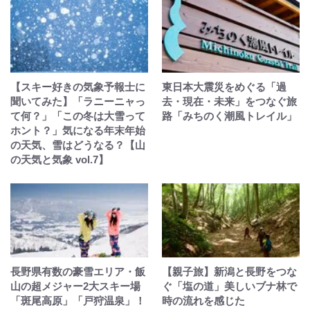
【スキー好きの気象予報士に
東日本大震災をめぐる「過
聞いてみた】「ラニーニャっ
去・現在・未来」をつなぐ旅
て何？」「この冬は大雪って
路「みちのく潮風トレイル」
ホント？」気になる年末年始
の天気、雪はどうなる？【山
の天気と気象 vol.7】
長野県有数の豪雪エリア・飯
【親子旅】新潟と長野をつな
山の超メジャー2大スキー場
ぐ「塩の道」美しいブナ林で
「斑尾高原」「戸狩温泉」！
時の流れを感じた