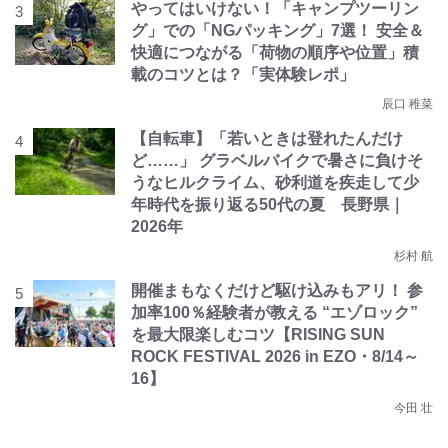
やってはいけない！「キャンプツーリン
グ」での「NGパッキング」7選！ 安全＆
快適につながる「荷物の順序や位置」積
載のコツとは？「実体験レポ」
辰口 稚菜
【自転車】「若いときは登れたんだけ
ど……」 グラベルバイクで暑さに負けそ
うなヒルクライム、砂利道を疾走して少
年時代を振り返る50代の夏 長野県｜
2026年
杉村 航
開催まもなくだけど駆け込みもアリ！ 参
加率100％経験者が教える “エゾロック”
を最大限楽しむコツ【RISING SUN
ROCK FESTIVAL 2026 in EZO・8/14～
16】
今田 壮