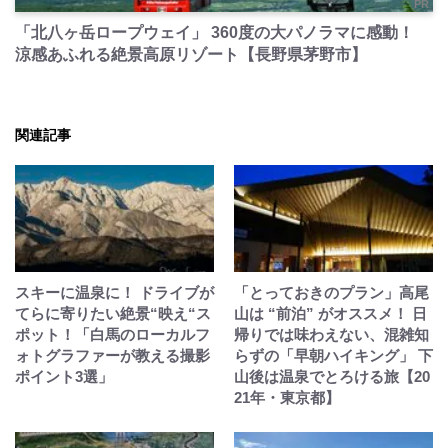
PR
「北八ヶ岳ロープウェイ」 360度の大パノラマに感動！
涼感あふれる絶景高原リゾート【長野県茅野市】
関連記事
スキーに温泉に！ ドライブが
「とっておきのプラン」高尾
てらに寄りたい絶景“映え“ス
山は “前泊” がオススメ！ 日
ポット！「白馬のローカルフ
帰りでは味わえない、混雑知
ォトグラファーが教える撮影
らずの「早朝ハイキング」 下
ポイント3選」
山後は温泉でとろける旅【20
21年・東京都】