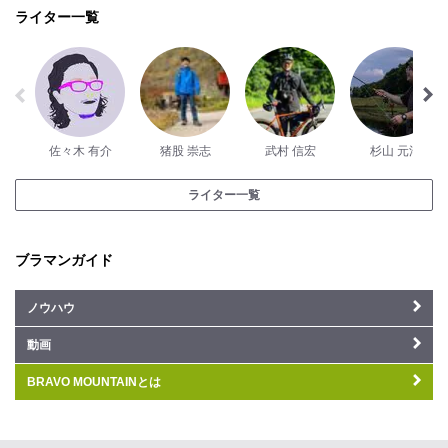
ライター一覧
佐々木 有介
猪股 崇志
武村 信宏
杉山 元洋
ライター一覧
ブラマンガイド
ノウハウ
動画
BRAVO MOUNTAINとは