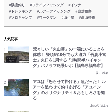
#渓流釣り
#フライフィッシング
#イワナ
#トレッキング
#ルアーフィッシング
#自然観察
#ソロキャンプ
#ワークマン
#山小屋
#高山植物
人気記事
荒々しい「火山帯」の一端にいることを
体感！ 登頂約10分でも大迫力「吾妻小富
士」火口を1周する「1時間半ハイキン
グ」パノラマ絶景レポ【福島県福島市】
辰口 稚菜
アユは「怒らせて掛ける」魚だった！ ル
アーを追わせて釣りあげる「アユイン
グ」のオリジナリティ＆おもしろさを知
る
あめのちはれ