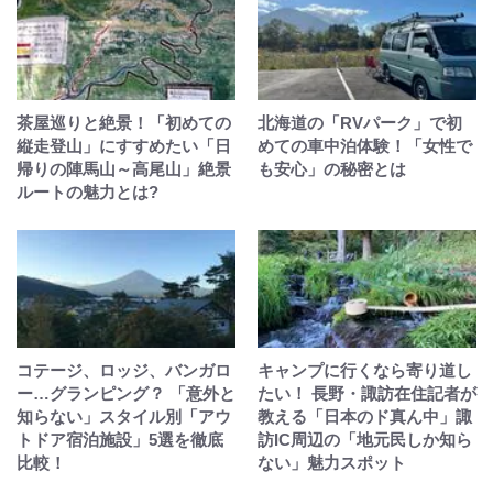
茶屋巡りと絶景！「初めての
北海道の「RVパーク」で初
縦走登山」にすすめたい「日
めての車中泊体験！「女性で
帰りの陣馬山～高尾山」絶景
も安心」の秘密とは
ルートの魅力とは?
コテージ、ロッジ、バンガロ
キャンプに行くなら寄り道し
ー…グランピング？ 「意外と
たい！ 長野・諏訪在住記者が
知らない」スタイル別「アウ
教える「日本のド真ん中」諏
トドア宿泊施設」5選を徹底
訪IC周辺の「地元民しか知ら
比較！
ない」魅力スポット