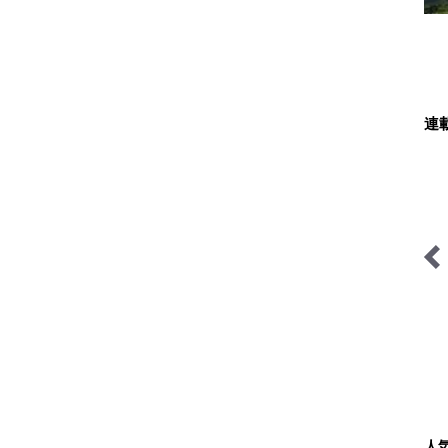
連
そこに山小屋を興して
琉球島猫百景
人