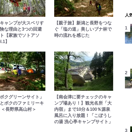
人
キャンプが大スベリす
【親子旅】新潟と長野をつな
険な理由と3つの回避
ぐ「塩の道」美しいブナ林で
ト【家族でソトアソ
時の流れを感じた
l.1】
ボクグリーンサイト」
【南会津に要チェックのキャ
とボクのファミリーキ
ンプ場あり！】観光名所「大
 ＜長野県高山村＞
内宿」まで10分＆100％源泉
風呂に入り放題！「こぼうし
の湯 洗心亭キャンプサイト」