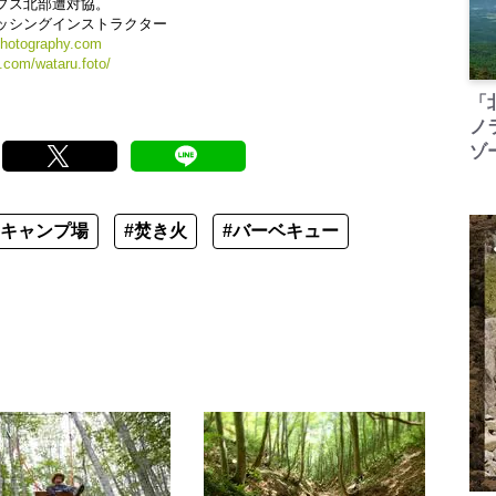
プス北部遭対協。
ッシングインストラクター
photography.com
.com/wataru.foto/
「
ノ
ゾ
#キャンプ場
#焚き火
#バーベキュー