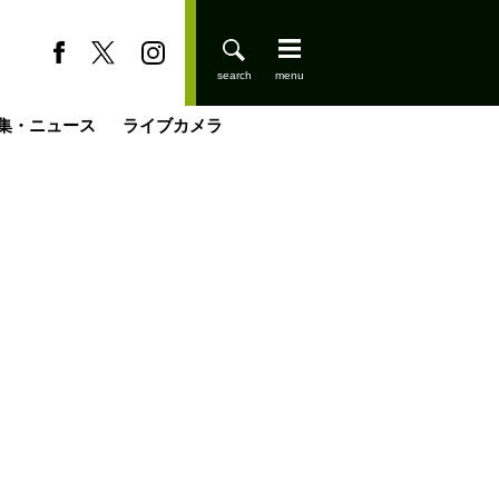
集・ニュース
ライブカメラ
缶たん”CAN”P料理
小屋を興して
国の街角で
ーのネパール移住見聞録「Like a Rolling Stone」
具＆技術研究所
きららの“おぜ沼“日記
山小屋はじめます
煎して走る男
載
スキー場
登りはじめました
山小屋