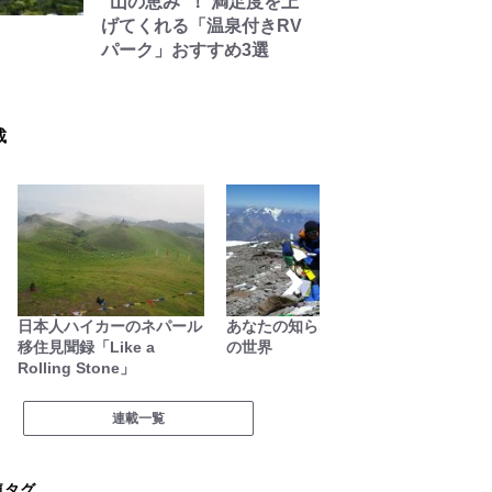
“山の恵み”！ 満足度を上
げてくれる「温泉付きRV
パーク」おすすめ3選
載
日本人ハイカーのネパール
あなたの知らない高所登山
わたし
移住見聞録「Like a
の世界
Rolling Stone」
連載一覧
気タグ