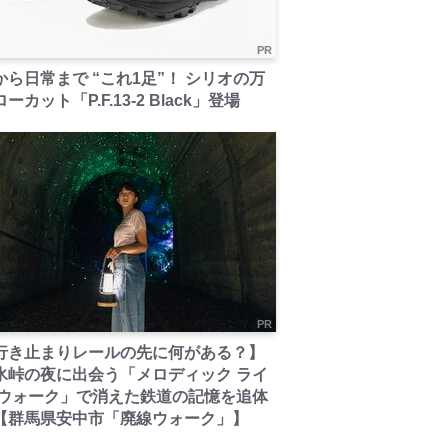
PR
から日常まで “これ1足”！ シリオの万
ーカット「P.F.13-2 Black」登場
PR
行き止まりレールの先に何がある？】
氷峠の夜に出会う「メロディック ライ
 ウォーク」で消えた鉄道の記憶を追体
【群馬県安中市「廃線ウォーク」】