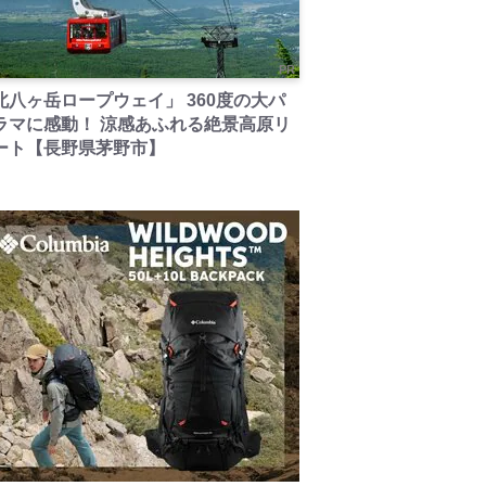
PR
北八ヶ岳ロープウェイ」 360度の大パ
ラマに感動！ 涼感あふれる絶景高原リ
ート【長野県茅野市】