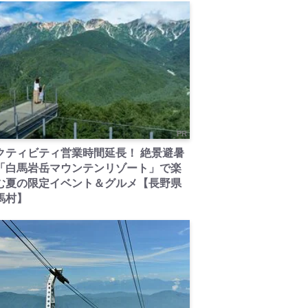
PR
クティビティ営業時間延長！ 絶景避暑
「白馬岩岳マウンテンリゾート」で楽
む夏の限定イベント＆グルメ【長野県
馬村】