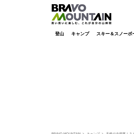
登山
キャンプ
スキー＆スノーボ
山小屋泊
山小屋ライブカメラ
テント泊
雪山
低山
山ご飯
その他登山
焚き火
その他キャンプ
スキー場ライブカ
バックカントリー
日帰り
キャンプ飯
スキー場
BRAVO MOUNTAIN
キャンプ
天然の冷蔵庫！？