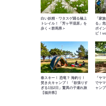
白い妖精・ワタスゲ踊る極上
「家族
トレイル！「芳ヶ平湿原」を
る」危
歩く＜群馬県＞
ポイン
ビ！vo
春スキー！ 恐竜？ 海釣り！
「ヤマ
焚き火キャンプ！ 「欲張りす
でヤマ
ぎる1泊2日」驚異の子連れ旅
ャンプ
【福井県】