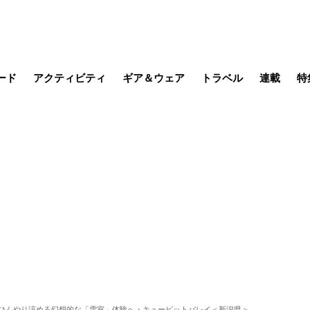
ード
アクティビティ
ギア＆ウェア
トラベル
連載
特
メラ
MTB
写真・動画
その他アクティビティ
キャンプ
スノー
その他
温泉・宿
名所・観光
缶詰博士の
そこに山
ブーツの
季節の虫
日本人ハイカ
低山小道
尾瀬ガイド
わたし、
耕して焙
その他連
フィッシング
登山
食事・お酒
日本で山
 ひんやり涼める幻想的な「雪室」体験へ・キューピットバレイ＜新潟県＞