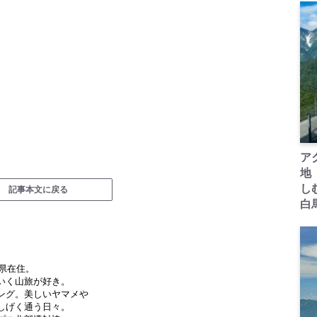
ア
地
し
記事本文に戻る
白
野県在住。
いく山旅が好き。
ング。美しいヤマメや
しげく通う日々。