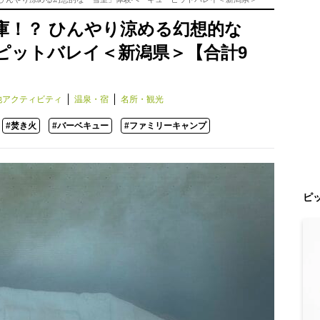
庫！？ ひんやり涼める幻想的な
ピットバレイ＜新潟県＞【合計9
他アクティビティ
温泉・宿
名所・観光
#焚き火
#バーベキュー
#ファミリーキャンプ
ピ