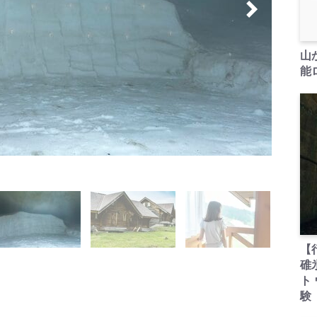
山
能ロ
【
碓
ト
験