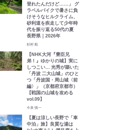
登れたんだけど……」 グ
ラベルバイクで暑さに負
けそうなヒルクライム、
砂利道を疾走して少年時
代を振り返る50代の夏
長野県｜2026年
杉村 航
【NHK大河『豊臣兄
弟！』ゆかりの城】実に
しつこい… 光秀が築いた
「丹波 二大山城」のひと
つ「丹波国・周山城〈前
編〉」（京都府京都市）
【戦国の山城を攻める
vol.09】
今泉 慎一
【夏は涼しい長野で「車
中泊」旅】良質な湯は