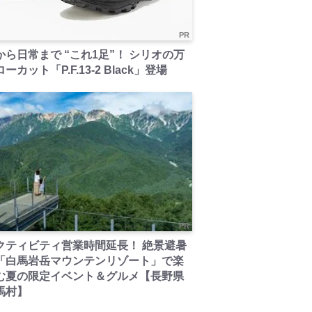
PR
から日常まで “これ1足”！ シリオの万
ーカット「P.F.13-2 Black」登場
PR
クティビティ営業時間延長！ 絶景避暑
「白馬岩岳マウンテンリゾート」で楽
む夏の限定イベント＆グルメ【長野県
馬村】