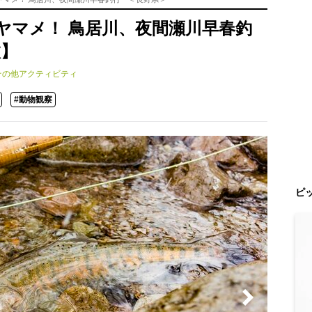
ヤマメ！ 鳥居川、夜間瀬川早春釣
枚】
その他アクティビティ
#動物観察
ピ