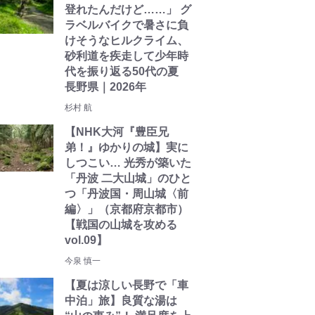
登れたんだけど……」 グ
ラベルバイクで暑さに負
けそうなヒルクライム、
砂利道を疾走して少年時
代を振り返る50代の夏
長野県｜2026年
杉村 航
【NHK大河『豊臣兄
弟！』ゆかりの城】実に
しつこい… 光秀が築いた
「丹波 二大山城」のひと
つ「丹波国・周山城〈前
編〉」（京都府京都市）
【戦国の山城を攻める
vol.09】
今泉 慎一
【夏は涼しい長野で「車
中泊」旅】良質な湯は