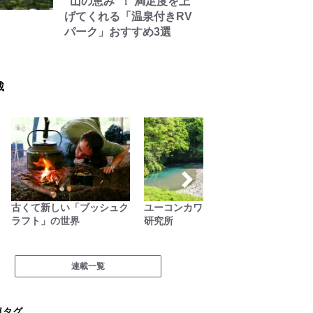
“山の恵み”！ 満足度を上
げてくれる「温泉付きRV
パーク」おすすめ3選
載
古くて新しい「ブッシュク
ユーコンカワイの川サウナ
里山ア
ラフト」の世界
研究所
アソ日
連載一覧
気タグ