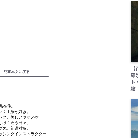
【
記事本文に戻る
碓
ト
験
野県在住。
いく山旅が好き。
ング。美しいヤマメや
しげく通う日々。
プス北部遭対協。
ッシングインストラクター