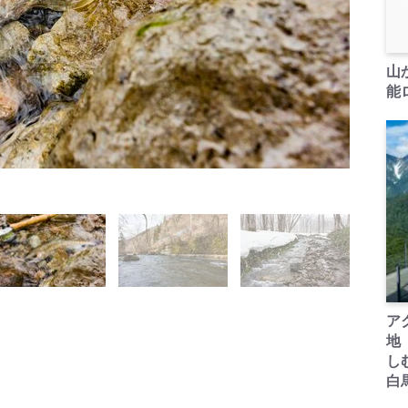
山
能ロ
ア
地
し
白