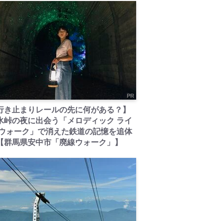
PR
行き止まりレールの先に何がある？】
氷峠の夜に出会う「メロディック ライ
 ウォーク」で消えた鉄道の記憶を追体
【群馬県安中市「廃線ウォーク」】