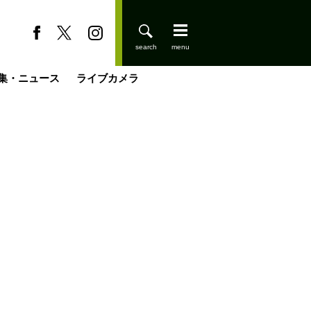
集・ニュース
ライブカメラ
缶たん”CAN”P料理
小屋を興して
国の街角で
ーのネパール移住見聞録「Like a Rolling Stone」
具＆技術研究所
きららの“おぜ沼“日記
山小屋はじめます
煎して走る男
載
スキー場
登りはじめました
山小屋