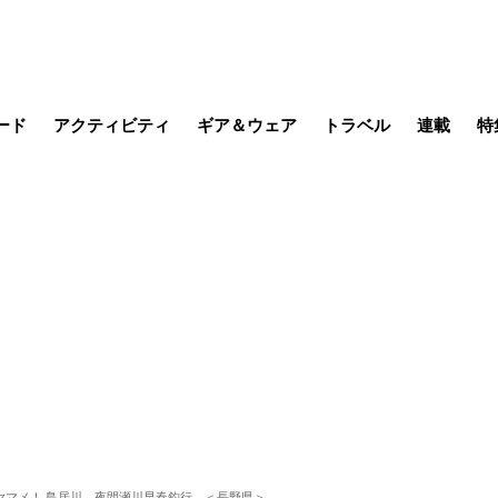
ード
アクティビティ
ギア＆ウェア
トラベル
連載
特
メラ
MTB
写真・動画
その他アクティビティ
キャンプ
スノー
その他
温泉・宿
名所・観光
缶詰博士の
そこに山
ブーツの
季節の虫
日本人ハイカ
低山小道
尾瀬ガイド
わたし、
耕して焙
その他連
フィッシング
登山
食事・お酒
日本で山
ヤマメ！ 鳥居川、夜間瀬川早春釣行 ＜長野県＞