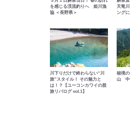
３月１日解禁当日！ 春の訪れ
解禁直
を感じる渓流釣りへ 姫川漁
天竜川
協 ＜長野県＞
ングに
川下りだけで終わらない“川
秘境の
旅”スタイル！ その魅力と
山 中
は！？【ユーコンカワイの股
旅リバログ vol.1】