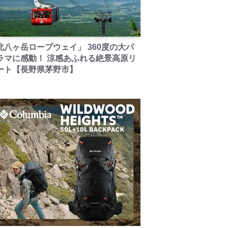
PR
北八ヶ岳ロープウェイ」 360度の大パ
ラマに感動！ 涼感あふれる絶景高原リ
ート【長野県茅野市】