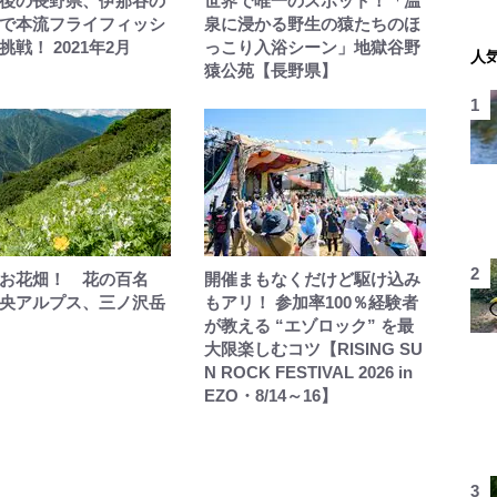
後の長野県、伊那谷の
世界で唯一のスポット！「温
で本流フライフィッシ
泉に浸かる野生の猿たちのほ
挑戦！ 2021年2月
っこり入浴シーン」地獄谷野
人
猿公苑【長野県】
お花畑！ 花の百名
開催まもなくだけど駆け込み
央アルプス、三ノ沢岳
もアリ！ 参加率100％経験者
が教える “エゾロック” を最
大限楽しむコツ【RISING SU
N ROCK FESTIVAL 2026 in
EZO・8/14～16】