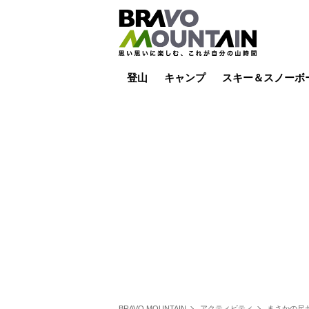
登山
キャンプ
スキー＆スノーボ
山小屋泊
山小屋ライブカメラ
テント泊
雪山
低山
山ご飯
その他登山
焚き火
その他キャンプ
スキー場ライブカ
バックカントリー
日帰り
キャンプ飯
スキー場
BRAVO MOUNTAIN
アクティビティ
まさかの尺