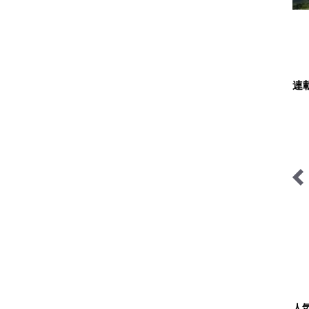
連
料理と道具とアウトドア
南アルプスの日々
人