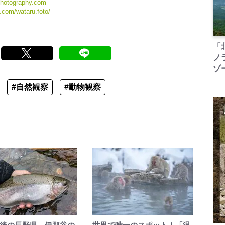
photography.com
.com/wataru.foto/
「
ノ
ゾ
#自然観察
#動物観察