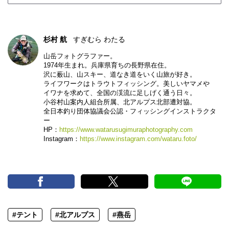
杉村 航
すぎむら わたる
山岳フォトグラファー。
1974年生まれ。兵庫県育ちの長野県在住。
沢に薮山、山スキー、道なき道をいく山旅が好き。
ライフワークはトラウトフィッシング。美しいヤマメや
イワナを求めて、全国の渓流に足しげく通う日々。
小谷村山案内人組合所属、北アルプス北部遭対協。
全日本釣り団体協議会公認・フィッシングインストラクタ
ー
HP：
https://www.watarusugimuraphotography.com
Instagram：
https://www.instagram.com/wataru.foto/
#テント
#北アルプス
#燕岳