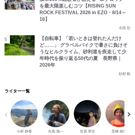
を最大限楽しむコツ【RISING SUN
ROCK FESTIVAL 2026 in EZO・8/14～
16】
今田 壮
【自転車】「若いときは登れたんだけ
ど……」 グラベルバイクで暑さに負けそ
うなヒルクライム、砂利道を疾走して少
年時代を振り返る50代の夏 長野県｜
2026年
杉村 航
ライター一覧
小村 静香
矢島 慎一
笠原 芽生
芝崎 樹里