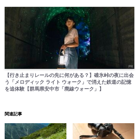
PR
【行き止まりレールの先に何がある？】碓氷峠の夜に出会
う「メロディック ライト ウォーク」で消えた鉄道の記憶
を追体験【群馬県安中市「廃線ウォーク」】
関連記事