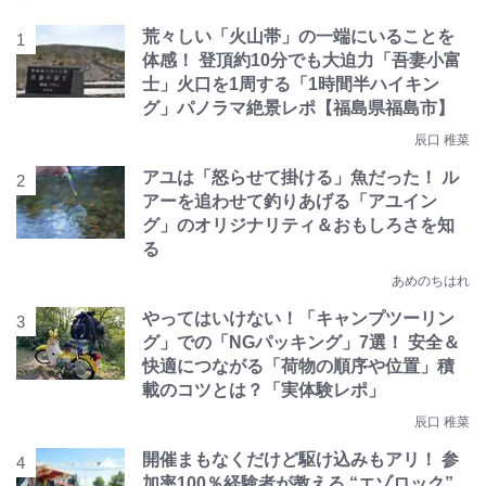
荒々しい「火山帯」の一端にいることを
体感！ 登頂約10分でも大迫力「吾妻小富
士」火口を1周する「1時間半ハイキン
グ」パノラマ絶景レポ【福島県福島市】
辰口 稚菜
アユは「怒らせて掛ける」魚だった！ ル
アーを追わせて釣りあげる「アユイン
グ」のオリジナリティ＆おもしろさを知
る
あめのちはれ
やってはいけない！「キャンプツーリン
グ」での「NGパッキング」7選！ 安全＆
快適につながる「荷物の順序や位置」積
載のコツとは？「実体験レポ」
辰口 稚菜
開催まもなくだけど駆け込みもアリ！ 参
加率100％経験者が教える “エゾロック”