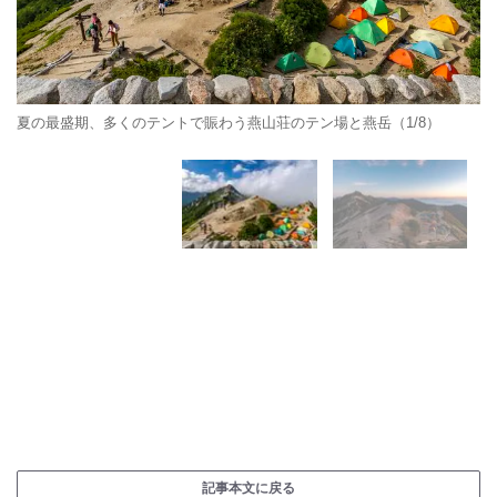
夏の最盛期、多くのテントで賑わう燕山荘のテン場と燕岳（1/8）
記事本文に戻る