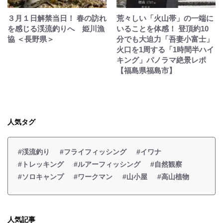
３月１日解禁当日！ 春の訪れ
荒々しい「火山帯」の一端に
を感じる渓流釣りへ 姫川漁
いることを体感！ 登頂約10
協 ＜長野県＞
分でも大迫力「吾妻小富士」
火口を1周する「1時間半ハイ
キング」パノラマ絶景レポ
【福島県福島市】
人気タグ
#渓流釣り
#フライフィッシング
#イワナ
#トレッキング
#ルアーフィッシング
#自然観察
#ソロキャンプ
#ワークマン
#山小屋
#高山植物
人気記事