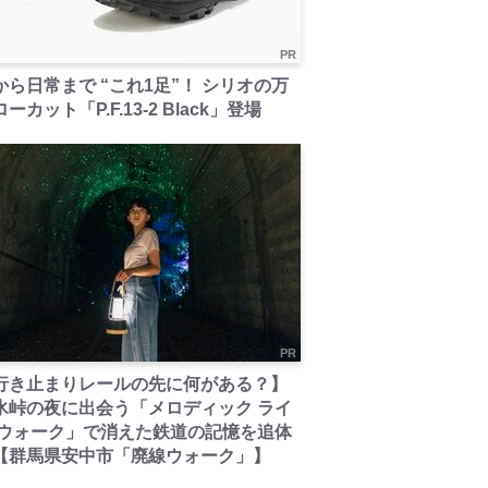
PR
から日常まで “これ1足”！ シリオの万
ーカット「P.F.13-2 Black」登場
PR
行き止まりレールの先に何がある？】
氷峠の夜に出会う「メロディック ライ
 ウォーク」で消えた鉄道の記憶を追体
【群馬県安中市「廃線ウォーク」】