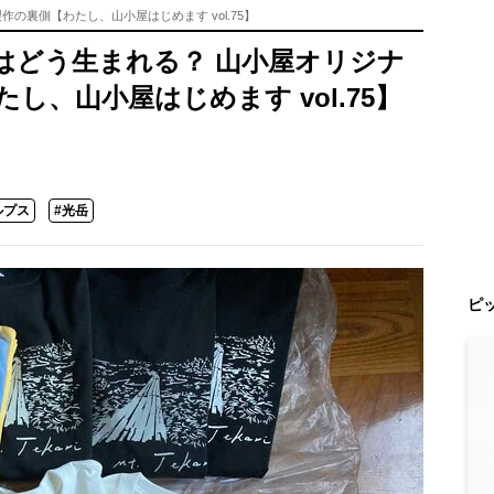
の裏側【わたし、山小屋はじめます vol.75】
はどう生まれる？ 山小屋オリジナ
し、山小屋はじめます vol.75】
ルプス
#光岳
ピ