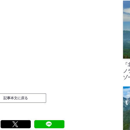
「
ノ
ゾ
記事本文に戻る