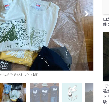
山
能ロ
りながら選びました（1/5）
【
碓
ト
験