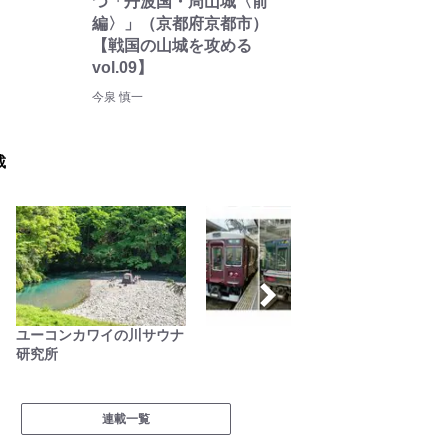
つ「丹波国・周山城〈前
編〉」（京都府京都市）
【戦国の山城を攻める
vol.09】
今泉 慎一
載
ユーコンカワイの川サウナ
拝啓絶
研究所
連載一覧