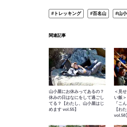
#トレッキング
#百名山
#山
関連記事
山小屋にお休みってあるの？
＜見せ
休みの日はなにをして過ごし
い飯＞
てる？【わたし、山小屋はじ
「こん
めます vol.55】
【わた
vol.5