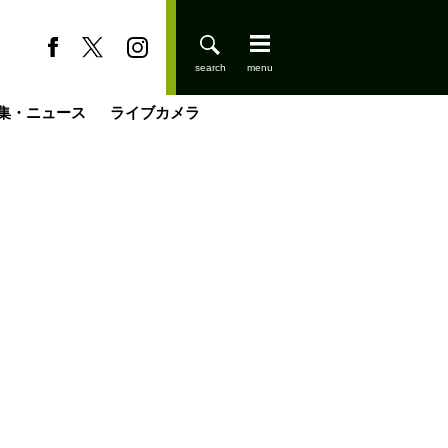
集・ニュース
ライブカメラ
登りはじめました
缶たん”CAN”P料理
小屋を興して
国の街角で
ーのネパール移住見聞録「Like a Rolling Stone」
具＆技術研究所
きららの“おぜ沼“日記
山小屋はじめます
煎して走る男
載
スキー場
山小屋