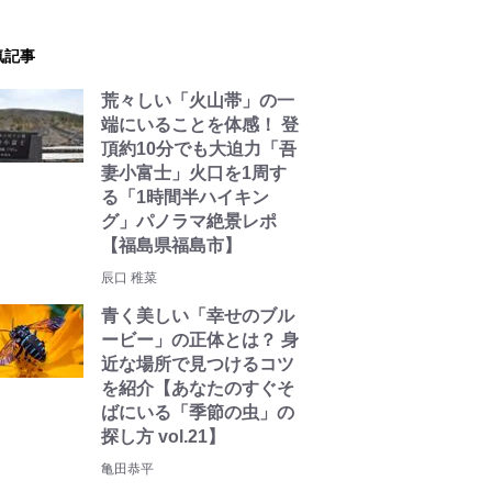
気記事
荒々しい「火山帯」の一
端にいることを体感！ 登
頂約10分でも大迫力「吾
妻小富士」火口を1周す
る「1時間半ハイキン
グ」パノラマ絶景レポ
【福島県福島市】
辰口 稚菜
青く美しい「幸せのブル
ービー」の正体とは？ 身
近な場所で見つけるコツ
を紹介【あなたのすぐそ
ばにいる「季節の虫」の
探し方 vol.21】
亀田恭平