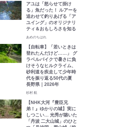
アユは「怒らせて掛け
る」魚だった！ ルアーを
追わせて釣りあげる「ア
ユイング」のオリジナリ
ティ＆おもしろさを知る
あめのちはれ
【自転車】「若いときは
登れたんだけど……」 グ
ラベルバイクで暑さに負
けそうなヒルクライム、
砂利道を疾走して少年時
代を振り返る50代の夏
長野県｜2026年
杉村 航
【NHK大河『豊臣兄
弟！』ゆかりの城】実に
しつこい… 光秀が築いた
「丹波 二大山城」のひと