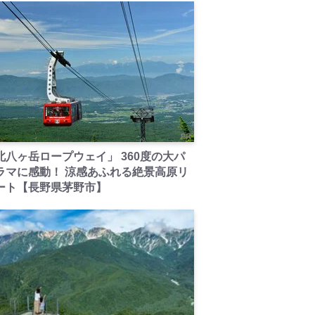
PR
北八ヶ岳ロープウェイ」 360度の大パ
ラマに感動！ 涼感あふれる絶景高原リ
ート【長野県茅野市】