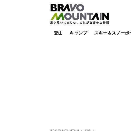
登山
キャンプ
スキー＆スノーボ
山小屋泊
山小屋ライブカメラ
テント泊
雪山
低山
山ご飯
その他登山
焚き火
その他キャンプ
スキー場ライブカ
バックカントリー
日帰り
キャンプ飯
スキー場
BRAVO MOUNTAIN
登山