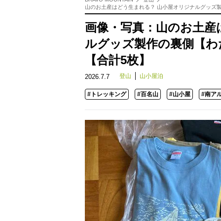
山のお土産はどう生まれる？ 山小屋オリジナルグッズ製作
画像・写真：山のお土産
ルグッズ製作の裏側【わた
【合計5枚】
登山
山小屋泊
2026.7.7
#トレッキング
#百名山
#山小屋
#南ア