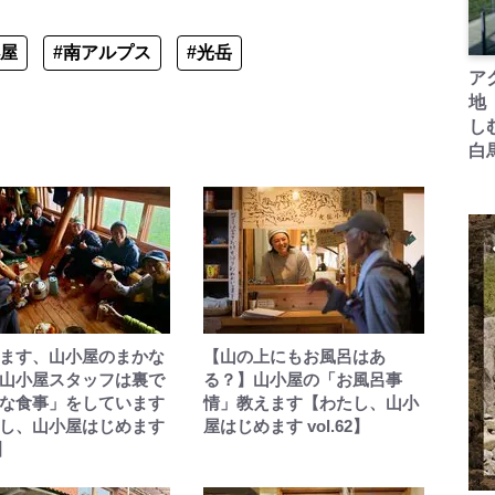
小屋
#南アルプス
#光岳
ア
地
し
白
ます、山小屋のまかな
【山の上にもお風呂はあ
山小屋スタッフは裏で
る？】山小屋の「お風呂事
な食事」をしています
情」教えます【わたし、山小
し、山小屋はじめます
屋はじめます vol.62】
8】