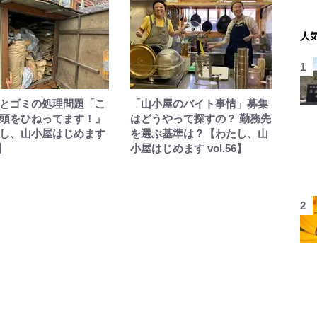
人
とゴミの処理問題「こ
「山小屋のバイト事情」募集
頭をひねってます！」
はどうやって探すの？ 勤務先
し、山小屋はじめます
を選ぶ基準は？【わたし、山
7】
小屋はじめます vol.56】