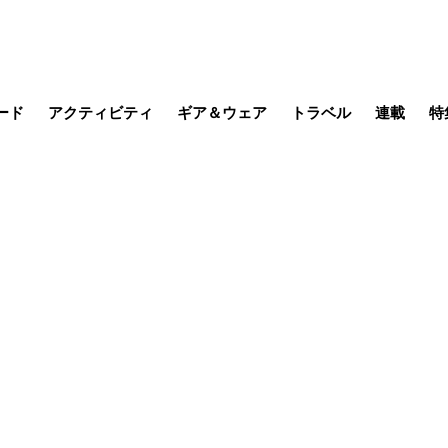
ード
アクティビティ
ギア＆ウェア
トラベル
連載
特
メラ
MTB
写真・動画
その他アクティビティ
キャンプ
スノー
その他
温泉・宿
名所・観光
日本で山
缶詰博士の
そこに山
ブーツの
日本人ハイカ
低山小道
尾瀬ガイド
わたし、
耕して焙
その他連
フィッシング
登山
食事・お酒
季節の虫