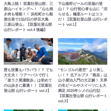
大島上陸！ 双葉社登山部、三
下山後即ビールの至福の登
原山ハイキングへ！ 「山も焼
山！？ 山行初心者も山に「沼
き肉も堪能！！ 浜松町から船
らせる」極楽ルートはココ
便出発で1泊2日の伊豆大島
だ！【双葉社登山部 山行レポ
三原山登山」【双葉社登山部
ート vol.1】
山行レポート vol.4 後編】
歴も技量もバラバラ！？ でも
“モンゴルの星空” より美し
大丈夫！ ツアーバスで行く
い！？ 北アルプス「燕岳」は
「楽ラク尾瀬散歩」は初めて
山小屋泊入門の大正解！ 天界
の山歩きに最適！！【双葉社
の生ビールやスイーツにも大
登山部 山行レポート vol.2】
満足 2025年シメの山行記
【双葉社登山部 山行レポート
vol.3】