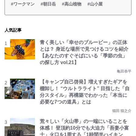
#ワークマン
#朝日岳
#高山植物
#山小屋
人気記事
青く美しい「幸せのブルービー」の正体
とは？ 身近な場所で見つけるコツを紹介
【あなたのすぐそばにいる「季節の虫」
の探し方 vol.21】
亀田恭平
【キャンプ自己啓発】増えすぎたギアを
棚卸し！ “ウルトラライト” 目指した「自
分スタイル」再構築でわかった「本当に
必要な7つの道具」とは
猫田 猫之介
荒々しい「火山帯」の一端にいることを
体感！ 登頂約10分でも大迫力「吾妻小富
士」火口を1周する「1時間半ハイキン