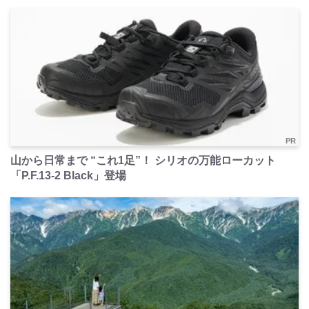
PR
山から日常まで “これ1足”！ シリオの万能ローカット
「P.F.13-2 Black」登場