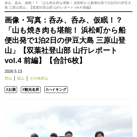
呑み、呑み、仮眠！？ 「山も焼き肉も堪能！ 浜松町から船便出発で1泊2日の伊豆大
島 三原山登山」【双葉社登山部 山行レポート vol.4 前編】
画像・写真：呑み、呑み、仮眠！？
「山も焼き肉も堪能！ 浜松町から船
便出発で1泊2日の伊豆大島 三原山登
山」【双葉社登山部 山行レポート
vol.4 前編】【合計6枚】
2026.5.13
登山
低山
その他登山
#お酒
#観光名所
#ハイキング