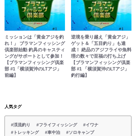
ミッションは「黄金アジを釣
逆境を乗り越え「黄金アジ」
れ！」 ブラマンフィッシング
ゲット＆「五目釣り」も達
倶楽部始動 釣具のキャスティ
成！ 絶品のアジフライや魚料
ングがサポートとして参加！
理の数々で至福の打ち上げ
【ブラマンフィッシング倶楽
【ブラマンフィッシング倶楽
部 #1「横須賀沖のLTアジ」
部 #1 「横須賀沖のLTアジ」
前編】
釣行編】
人気タグ
#渓流釣り
#フライフィッシング
#イワナ
#トレッキング
#車中泊
#ソロキャンプ