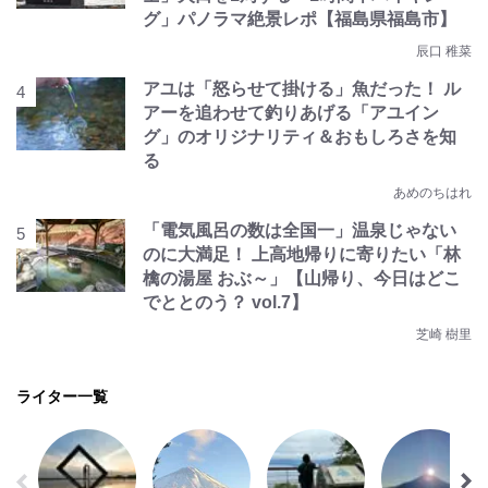
グ」パノラマ絶景レポ【福島県福島市】
辰口 稚菜
アユは「怒らせて掛ける」魚だった！ ル
アーを追わせて釣りあげる「アユイン
グ」のオリジナリティ＆おもしろさを知
る
あめのちはれ
「電気風呂の数は全国一」温泉じゃない
のに大満足！ 上高地帰りに寄りたい「林
檎の湯屋 おぶ～」【山帰り、今日はどこ
でととのう？ vol.7】
芝崎 樹里
ライター一覧