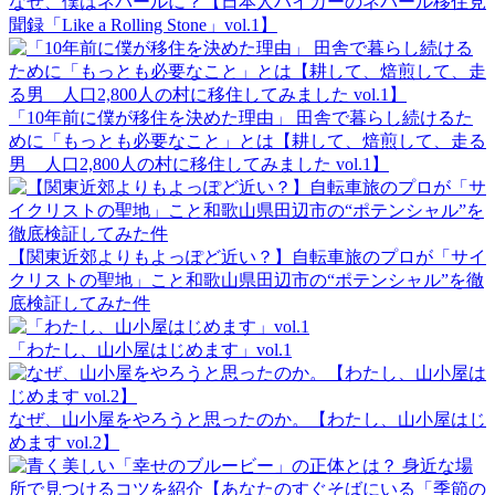
なぜ、僕はネパールに？【日本人ハイカーのネパール移住見
聞録「Like a Rolling Stone」vol.1】
「10年前に僕が移住を決めた理由」 田舎で暮らし続けるた
めに「もっとも必要なこと」とは【耕して、焙煎して、走る
男 人口2,800人の村に移住してみました vol.1】
【関東近郊よりもよっぽど近い？】自転車旅のプロが「サイ
クリストの聖地」こと和歌山県田辺市の“ポテンシャル”を徹
底検証してみた件
「わたし、山小屋はじめます」vol.1
なぜ、山小屋をやろうと思ったのか。【わたし、山小屋はじ
めます vol.2】