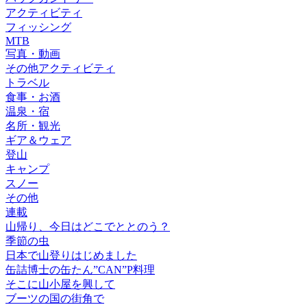
アクティビティ
フィッシング
MTB
写真・動画
その他アクティビティ
トラベル
食事・お酒
温泉・宿
名所・観光
ギア＆ウェア
登山
キャンプ
スノー
その他
連載
山帰り、今日はどこでととのう？
季節の虫
日本で山登りはじめました
缶詰博士の缶たん”CAN”P料理
そこに山小屋を興して
ブーツの国の街角で