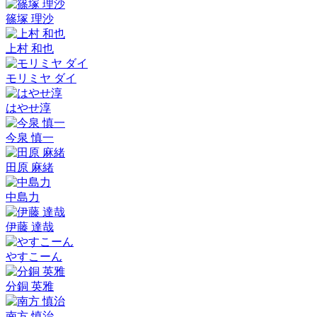
篠塚 理沙
上村 和也
モリミヤ ダイ
はやせ淳
今泉 慎一
田原 麻緒
中島力
伊藤 達哉
やすこーん
分銅 英雅
南方 慎治