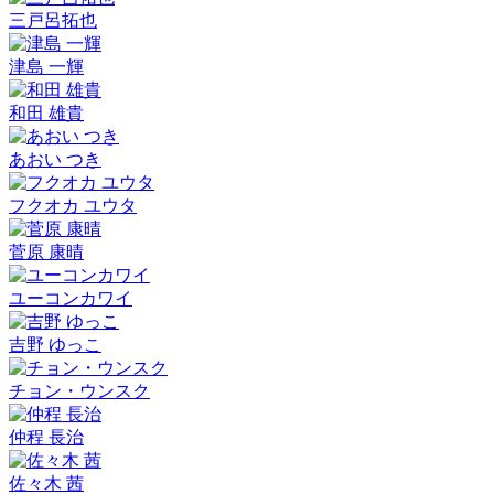
三戸呂拓也
津島 一輝
和田 雄貴
あおい つき
フクオカ ユウタ
菅原 康晴
ユーコンカワイ
吉野 ゆっこ
チョン・ウンスク
仲程 長治
佐々木 茜