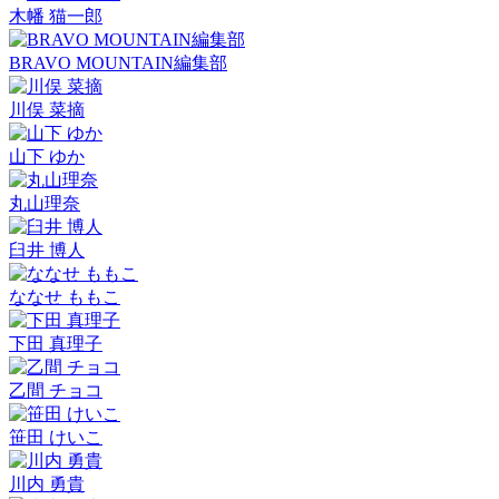
木幡 猫一郎
BRAVO MOUNTAIN編集部
川俣 菜摘
山下 ゆか
丸山理奈
臼井 博人
ななせ ももこ
下田 真理子
乙間 チョコ
笹田 けいこ
川内 勇貴