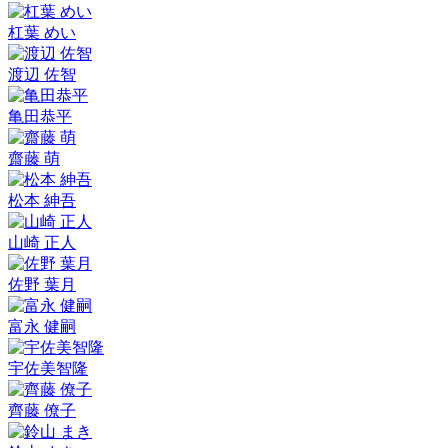
杠葉 めい
渡辺 佐智
亀田恭平
齋藤 萌
松本 紳吾
山崎 正人
佐野 葉月
富永 健嗣
宇佐美智隆
齊藤 僚子