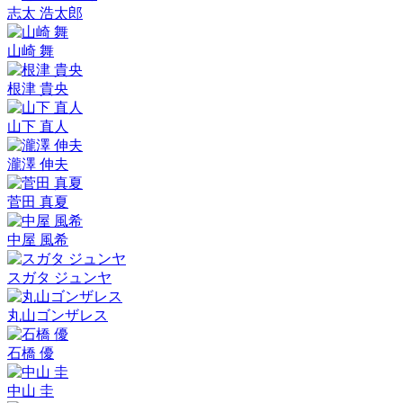
志太 浩太郎
山崎 舞
根津 貴央
山下 直人
瀧澤 伸夫
菅田 真夏
中屋 風希
スガタ ジュンヤ
丸山ゴンザレス
石橋 優
中山 圭