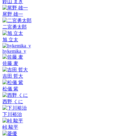
鈴山 まき
尾野 雄一
二宮勇太郎
旭 立太
hykemika_y
佐藤 麦
吉田 哲大
松儀 紫
西野 くに
下川裕治
峠 駿平