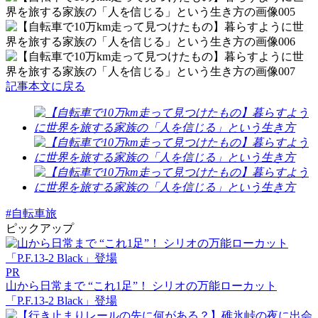
記事本文に戻る
#自転車旅
ピックアップ
PR
山から日常まで “これ1足”！ シリオの万能ローカット
「P.F.13-2 Black」登場