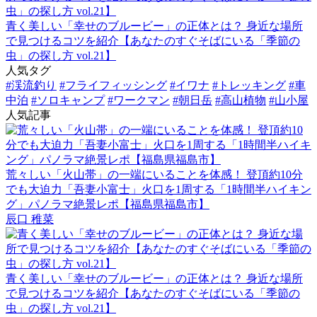
青く美しい「幸せのブルービー」の正体とは？ 身近な場所
で見つけるコツを紹介【あなたのすぐそばにいる「季節の
虫」の探し方 vol.21】
人気タグ
#渓流釣り
#フライフィッシング
#イワナ
#トレッキング
#車
中泊
#ソロキャンプ
#ワークマン
#朝日岳
#高山植物
#山小屋
人気記事
荒々しい「火山帯」の一端にいることを体感！ 登頂約10分
でも大迫力「吾妻小富士」火口を1周する「1時間半ハイキン
グ」パノラマ絶景レポ【福島県福島市】
辰口 稚菜
青く美しい「幸せのブルービー」の正体とは？ 身近な場所
で見つけるコツを紹介【あなたのすぐそばにいる「季節の
虫」の探し方 vol.21】