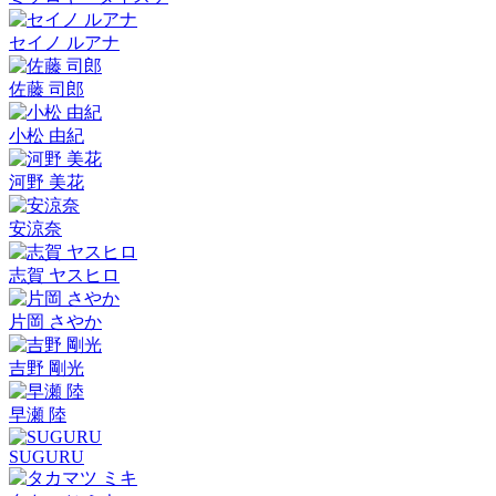
セイノ ルアナ
佐藤 司郎
小松 由紀
河野 美花
安涼奈
志賀 ヤスヒロ
片岡 さやか
吉野 剛光
早瀬 陸
SUGURU