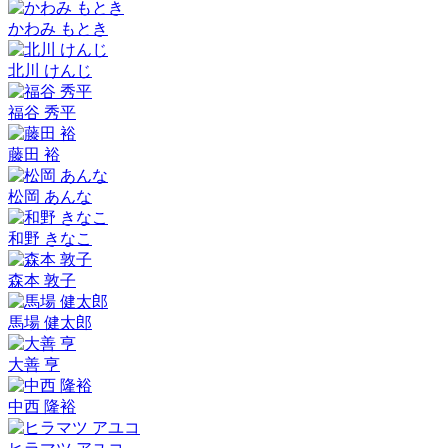
かわみ もとき
北川 けんじ
福谷 秀平
藤田 裕
松岡 あんな
和野 きなこ
森本 敦子
馬場 健太郎
大善 亨
中西 隆裕