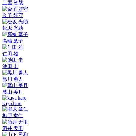
土屋 智哉
金子 好守
松坂 光助
高輪 葉子
仁田 雄
池田 圭
黒川 勇人
葉山 美月
kayu haru
柳原 章仁
酒井 天里