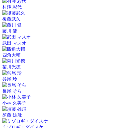
村澤 彩代
後藤武久
藤川 健
武田 マスオ
四角大輔
菊川光徳
呉尾 玲
長尾 そら
小林 久美子
須藤 雄飛
ミゾロギ・ダイスケ