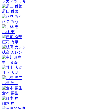
タカマツ ミキ
辰口 稚菜
伏見 みう
小林 恵
庄司 有華
穂高 カレン
中川政寿
井上 大助
小雀 陣二
倉本 菜生
細木 翔