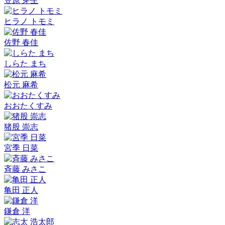
笠原 芽生
ヒラノ トモミ
佐野 春佳
しらた まち
松元 麻希
おおたくすみ
猪股 崇志
宮季 日菜
斉藤 みさこ
亀田 正人
鎌倉 洋