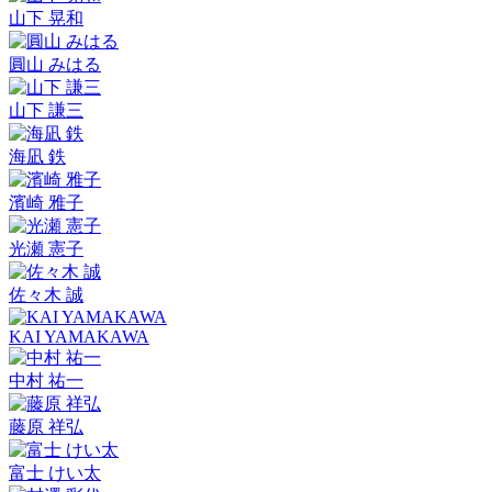
山下 晃和
圓山 みはる
山下 謙三
海凪 鉄
濱崎 雅子
光瀬 憲子
佐々木 誠
KAI YAMAKAWA
中村 祐一
藤原 祥弘
富士 けい太