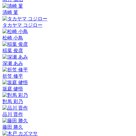
清崎 菫
タカヤマ コジロー
松崎 小鳥
稲葉 俊彦
深瀬 あみ
折笠 修平
坂庭 健悟
對馬 彩乃
品川 晋作
藤田 勝久