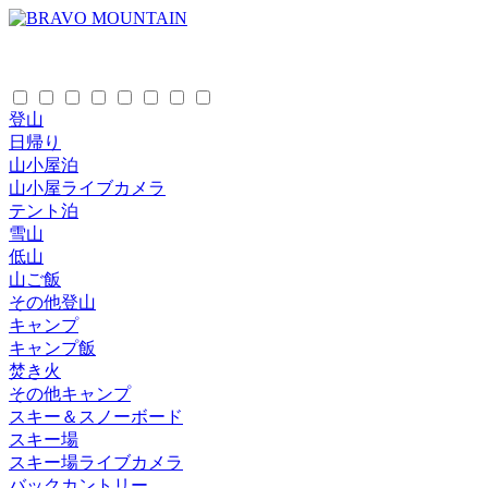
登山
日帰り
山小屋泊
山小屋ライブカメラ
テント泊
雪山
低山
山ご飯
その他登山
キャンプ
キャンプ飯
焚き火
その他キャンプ
スキー＆スノーボード
スキー場
スキー場ライブカメラ
バックカントリー