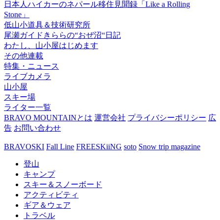
日本人ハイカーのネパール移住見聞録「Like a Rolling
Stone」
低山小道具＆技術研究所
尾瀬ガイドきららの“おぜ沼“日記
わたし、山小屋はじめます
その他連載
特集・ニュース
ライブカメラ
山小屋
スキー場
ライター一覧
BRAVO MOUNTAINとは
運営会社
プライバシーポリシー
広
告
お問い合わせ
BRAVOSKI
Fall Line
FREESKiiNG
soto
Snow trip magazine
登山
キャンプ
スキー＆スノーボード
アクティビティ
ギア＆ウェア
トラベル