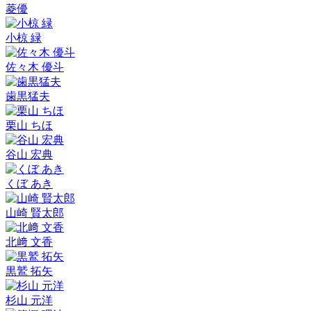
菱優
小椋 緑
佐々木 優斗
歯黒猛夫
栗山 ちほ
谷山 宏典
くぼ あき
山崎 賢太郎
北﨑 文香
黒鷲 拓矢
杉山 元洋