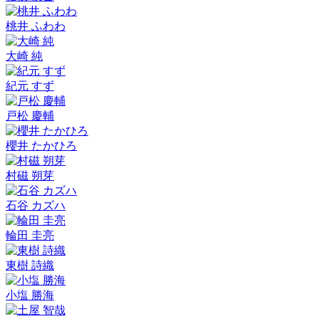
桃井 ふわわ
大崎 純
紀元 すず
戸松 慶輔
櫻井 たかひろ
村磁 朔芽
石谷 カズハ
輪田 圭亮
東樹 詩織
小塩 勝海