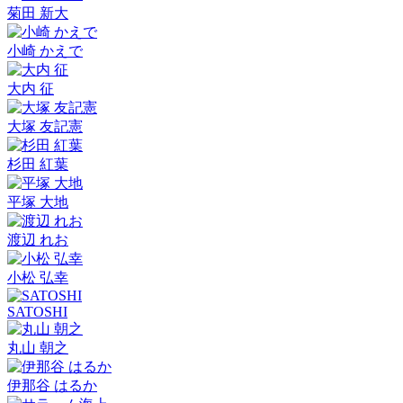
菊田 新大
小崎 かえで
大内 征
大塚 友記憲
杉田 紅葉
平塚 大地
渡辺 れお
小松 弘幸
SATOSHI
丸山 朝之
伊那谷 はるか