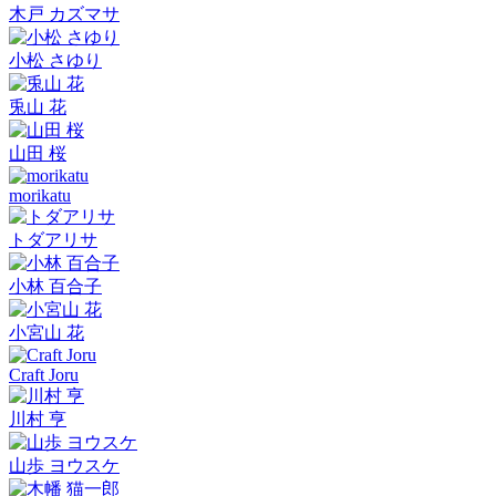
木戸 カズマサ
小松 さゆり
兎山 花
山田 桜
morikatu
トダアリサ
小林 百合子
小宮山 花
Craft Joru
川村 亨
山歩 ヨウスケ