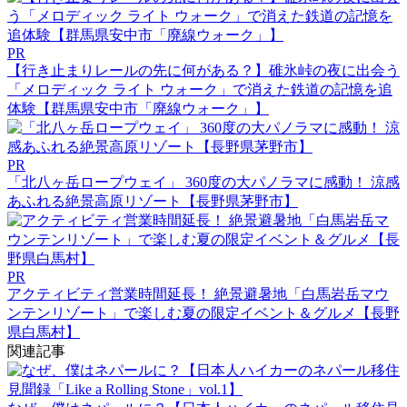
PR
【行き止まりレールの先に何がある？】碓氷峠の夜に出会う
「メロディック ライト ウォーク」で消えた鉄道の記憶を追
体験【群馬県安中市「廃線ウォーク」】
PR
「北八ヶ岳ロープウェイ」 360度の大パノラマに感動！ 涼感
あふれる絶景高原リゾート【長野県茅野市】
PR
アクティビティ営業時間延長！ 絶景避暑地「白馬岩岳マウ
ンテンリゾート」で楽しむ夏の限定イベント＆グルメ【長野
県白馬村】
関連記事