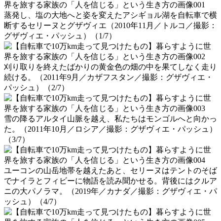
蒸発し、塩の大地へと姿を変えたアシギョル湖を自転車で横
断するセリーヌとグザヴィエ（2010年11月／トルコ／撮影：
グザヴィエ・パッシュ）（1/7）
刈り取りを終えたばかりの黄金色の畑の中を果てしなく走り
続ける。（2011年9月／カザフスタン／撮影：グザヴィエ・
パッシュ）（2/7）
雪の降るアルタイ山脈を越え、私たちはモンゴルへと向かっ
た。（2011年10月／ロシア／撮影：グザヴィエ・パッシュ）
（3/7）
ユーコンの山岳地帯を越えたあと、セリーヌはテントのそば
でナイラとフィビーに物語を読み聞かせる。背後にはクルア
ニの大パノラマ。（2019年／カナダ／撮影：グザヴィエ・パ
ッシュ）（4/7）