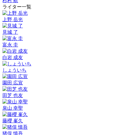
杉村 航
ライター一覧
上野 岳光
見城 了
富永 圭
白岩 成友
しょういち
園田 広宣
田芝 也友
泉山 幸聖
藤櫻 峯久
猪俣 慎吾