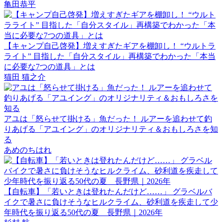
亀田恭平
【キャンプ自己啓発】増えすぎたギアを棚卸し！ “ウルトラ
ライト” 目指した「自分スタイル」再構築でわかった「本当
に必要な7つの道具」とは
猫田 猫之介
アユは「怒らせて掛ける」魚だった！ ルアーを追わせて釣
りあげる「アユイング」のオリジナリティ＆おもしろさを知
る
あめのちはれ
【自転車】「若いときは登れたんだけど……」 グラベルバ
イクで暑さに負けそうなヒルクライム、砂利道を疾走して少
年時代を振り返る50代の夏 長野県｜2026年