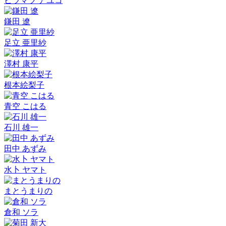
ヒラマツ アユコ
鎌田 遼
足立 亜里紗
澤村 康平
根本絵梨子
青空 こはる
石川 雄一
田中 あずみ
水卜 ヤマト
まとうまりの
倉和 ソラ