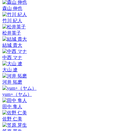
森山 伸也
竹川 紀人
松井英子
結城 貴大
中西 マナ
大山 遼
河井 拓磨
yum+（ヤム）
田中 隼人
佐野 仁美