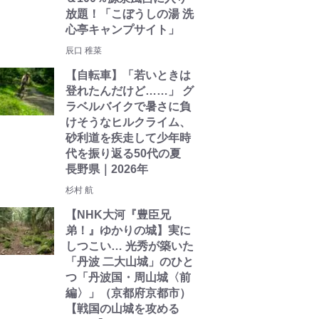
放題！「こぼうしの湯 洗
心亭キャンプサイト」
辰口 稚菜
【自転車】「若いときは
登れたんだけど……」 グ
ラベルバイクで暑さに負
けそうなヒルクライム、
砂利道を疾走して少年時
代を振り返る50代の夏
長野県｜2026年
杉村 航
【NHK大河『豊臣兄
弟！』ゆかりの城】実に
しつこい… 光秀が築いた
「丹波 二大山城」のひと
つ「丹波国・周山城〈前
編〉」（京都府京都市）
【戦国の山城を攻める