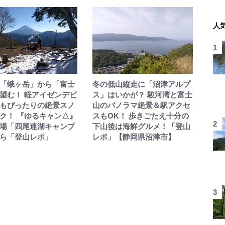
人
「蛾ヶ岳」から「富士
冬の低山縦走に「沼津アルプ
望む！ 軽アイゼンデビ
ス」はいかが？ 駿河湾と富士
もぴったりの絶景スノ
山のパノラマ絶景＆駅アクセ
ク！ 『ゆるキャン△』
スもOK！ 歩きごたえ十分の
場「四尾連湖キャンプ
下山後は海鮮グルメ！「登山
ら「登山レポ」
レポ」【静岡県沼津市】