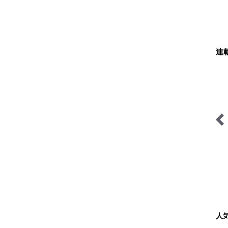
連
わたし、山小屋はじめます
尾瀬ガイドきららの“おぜ
沼“日記
人