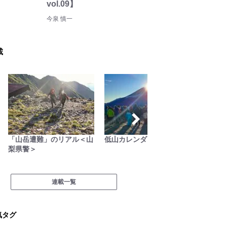
vol.09】
今泉 慎一
載
「山岳遭難」のリアル＜山
低山カレンダー
古くて
梨県警＞
ラフト
連載一覧
気タグ