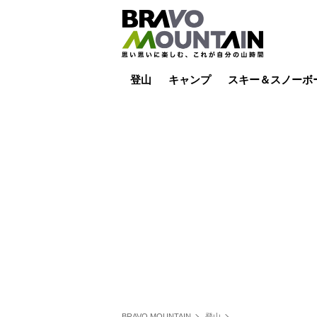
登山
キャンプ
スキー＆スノーボ
山小屋泊
山小屋ライブカメラ
テント泊
雪山
低山
山ご飯
その他登山
焚き火
その他キャンプ
スキー場ライブカ
バックカントリー
日帰り
キャンプ飯
スキー場
BRAVO MOUNTAIN
登山