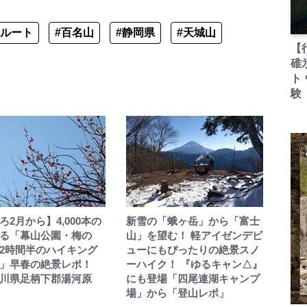
#ルート
#百名山
#静岡県
#天城山
【
碓
ト
験
ろ2月から】4,000本の
新雪の「蛾ヶ岳」から「富士
る「幕山公園・梅の
山」を望む！ 軽アイゼンデビ
2時間半のハイキング
ューにもぴったりの絶景スノ
」早春の絶景レポ！
ーハイク！ 『ゆるキャン△』
川県足柄下郡湯河原
にも登場「四尾連湖キャンプ
場」から「登山レポ」