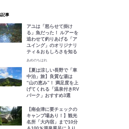
気記事
アユは「怒らせて掛け
る」魚だった！ ルアーを
追わせて釣りあげる「ア
ユイング」のオリジナリ
ティ＆おもしろさを知る
あめのちはれ
【夏は涼しい長野で「車
中泊」旅】良質な湯は
“山の恵み”！ 満足度を上
げてくれる「温泉付きRV
パーク」おすすめ3選
【南会津に要チェックの
キャンプ場あり！】観光
名所「大内宿」まで10分
＆100％源泉風呂に入り