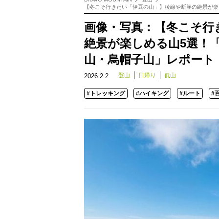
【冬こそ行きたい「伊豆の山」】稜線や断崖の絶景が楽
画像・写真：【冬こそ行
絶景が楽しめる山5選！
山・烏帽子山」レポート【
登山
日帰り
低山
2026.2.2
#トレッキング
#ハイキング
#ルート
#