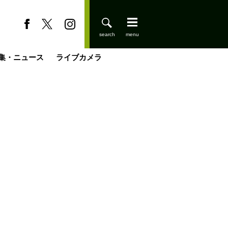
集・ニュース
ライブカメラ
缶たん”CAN”P料理
小屋を興して
国の街角で
ーのネパール移住見聞録「Like a Rolling Stone」
具＆技術研究所
きららの“おぜ沼“日記
山小屋はじめます
煎して走る男
載
スキー場
登りはじめました
山小屋