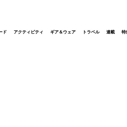
ード
アクティビティ
ギア＆ウェア
トラベル
連載
特
メラ
MTB
写真・動画
その他アクティビティ
キャンプ
スノー
その他
温泉・宿
名所・観光
缶詰博士の
そこに山
ブーツの
季節の虫
日本人ハイカ
低山小道
尾瀬ガイド
わたし、
耕して焙
その他連
フィッシング
登山
食事・お酒
日本で山