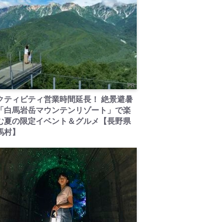
PR
クティビティ営業時間延長！ 絶景避暑
「白馬岩岳マウンテンリゾート」で楽
む夏の限定イベント＆グルメ【長野県
馬村】