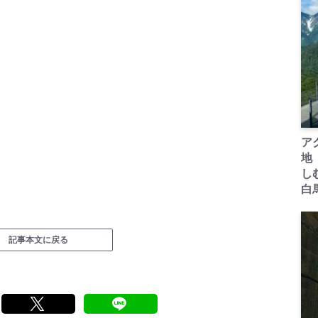
ア
地
し
白
記事本文に戻る