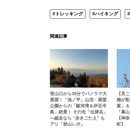
#トレッキング
#ハイキング
関連記事
登山口から30分でパノラマ大
【見ご
展望！「池ノ平」山頂・展望
梅が彩
公園からの「駿河湾＆伊豆半
宴」＆
島」絶景！ その先「位牌岳」
「幕山
へ縦走なら “歩きごたえ” も
【神奈
アリ「登山レポ」
町】