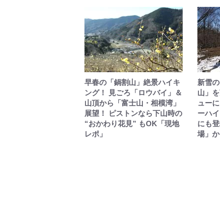
早春の「鍋割山」絶景ハイキ
新雪の
ング！ 見ごろ「ロウバイ」＆
山」を
山頂から「富士山・相模湾」
ューに
展望！ ピストンなら下山時の
ーハイ
“おかわり花見” もOK「現地
にも登
レポ」
場」か