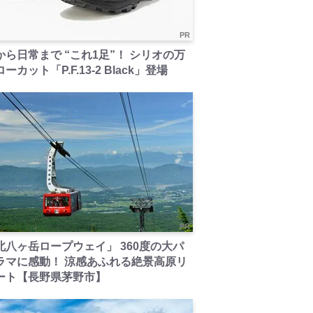
PR
から日常まで “これ1足”！ シリオの万
ーカット「P.F.13-2 Black」登場
PR
北八ヶ岳ロープウェイ」 360度の大パ
ラマに感動！ 涼感あふれる絶景高原リ
ート【長野県茅野市】