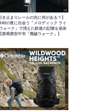
PR
行き止まりレールの先に何がある？】
氷峠の夜に出会う「メロディック ライ
 ウォーク」で消えた鉄道の記憶を追体
【群馬県安中市「廃線ウォーク」】