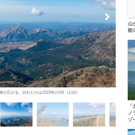
山
能ロ
広がる。訪れたのは2023年の3月（1/10）
「
ノ
ゾ