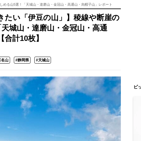
しめる山5選！「天城山・達磨山・金冠山・高通山・烏帽子山」レポート
きたい「伊豆の山」】稜線や断崖の
「天城山・達磨山・金冠山・高通
合計10枚】
百名山
#静岡県
#天城山
ピ