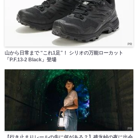
PR
山から日常まで “これ1足”！ シリオの万能ローカット
「P.F.13-2 Black」登場
PR
【行き止まりレールの先に何がある？】碓氷峠の夜に出会