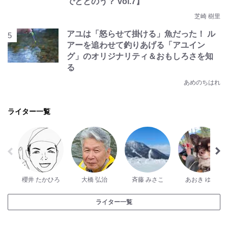
でととのう？ vol.7】
芝崎 樹里
アユは「怒らせて掛ける」魚だった！ ル
アーを追わせて釣りあげる「アユイン
グ」のオリジナリティ＆おもしろさを知
る
あめのちはれ
ライター一覧
櫻井 たかひろ
大橋 弘治
斉藤 みさこ
あおき ゆう
ライター一覧