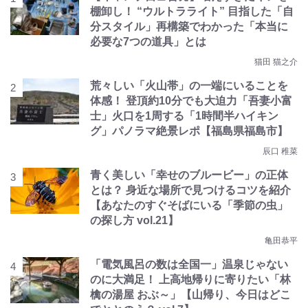
棚卸し！ “ウルトラライト” 目指した「自
分スタイル」再構築でわかった「本当に
必要な7つの道具」とは
猫田 猫之介
荒々しい「火山帯」の一端にいることを
体感！ 登頂約10分でも大迫力「吾妻小富
士」火口を1周する「1時間半ハイキン
グ」パノラマ絶景レポ【福島県福島市】
辰口 稚菜
青く美しい「幸せのブルービー」の正体
とは？ 身近な場所で見つけるコツを紹介
【あなたのすぐそばにいる「季節の虫」
の探し方 vol.21】
亀田恭平
「電気風呂の数は全国一」温泉じゃない
のに大満足！ 上高地帰りに寄りたい「林
檎の湯屋 おぶ～」【山帰り、今日はどこ