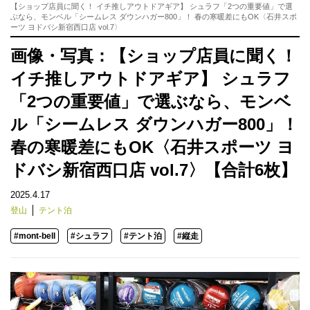
【ショップ店員に聞く！ イチ推しアウトドアギア】 シュラフ「2つの重要値」で選
ぶなら、モンベル「シームレス ダウンハガー800」！ 春の寒暖差にもOK〈石井スポ
ーツ ヨドバシ新宿西口店 vol.7〉
画像・写真：【ショップ店員に聞く！
イチ推しアウトドアギア】 シュラフ
「2つの重要値」で選ぶなら、モンベ
ル「シームレス ダウンハガー800」！
春の寒暖差にもOK〈石井スポーツ ヨ
ドバシ新宿西口店 vol.7〉【合計6枚】
2025.4.17
登山
テント泊
#mont-bell
#シュラフ
#テント泊
#縦走