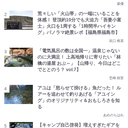
菱優
荒々しい「火山帯」の一端にいることを
体感！ 登頂約10分でも大迫力「吾妻小富
士」火口を1周する「1時間半ハイキン
グ」パノラマ絶景レポ【福島県福島市】
辰口 稚菜
「電気風呂の数は全国一」温泉じゃない
のに大満足！ 上高地帰りに寄りたい「林
檎の湯屋 おぶ～」【山帰り、今日はどこ
でととのう？ vol.7】
芝崎 樹里
アユは「怒らせて掛ける」魚だった！ ル
アーを追わせて釣りあげる「アユイン
グ」のオリジナリティ＆おもしろさを知
る
あめのちはれ
【キャンプ自己啓発】増えすぎたギアを