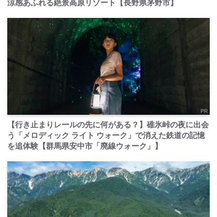
涼感あふれる絶景高原リゾート【長野県茅野市】
PR
【行き止まりレールの先に何がある？】碓氷峠の夜に出会
う「メロディック ライト ウォーク」で消えた鉄道の記憶
を追体験【群馬県安中市「廃線ウォーク」】