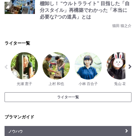
棚卸し！ “ウルトラライト” 目指した「自
分スタイル」再構築でわかった「本当に
必要な7つの道具」とは
猫田 猫之介
ライター一覧
光瀬 憲子
上村 和也
小林 百合子
兎山 花
ライター一覧
ブラマンガイド
ノウハウ