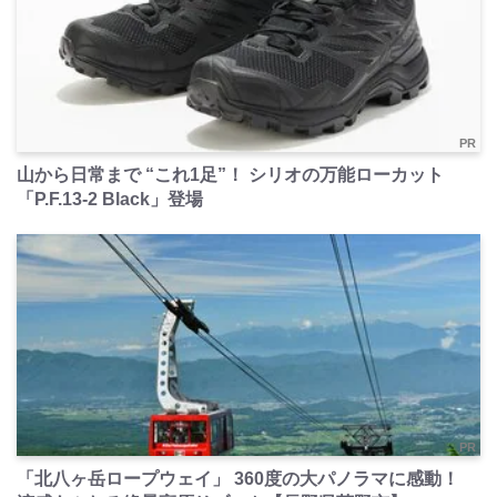
PR
山から日常まで “これ1足”！ シリオの万能ローカット
「P.F.13-2 Black」登場
PR
「北八ヶ岳ロープウェイ」 360度の大パノラマに感動！