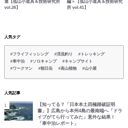
選【低山小道具＆技術研究所
編＞【低山小道具＆技術研究
vol.26】
所 vol.41】
人気タグ
#フライフィッシング
#渓流釣り
#トレッキング
#車中泊
#ソロキャンプ
#キャンプサイト
#ワークマン
#朝日岳
#高山植物
#山小屋
人気記事
【知ってる？「日本本土四極踏破証明
書」】広島から本州4島の最南端へ「ドラ
イブがてら行ってみた」意外な結果！
「車中泊レポート」