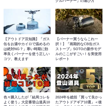
グルバーナー」の選び方
【アウトドア豆知識】「ガス
【バーナー買うならこれ一
缶をお湯やカイロで温めるの
択！】「画期的なCB缶ガス
は絶対NG？」寒い時期に効
ストーブ」SOTOの新作モデ
率良くバーナーを使う正しい
ルのここがすごい！を実使用
コツ、教えます
レポート
色々購入したが「結局コレを
2024年を総括「買って良かっ
よく使う」大定番登山道具10
たアウトドアギア10選」＜後