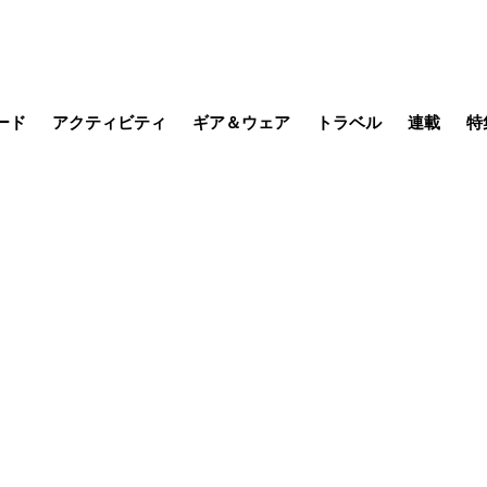
ード
アクティビティ
ギア＆ウェア
トラベル
連載
特
メラ
MTB
写真・動画
その他アクティビティ
キャンプ
スノー
その他
温泉・宿
名所・観光
日本で山
缶詰博士の
そこに山
ブーツの
日本人ハイカ
低山小道
尾瀬ガイド
わたし、
耕して焙
その他連
フィッシング
登山
食事・お酒
季節の虫