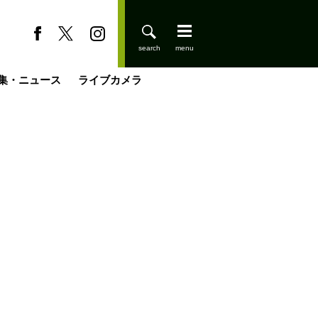
集・ニュース
ライブカメラ
登りはじめました
缶たん”CAN”P料理
小屋を興して
国の街角で
ーのネパール移住見聞録「Like a Rolling Stone」
具＆技術研究所
きららの“おぜ沼“日記
山小屋はじめます
煎して走る男
載
スキー場
山小屋