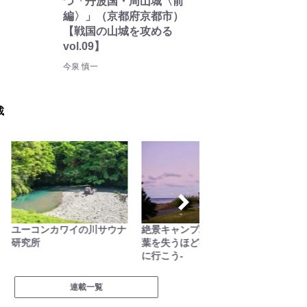
つ「丹波国・周山城〈前
編〉」（京都府京都市）
【戦国の山城を攻める
vol.09】
今泉 慎一
載
ユーコンカワイの川サウナ
絶景キャンプ場ガイド-言
缶詰博士
研究所
葉を失うほどの風景に会い
料理
に行こう-
連載一覧