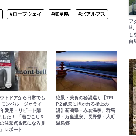
#ロープウェイ
#岐阜県
#北アルプス
ア
地
し
白
ウトドアから日常でも
絶景・美食の秘湯巡り【TRI
 モンベル「ジオライ
P.2 絶景に抱かれる極上の
4年愛用・リピート購
湯】新潟県・赤倉温泉、群馬
ました！ 「着ごこち＆
県・万座温泉、長野県・大町
の注意点＆気になる臭
温泉郷
」レポート