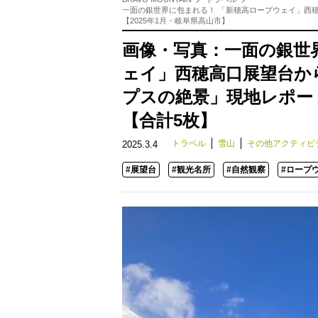
一面の銀世界に包まれる！ 「新穂高ロープウェイ」西
【2025年1月・岐阜県高山市】
画像・写真：一面の銀世
ェイ」西穂高口展望台か
プスの絶景」現地レポート
【合計5枚】
トラベル
雪山
その他アクティビ
2025.3.4
#展望台
#観光名所
#自然観察
#ロープ