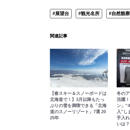
#展望台
#観光名所
#自然観察
関連記事
【春スキー＆スノーボードは
冬のア
北海道で！】3月以降もたっ
活躍！
ぷりの雪を満喫できる「北海
ン」“
道のスノーリゾート」7選 20
入”し
25年
手入れ
いは？