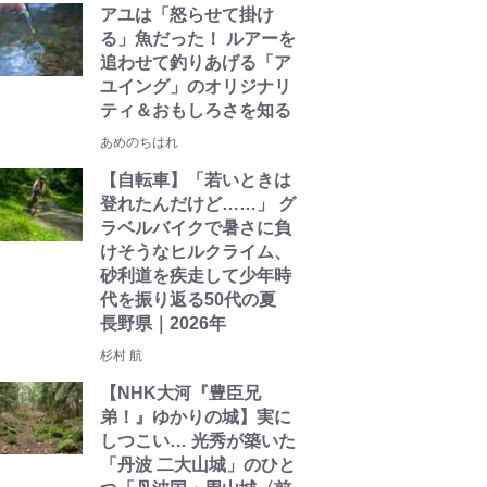
アユは「怒らせて掛け
る」魚だった！ ルアーを
追わせて釣りあげる「ア
ユイング」のオリジナリ
ティ＆おもしろさを知る
あめのちはれ
【自転車】「若いときは
登れたんだけど……」 グ
ラベルバイクで暑さに負
けそうなヒルクライム、
砂利道を疾走して少年時
代を振り返る50代の夏
長野県｜2026年
杉村 航
【NHK大河『豊臣兄
弟！』ゆかりの城】実に
しつこい… 光秀が築いた
「丹波 二大山城」のひと