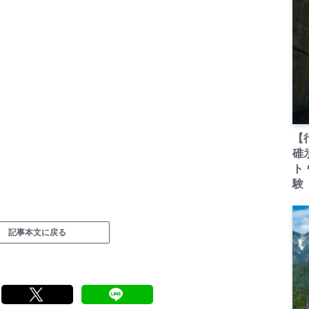
【
碓
ト
験
記事本文に戻る