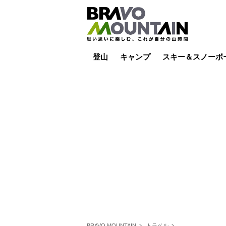
登山
キャンプ
スキー＆スノーボ
山小屋泊
山小屋ライブカメラ
テント泊
雪山
低山
山ご飯
その他登山
焚き火
その他キャンプ
スキー場ライブカ
バックカントリー
日帰り
キャンプ飯
スキー場
BRAVO MOUNTAIN
トラベル