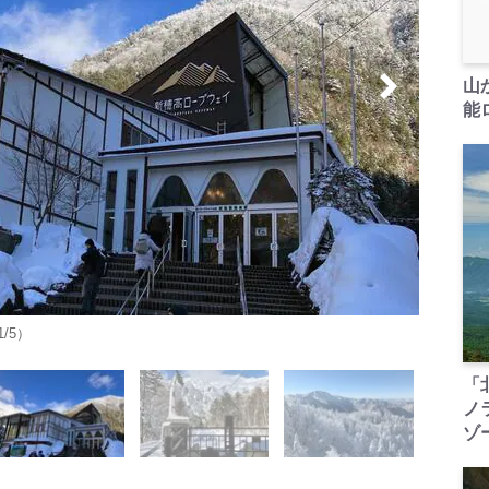
山
能ロ
/5）
「
ノ
ゾ