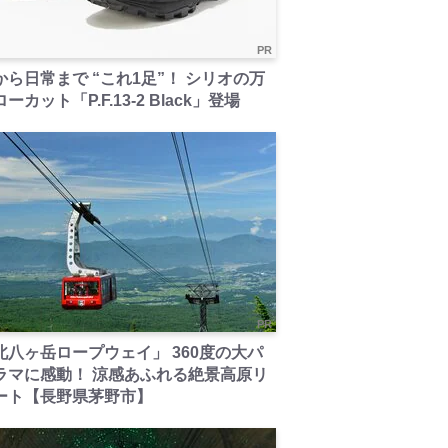
PR
から日常まで “これ1足”！ シリオの万
ーカット「P.F.13-2 Black」登場
PR
北八ヶ岳ロープウェイ」 360度の大パ
ラマに感動！ 涼感あふれる絶景高原リ
ート【長野県茅野市】