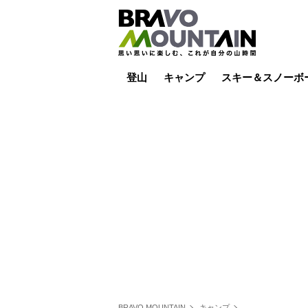
登山
キャンプ
スキー＆スノーボ
山小屋泊
山小屋ライブカメラ
テント泊
雪山
低山
山ご飯
その他登山
焚き火
その他キャンプ
スキー場ライブカ
バックカントリー
日帰り
キャンプ飯
スキー場
BRAVO MOUNTAIN
キャンプ