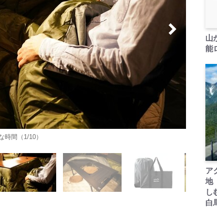
山
能ロ
時間（1/10）
ア
地
し
白