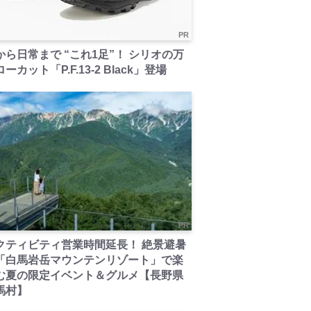
PR
から日常まで “これ1足”！ シリオの万
ーカット「P.F.13-2 Black」登場
PR
クティビティ営業時間延長！ 絶景避暑
「白馬岩岳マウンテンリゾート」で楽
む夏の限定イベント＆グルメ【長野県
馬村】