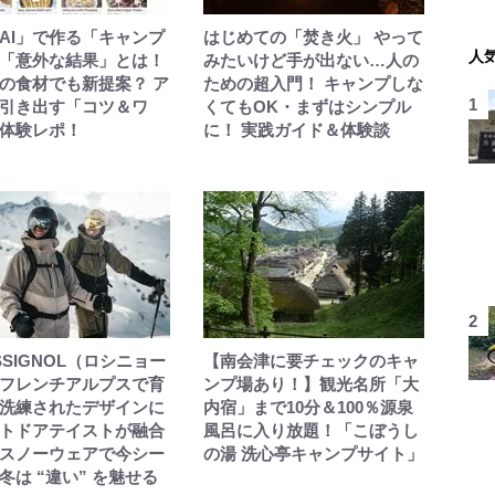
AI」で作る「キャンプ
はじめての「焚き火」 やって
人
「意外な結果」とは！
みたいけど手が出ない…人の
の食材でも新提案？ ア
ための超入門！ キャンプしな
引き出す「コツ＆ワ
くてもOK・まずはシンプル
体験レポ！
に！ 実践ガイド＆体験談
SSIGNOL（ロシニョー
【南会津に要チェックのキャ
フレンチアルプスで育
ンプ場あり！】観光名所「大
洗練されたデザインに
内宿」まで10分＆100％源泉
トドアテイストが融合
風呂に入り放題！「こぼうし
スノーウェアで今シー
の湯 洗心亭キャンプサイト」
冬は “違い” を魅せる