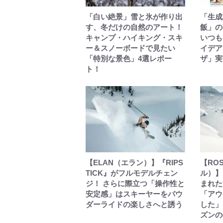
「白い絶景」雪と氷が作り出
「生成
す、冬だけの自然のアート！
飯」の
キャンプ・ハイキング・スキ
いつも
ー＆スノーボードで見たい
イデア
「特別な景色」4選レポー
ザ」実
ト！
【ELAN（エラン）】『RIPS
【RO
TICK』がフルモデルチェン
ル）】
ジ！ さらに際立つ「操作性と
まれた
安定感」はスキーヤーをパウ
「アウ
ダーライドの楽しさへと誘う
した」
ズンの