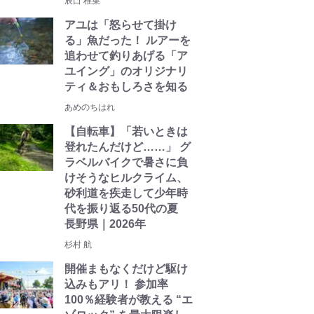
辰口 稚菜
アユは「怒らせて掛け
る」魚だった！ ルアーを
追わせて釣りあげる「ア
ユイング」のオリジナリ
ティ＆おもしろさを知る
あめのちはれ
【自転車】「若いときは
登れたんだけど……」 グ
ラベルバイクで暑さに負
けそうなヒルクライム、
砂利道を疾走して少年時
代を振り返る50代の夏
長野県｜2026年
杉村 航
開催まもなくだけど駆け
込みもアリ！ 参加率
100％経験者が教える “エ