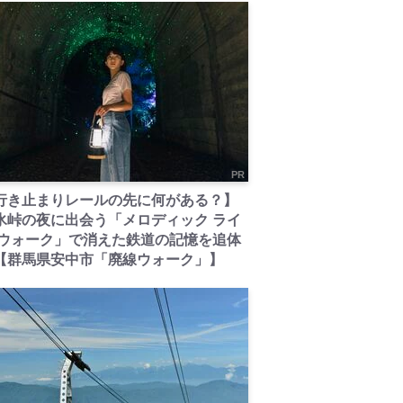
PR
行き止まりレールの先に何がある？】
氷峠の夜に出会う「メロディック ライ
 ウォーク」で消えた鉄道の記憶を追体
【群馬県安中市「廃線ウォーク」】