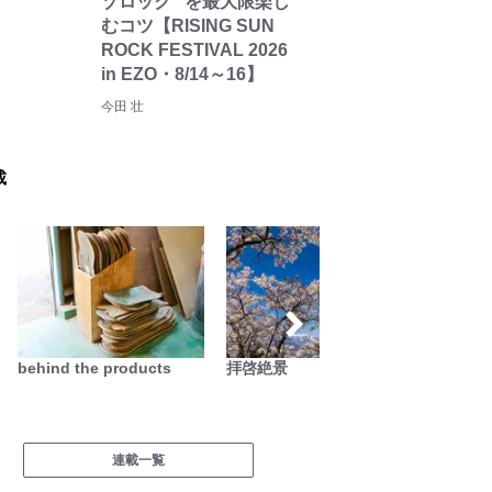
ゾロック” を最大限楽し
むコツ【RISING SUN
ROCK FESTIVAL 2026
in EZO・8/14～16】
今田 壮
載
behind the products
拝啓絶景
今日も
連載一覧