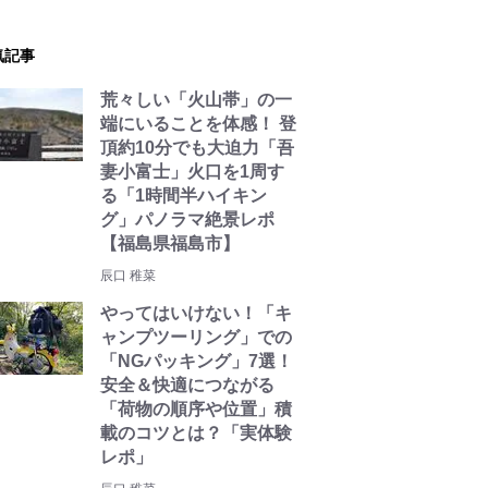
気記事
荒々しい「火山帯」の一
端にいることを体感！ 登
頂約10分でも大迫力「吾
妻小富士」火口を1周す
る「1時間半ハイキン
グ」パノラマ絶景レポ
【福島県福島市】
辰口 稚菜
やってはいけない！「キ
ャンプツーリング」での
「NGパッキング」7選！
安全＆快適につながる
「荷物の順序や位置」積
載のコツとは？「実体験
レポ」