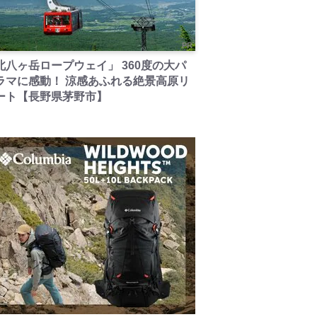
PR
北八ヶ岳ロープウェイ」 360度の大パ
ラマに感動！ 涼感あふれる絶景高原リ
ート【長野県茅野市】