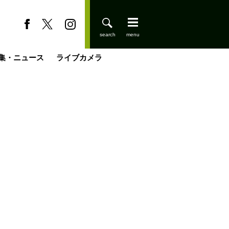
集・ニュース
ライブカメラ
缶たん”CAN”P料理
小屋を興して
国の街角で
ーのネパール移住見聞録「Like a Rolling Stone」
具＆技術研究所
きららの“おぜ沼“日記
山小屋はじめます
煎して走る男
載
スキー場
登りはじめました
山小屋