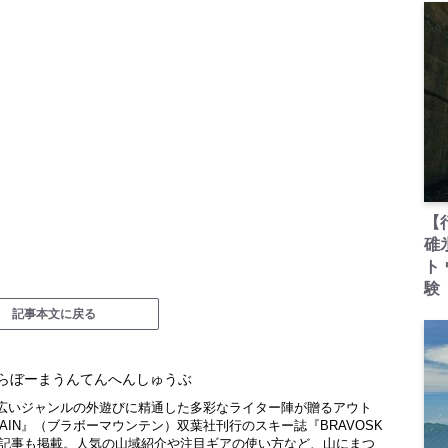
【
碓
ト
験
記事本文に戻る
らぼーまうんてんへんしゅうぶ
広いジャンルの外遊びに精通した多彩なライター陣が贈るアウト
NTAIN』（ブラボーマウンテン）双葉社刊行のスキー誌『BRAVOSK
厳選記事も掲載。人気の山域紹介や注目ギアの使い方など、山にまつ