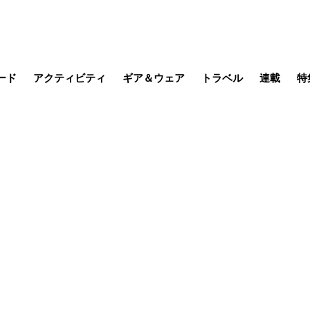
ード
アクティビティ
ギア＆ウェア
トラベル
連載
特
メラ
MTB
写真・動画
その他アクティビティ
キャンプ
スノー
その他
温泉・宿
名所・観光
缶詰博士の
そこに山
ブーツの
季節の虫
日本人ハイカ
低山小道
尾瀬ガイド
わたし、
耕して焙
その他連
フィッシング
登山
食事・お酒
日本で山