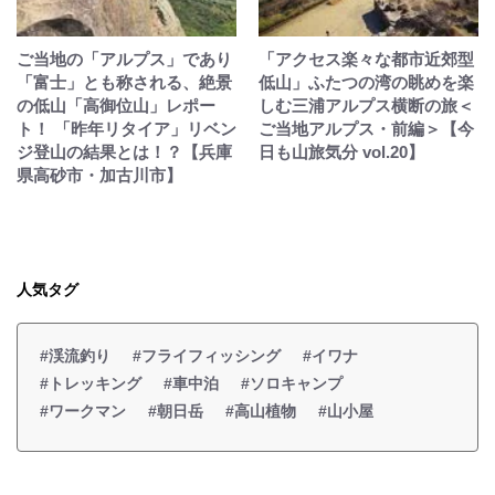
ご当地の「アルプス」であり
「アクセス楽々な都市近郊型
「富士」とも称される、絶景
低山」ふたつの湾の眺めを楽
の低山「高御位山」レポー
しむ三浦アルプス横断の旅＜
ト！ 「昨年リタイア」リベン
ご当地アルプス・前編＞【今
ジ登山の結果とは！？【兵庫
日も山旅気分 vol.20】
県高砂市・加古川市】
人気タグ
#渓流釣り
#フライフィッシング
#イワナ
#トレッキング
#車中泊
#ソロキャンプ
#ワークマン
#朝日岳
#高山植物
#山小屋