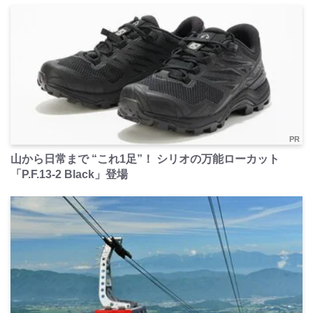
PR
山から日常まで “これ1足”！ シリオの万能ローカット
「P.F.13-2 Black」登場