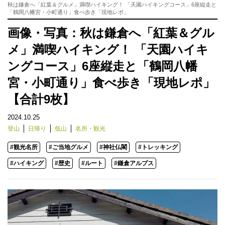
秋は鎌倉へ「紅葉＆グルメ」満喫ハイキング！ 「天園ハイキングコース」6座縦走と
「鶴岡八幡宮・小町通り」食べ歩き「現地レポ」
画像・写真：秋は鎌倉へ「紅葉＆グル
メ」満喫ハイキング！ 「天園ハイキ
ングコース」6座縦走と「鶴岡八幡
宮・小町通り」食べ歩き「現地レポ」
【合計9枚】
2024.10.25
登山
日帰り
低山
名所・観光
#観光名所
#ご当地グルメ
#神社仏閣
#トレッキング
#ハイキング
#歴史
#ルート
#鎌倉アルプス