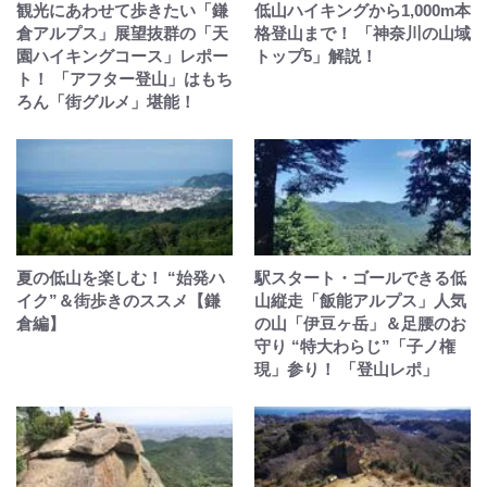
観光にあわせて歩きたい「鎌
低山ハイキングから1,000m本
倉アルプス」展望抜群の「天
格登山まで！ 「神奈川の山域
園ハイキングコース」レポー
トップ5」解説！
ト！ 「アフター登山」はもち
ろん「街グルメ」堪能！
夏の低山を楽しむ！ “始発ハ
駅スタート・ゴールできる低
イク”＆街歩きのススメ【鎌
山縦走「飯能アルプス」人気
倉編】
の山「伊豆ヶ岳」＆足腰のお
守り “特大わらじ”「子ノ権
現」参り！ 「登山レポ」