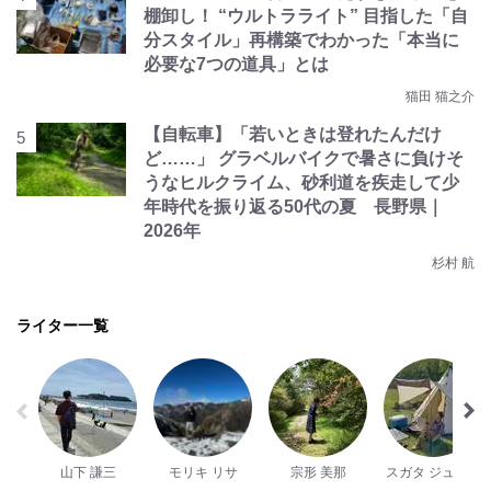
棚卸し！ “ウルトラライト” 目指した「自
分スタイル」再構築でわかった「本当に
必要な7つの道具」とは
猫田 猫之介
【自転車】「若いときは登れたんだけ
ど……」 グラベルバイクで暑さに負けそ
うなヒルクライム、砂利道を疾走して少
年時代を振り返る50代の夏 長野県｜
2026年
杉村 航
ライター一覧
山下 謙三
モリキ リサ
宗形 美那
スガタ ジュンヤ