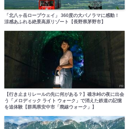
PR
「北八ヶ岳ロープウェイ」 360度の大パノラマに感動！
涼感あふれる絶景高原リゾート【長野県茅野市】
PR
【行き止まりレールの先に何がある？】碓氷峠の夜に出会
う「メロディック ライト ウォーク」で消えた鉄道の記憶
を追体験【群馬県安中市「廃線ウォーク」】