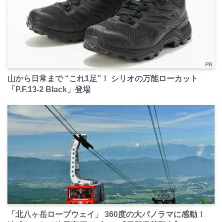
PR
山から日常まで “これ1足”！ シリオの万能ローカット
「P.F.13-2 Black」登場
PR
「北八ヶ岳ロープウェイ」 360度の大パノラマに感動！