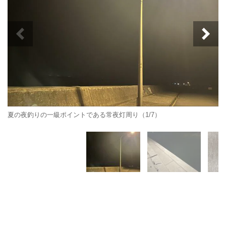
夏の夜釣りの一級ポイントである常夜灯周り（1/7）