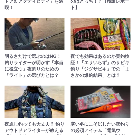
ドア& アクティビティ」を満
のはどっち！？【検証レポー
喫！
ト】
明るさだけで選ぶのはNG！
夜でも効果はあるのか実釣検
釣りライターが明かす「本当
証！「エサいらず」のサビキ
に役立つ」夜釣りのための
釣り「ジグサビキ」での「ま
「ライト」の選び方とは？
さかの爆釣結果」とは？
夜通し釣っても大丈夫？ 釣り
寒い冬にこそ試したい夜釣り
アウトドアライターが教える
の必須アイテム「電気ウ