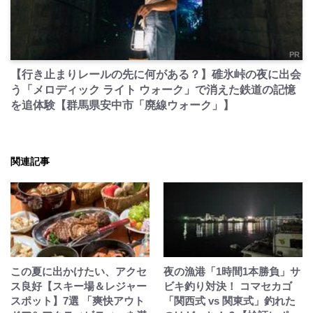
PR
【行き止まりレールの先に何がある？】碓氷峠の夜に出会
う「メロディック ライト ウォーク」で消えた鉄道の記憶
を追体験【群馬県安中市「廃線ウォーク」】
関連記事
この夏に出かけたい、アクセ
夜の漁港「1時間1本勝負」サ
ス良好【スキー場＆レジャー
ビキ釣り対決！ コマセカゴ
スポット】7選 「爽快アウト
「関西式 vs 関東式」釣れた