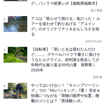
グ」パノラマ絶景レポ【福島県福島市】
辰口 稚菜
アユは「怒らせて掛ける」魚だった！ ル
アーを追わせて釣りあげる「アユイン
グ」のオリジナリティ＆おもしろさを知
る
あめのちはれ
【自転車】「若いときは登れたんだけ
ど……」 グラベルバイクで暑さに負けそ
うなヒルクライム、砂利道を疾走して少
年時代を振り返る50代の夏 長野県｜
2026年
杉村 航
やってはいけない！「キャンプツーリン
グ」での「NGパッキング」7選！ 安全＆
快適につながる「荷物の順序や位置」積
載のコツとは？「実体験レポ」