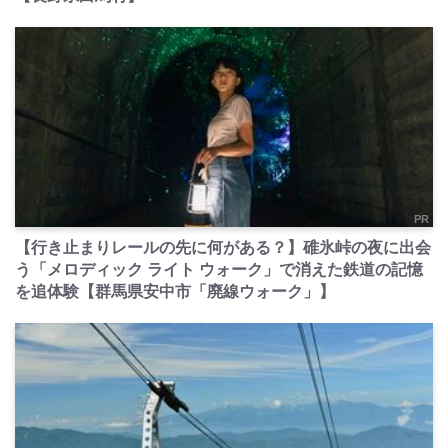
PR
【行き止まりレールの先に何がある？】碓氷峠の夜に出会
う「メロディック ライト ウォーク」で消えた鉄道の記憶
を追体験【群馬県安中市「廃線ウォーク」】