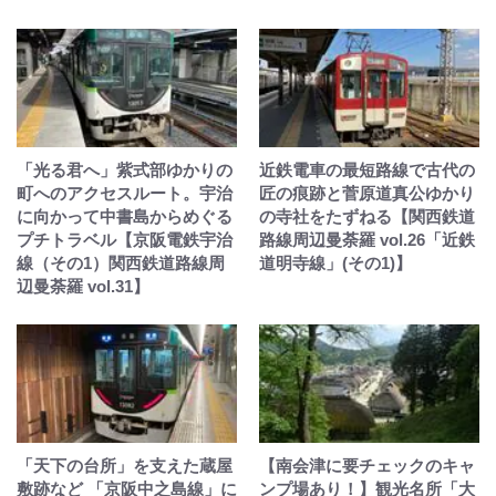
「光る君へ」紫式部ゆかりの
近鉄電車の最短路線で古代の
町へのアクセスルート。宇治
匠の痕跡と菅原道真公ゆかり
に向かって中書島からめぐる
の寺社をたずねる【関西鉄道
プチトラベル【京阪電鉄宇治
路線周辺曼荼羅 vol.26「近鉄
線（その1）関西鉄道路線周
道明寺線」(その1)】
辺曼荼羅 vol.31】
「天下の台所」を支えた蔵屋
【南会津に要チェックのキャ
敷跡など 「京阪中之島線」に
ンプ場あり！】観光名所「大