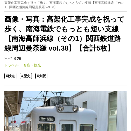
高架化工事完成を祝って歩く、南海電鉄でもっとも短い支線【南海高師浜線（その
1）関西鉄道路線周辺曼荼羅 vol.38】
画像・写真：高架化工事完成を祝って
歩く、南海電鉄でもっとも短い支線
【南海高師浜線（その1）関西鉄道路
線周辺曼荼羅 vol.38】【合計5枚】
2024.8.26
トラベル
名所・観光
#鉄道
#歴史
#大阪