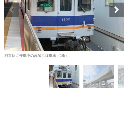
羽衣駅に停車中の高師浜線車両（1/5）