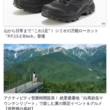
PR
山から日常まで “これ1足”！ シリオの万能ローカット
「P.F.13-2 Black」登場
PR
アクティビティ営業時間延長！ 絶景避暑地「白馬岩岳マ
ウンテンリゾート」で楽しむ夏の限定イベント＆グルメ
【長野県白馬村】