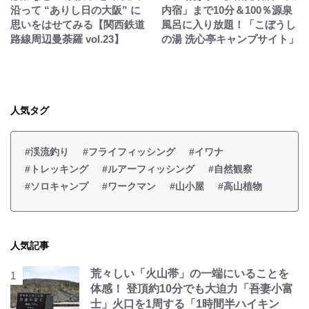
沿って “ありし日の大阪” に
内宿」まで10分＆100％源泉
思いをはせてみる【関西鉄道
風呂に入り放題！「こぼうし
路線周辺曼荼羅 vol.23】
の湯 洗心亭キャンプサイト」
人気タグ
#渓流釣り
#フライフィッシング
#イワナ
#トレッキング
#ルアーフィッシング
#自然観察
#ソロキャンプ
#ワークマン
#山小屋
#高山植物
人気記事
荒々しい「火山帯」の一端にいることを
体感！ 登頂約10分でも大迫力「吾妻小富
士」火口を1周する「1時間半ハイキン