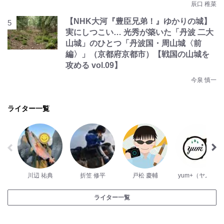
辰口 稚菜
【NHK大河『豊臣兄弟！』ゆかりの城】
実にしつこい… 光秀が築いた「丹波 二大
山城」のひとつ「丹波国・周山城〈前
編〉」（京都府京都市）【戦国の山城を
攻める vol.09】
今泉 慎一
ライター一覧
川辺 祐典
折笠 修平
戸松 慶輔
yum+（ヤム）
ライター一覧