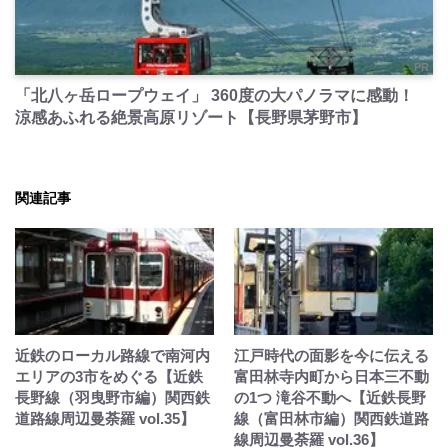
PR
「北八ヶ岳ロープウェイ」 360度の大パノラマに感動！
涼感あふれる絶景高原リゾート【長野県茅野市】
関連記事
近鉄のローカル路線で南河内
江戸時代の面影を今に伝える
エリアの3市をめぐる【近鉄
富田林寺内町から日本三不動
長野線（羽曳野市編）関西鉄
の1つ 滝谷不動へ【近鉄長野
道路線周辺曼荼羅 vol.35】
線（富田林市編）関西鉄道路
線周辺曼荼羅 vol.36】