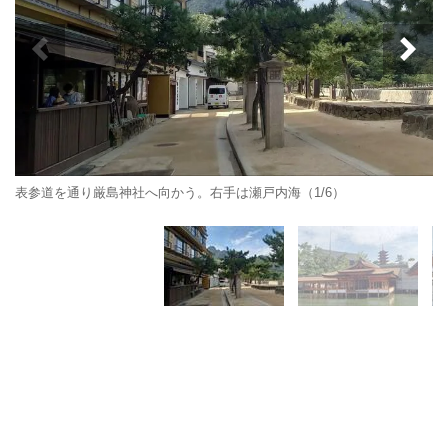
表参道を通り厳島神社へ向かう。右手は瀬戸内海（1/6）