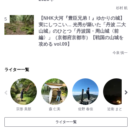
杉村 航
【NHK大河『豊臣兄弟！』ゆかりの城】
実にしつこい… 光秀が築いた「丹波 二大
山城」のひとつ「丹波国・周山城〈前
編〉」（京都府京都市）【戦国の山城を
攻める vol.09】
今泉 慎一
ライター一覧
宗形 美那
森 仁美
佐野 春佳
近衛 まどか
ライター一覧