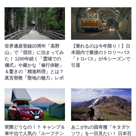
世界遺産登録20周年「高野
【乗れるのは今年限り！】日
山」で「宿坊」に泊まってみ
本国内で最後のトロリーバス
た！ 1200年続く「霊域での
「トロバス」が今シーズンで
儀式」や厳かな「修行体験」
引退
＆驚きの「精進料理」とは？
真言密教「聖地の魅力」レポ
実際どうなの！？ キャンプ＆
あこがれの固有種「キタダケ
車中泊で人気の「ルーフテン
ソウ」を一目見たい！ 日本百