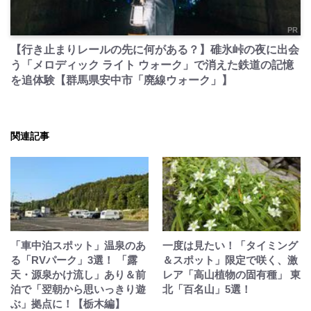
PR
【行き止まりレールの先に何がある？】碓氷峠の夜に出会
う「メロディック ライト ウォーク」で消えた鉄道の記憶
を追体験【群馬県安中市「廃線ウォーク」】
関連記事
「車中泊スポット」温泉のあ
一度は見たい！「タイミング
る「RVパーク」3選！ 「露
＆スポット」限定で咲く、激
天・源泉かけ流し」あり＆前
レア「高山植物の固有種」 東
泊で「翌朝から思いっきり遊
北「百名山」5選！
ぶ」拠点に！【栃木編】