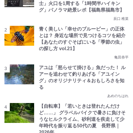
士」火口を1周する「1時間半ハイキン
グ」パノラマ絶景レポ【福島県福島市】
辰口 稚菜
青く美しい「幸せのブルービー」の正体
とは？ 身近な場所で見つけるコツを紹介
【あなたのすぐそばにいる「季節の虫」
の探し方 vol.21】
亀田恭平
アユは「怒らせて掛ける」魚だった！ ル
アーを追わせて釣りあげる「アユイン
グ」のオリジナリティ＆おもしろさを知
る
あめのちはれ
【自転車】「若いときは登れたんだけ
ど……」 グラベルバイクで暑さに負けそ
うなヒルクライム、砂利道を疾走して少
年時代を振り返る50代の夏 長野県｜
2026年