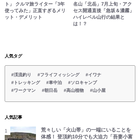
ト」 クルマ旅ライター「3年
名山「北岳」7月上旬・アク
使ってみた」正直すぎるメリ
セス開通直後「急坂＆濃霧」
ット・デメリット
ハイレベル山行の結果と
は！？
人気タグ
#渓流釣り
#フライフィッシング
#イワナ
#トレッキング
#車中泊
#ソロキャンプ
#ワークマン
#朝日岳
#高山植物
#山小屋
人気記事
荒々しい「火山帯」の一端にいることを
体感！ 登頂約10分でも大迫力「吾妻小富