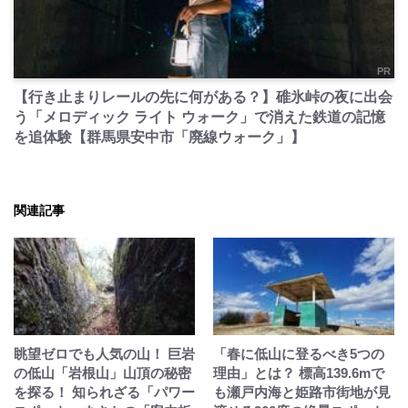
PR
【行き止まりレールの先に何がある？】碓氷峠の夜に出会
う「メロディック ライト ウォーク」で消えた鉄道の記憶
を追体験【群馬県安中市「廃線ウォーク」】
関連記事
眺望ゼロでも人気の山！ 巨岩
「春に低山に登るべき5つの
の低山「岩根山」山頂の秘密
理由」とは？ 標高139.6mで
を探る！ 知られざる「パワー
も瀬戸内海と姫路市街地が見