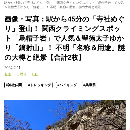
駅から45分の「寺社めぐり」登山！ 関西クライミングスポット「烏帽子岩」で人気
＆聖徳太子ゆかり「鏑射山」！ 不明「名称＆用途」謎の大樽と絶景
画像・写真：駅から45分の「寺社めぐ
り」登山！ 関西クライミングスポッ
ト「烏帽子岩」で人気＆聖徳太子ゆか
り「鏑射山」！ 不明「名称＆用途」謎
の大樽と絶景【合計2枚】
2024.2.11
登山
日帰り
低山
#神社仏閣
#トレッキング
#ハイキング
#兵庫県