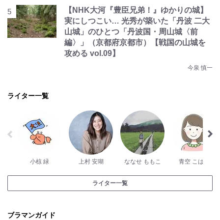
【NHK大河『豊臣兄弟！』ゆかりの城】
実にしつこい… 光秀が築いた「丹波 二大
山城」のひとつ「丹波国・周山城〈前
編〉」（京都府京都市）【戦国の山城を
攻める vol.09】
今泉 慎一
ライター一覧
小椋 緑
上村 安瑚
ななせ ももこ
青空 こはる
ライター一覧
ブラマンガイド