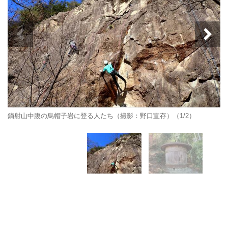
鏑射山中腹の烏帽子岩に登る人たち（撮影：野口宣存）（1/2）