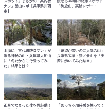
スポット」まさかの「案内板
渡せる360度の絶景スポット
ナシ」登山レポ【兵庫県川西
「御旅山」実踏レポート
市】
山頂に「古代遺跡ロマン」が
「眺望が悪いのに人気の山」
眠る神秘の山・兵庫県大船山
兵庫県宝塚・猪ノ倉山を「実
に「冬だからこそ登ってみ
際に歩いてみた結果」
た」結果とは？
正月でなまった体を再起動！
「めっちゃ期待感を煽ってく