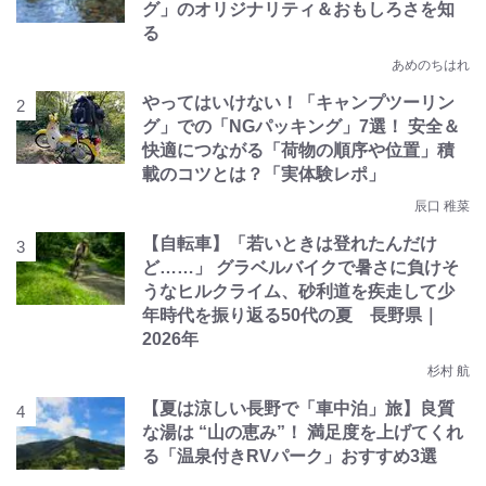
グ」のオリジナリティ＆おもしろさを知
る
あめのちはれ
やってはいけない！「キャンプツーリン
グ」での「NGパッキング」7選！ 安全＆
快適につながる「荷物の順序や位置」積
載のコツとは？「実体験レポ」
辰口 稚菜
【自転車】「若いときは登れたんだけ
ど……」 グラベルバイクで暑さに負けそ
うなヒルクライム、砂利道を疾走して少
年時代を振り返る50代の夏 長野県｜
2026年
杉村 航
【夏は涼しい長野で「車中泊」旅】良質
な湯は “山の恵み”！ 満足度を上げてくれ
る「温泉付きRVパーク」おすすめ3選